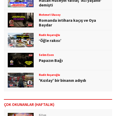
Hasan Hüseyin Yalvaç 'Acı yaşanır'
demişti
Mehmet Ulusoy
Romanda intihara kaçış ve Oya
Baydar
Nadir Avşaroğlu
‘Öğle rakısı’
Selim Esen
Papazın Bağı
Nadir Avşaroğlu
'Kızılay' bir binanın adıydı
ÇOK OKUNANLAR (HAFTALIK)
Kitap