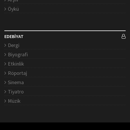
Öykü
EDEBİYAT
Dergi
Biyografi
Etkinlik
Röportaj
Sinema
Tiyatro
Müzik