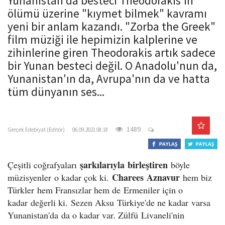
Yunanistan'da besteci Theodorakis'in
o
ölümü üzerine "kıymet bilmek" kavramı
n
yeni bir anlam kazandı. "Zorba the Greek"
film müziği ile hepimizin kalplerine ve
zihinlerine giren Theodorakis artık sadece
bir Yunan besteci değil. O Anadolu'nun da,
Yunanistan'ın da, Avrupa'nın da ve hatta
tüm dünyanın ses...
gercekedebiyat.com
1489
Gerçek Edebiyat (Editör)
06.09.2021 08:18
şarkılarıyla
birleştiren
Çeşitli coğrafyaları
böyle
Charees
Aznavur
müzisyenler
o kadar çok ki.
hem biz
Türkler
hem Fransızlar hem de
Ermeniler için o
kadar
değerli ki. Sezen Aksu
Türkiye'de ne kadar
varsa
Yunanistan'da
da o kadar var. Zülfü
Livaneli'nin