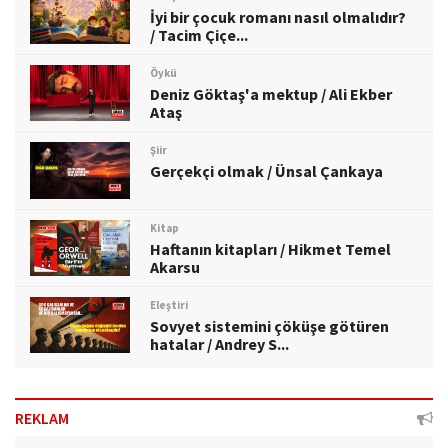
İyi bir çocuk romanı nasıl olmalıdır?
/ Tacim Çiçe...
Öykü
Deniz Göktaş'a mektup / Ali Ekber
Ataş
Şiir
Gerçekçi olmak / Ünsal Çankaya
Kitap
Haftanın kitapları / Hikmet Temel
Akarsu
Eleştiri
Sovyet sistemini çöküşe götüren
hatalar / Andrey S...
REKLAM