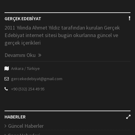
GERÇEK EDEBİYAT
2011 Yılında Ahmet Yıldız tarafından kurulan Gerçek
Edebiyat internet sitesi bugün okurlarına güncel ve
gerçek içerikleri
Devamını Oku
Ankara / Türkiye
gercekedebiyat@gmail.com
+90 (532) 254 49 95
HABERLER
Güncel Haberler