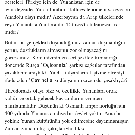
besteleri
Türkiye için de
Yunanistan için de
aynı
değerde. Ya da İbrahim
Tatlıses fenomeni sadece
bir
Anadolu olayı mıdır?
Azerbaycan da Arap ülkelerinde
veya
Yunanistan'da ibrahim Tatlıses'i dinlemeyen
var
mıdır?
Bütün bu gerçekleri düşündüğünüz zaman düşmanlığın
yerini, dostlukların almasının zor olmayacağını
görürsünüz. Komünizmin en sert şekilde tırmandığı
Oçicornia
dönemde Rusça "
" şarkısı sağcılar tarafından
yasaklanmamıştı ki. Ya da İtalyanların faşizme direnişi
Çav bella
ifade eden "
"sı dünyanın neresinde yasaklıydı?
Theodorakis olayı bize ve özellikle Yunanlara ortak
kültür ve ortak gelecek kavramlarını yeniden
hatırlatmalıdır. Düşünün ki Osmanlı İmparatorluğu'nun
400 yılında Yunanistan diye bir devlet yoktu. Ama bu
yokluk Yunan kültürünün yok edilmesine dayanmamıştır.
Zaman zaman ırkçı çıkışlarıyla dikkat