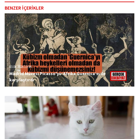
BENZER İÇERİKLER
03.08.2026 13:34
Madrid Müzesi Picasso'yu ‘Afrika Guernica’sı ile
karşılaştırdı