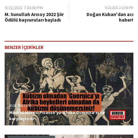
9/22/2021 7:43:00 PM
9/22/2021 2:12:00 PM
M. Sunullah Arısoy 2022 Şiir
Doğan Kuban'dan acı
Ödülü başvuruları başladı
haber!
BENZER İÇERİKLER
03.08.2026 13:34
Madrid Müzesi Picasso'yu ‘Afrika Guernica’sı ile
karşılaştırdı