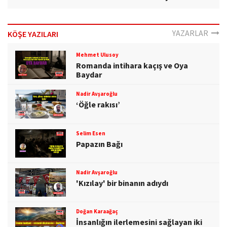
YAZARLAR
KÖŞE YAZILARI
Mehmet Ulusoy
Romanda intihara kaçış ve Oya
Baydar
Nadir Avşaroğlu
‘Öğle rakısı’
Selim Esen
Papazın Bağı
Nadir Avşaroğlu
'Kızılay' bir binanın adıydı
Doğan Karaağaç
İnsanlığın ilerlemesini sağlayan iki