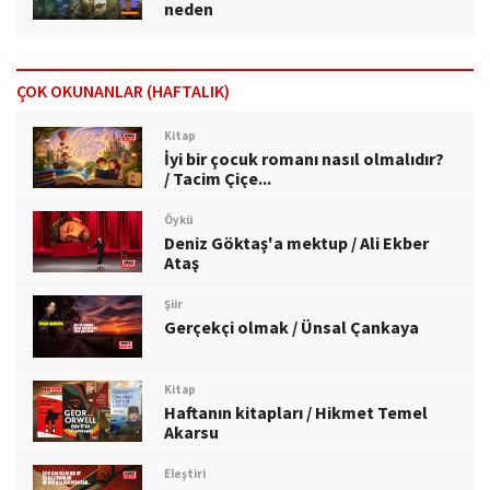
neden
ÇOK OKUNANLAR (HAFTALIK)
Kitap
İyi bir çocuk romanı nasıl olmalıdır?
/ Tacim Çiçe...
Öykü
Deniz Göktaş'a mektup / Ali Ekber
Ataş
Şiir
Gerçekçi olmak / Ünsal Çankaya
Kitap
Haftanın kitapları / Hikmet Temel
Akarsu
Eleştiri