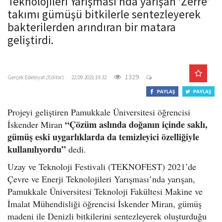
Teknolojileri Yarışması’nda yarışan ‘Zerre’
o
takımı gümüşü bitkilerle sentezleyerek
n
bakterilerden arındıran bir matara
geliştirdi.
gercekedebiyat.com
1329
Gerçek Edebiyat (Editör)
22.09.2021 19:32
Projeyi geliştiren Pamukkale Üniversitesi öğrencisi
“Çözüm aslında doğanın içinde saklı,
İskender Miran
gümüş eski uygarlıklarda da temizleyici özelliğiyle
kullanılıyordu”
dedi.
Uzay ve Teknoloji Festivali (TEKNOFEST) 2021’de
Çevre ve Enerji Teknolojileri Yarışması’nda yarışan,
Pamukkale Üniversitesi Teknoloji Fakültesi Makine ve
İmalat Mühendisliği öğrencisi İskender Miran, gümüş
madeni ile Denizli bitkilerini sentezleyerek oluşturduğu