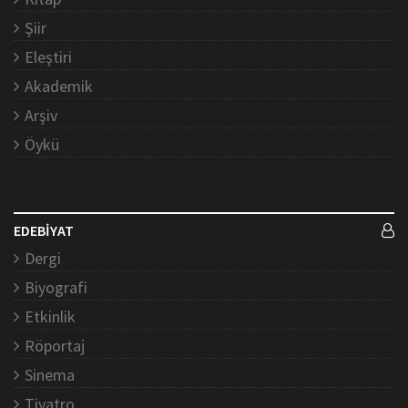
Şiir
Eleştiri
Akademik
Arşiv
Öykü
EDEBİYAT
Dergi
Biyografi
Etkinlik
Röportaj
Sinema
Tiyatro