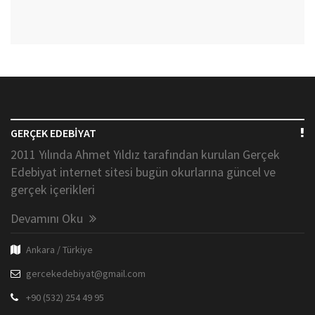
GERÇEK EDEBİYAT
2011 Yılında Ahmet Yıldız tarafından kurulan Gerçek
Edebiyat internet sitesi bugün okurlarına güncel ve
gerçek içerikleri
Devamını Oku
Ankara / Türkiye
gercekedebiyat@gmail.com
+90 (532) 254 49 95