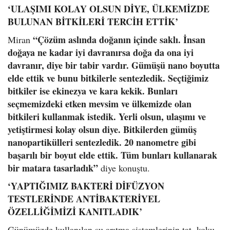
‘ULAŞIMI KOLAY OLSUN DİYE, ÜLKEMİZDE
BULUNAN BİTKİLERİ TERCİH ETTİK’
“Çözüm aslında doğanın içinde saklı. İnsan
Miran
doğaya ne kadar iyi davranırsa doğa da ona iyi
davranır, diye bir tabir vardır. Gümüşü nano boyutta
elde ettik ve bunu bitkilerle sentezledik. Seçtiğimiz
bitkiler ise ekinezya ve kara kekik. Bunları
seçmemizdeki etken mevsim ve ülkemizde olan
bitkileri kullanmak istedik. Yerli olsun, ulaşımı ve
yetiştirmesi kolay olsun diye. Bitkilerden gümüş
nanopartikülleri sentezledik. 20 nanometre gibi
başarılı bir boyut elde ettik. Tüm bunları kullanarak
bir matara tasarladık”
diye konuştu.
‘YAPTIĞIMIZ BAKTERİ DİFÜZYON
TESTLERİNDE ANTİBAKTERİYEL
ÖZELLİĞİMİZİ KANITLADIK’
Günümüzde kullanılan su arıtma sistemlerinin tat, koku