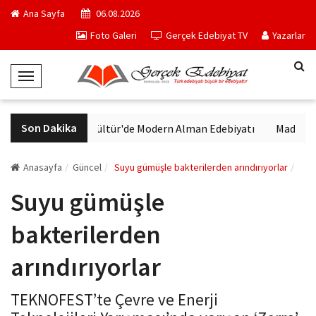
Ana Sayfa
06.08.2026
Foto Galeri
Gerçek Edebiyat TV
Yazarlar
T
o
g
Son Dakika
VakıfBank Kültür'de Modern Alman Edebiyatı
Madrid Müz
g
l
e
Anasayfa
Güncel
Suyu gümüşle bakterilerden arındırıyorlar
N
Suyu gümüşle
a
v
bakterilerden
i
g
arındırıyorlar
a
t
TEKNOFEST’te Çevre ve Enerji
i