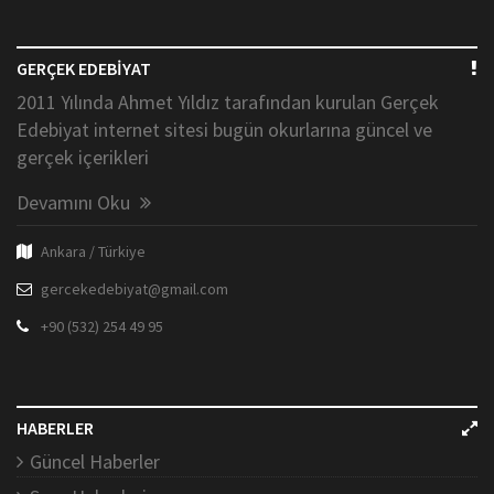
GERÇEK EDEBİYAT
2011 Yılında Ahmet Yıldız tarafından kurulan Gerçek
Edebiyat internet sitesi bugün okurlarına güncel ve
gerçek içerikleri
Devamını Oku
Ankara / Türkiye
gercekedebiyat@gmail.com
+90 (532) 254 49 95
HABERLER
Güncel Haberler