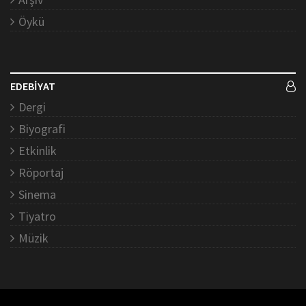
Öykü
EDEBİYAT
Dergi
Biyografi
Etkinlik
Röportaj
Sinema
Tiyatro
Müzik