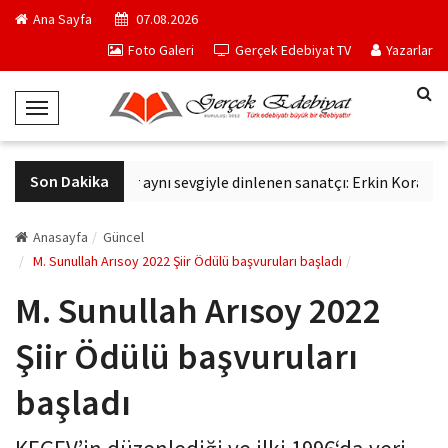
Ana Sayfa
07.08.2026
Foto Galeri
Gerçek Edebiyat TV
Yazarlar
T
o
g
Son Dakika
Altmış yıldır aynı sevgiyle dinlenen sanatçı: Erkin Koray
g
l
e
Anasayfa
Güncel
N
M. Sunullah Arısoy 2022 Şiir Ödülü başvuruları başladı
a
M. Sunullah Arısoy 2022
v
i
Şiir Ödülü başvuruları
g
a
başladı
t
i