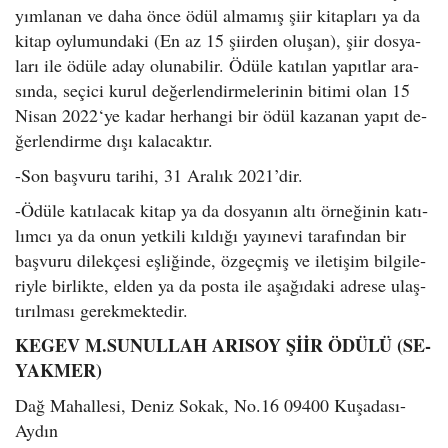
yım­la­nan ve daha önce ödül al­ma­mış şiir ki­tap­la­rı ya da
kitap oy­lu­mun­da­ki (En az 15 şi­ir­den olu­şan), şiir dos­ya­
la­rı ile ödüle aday olu­na­bi­lir. Ödüle ka­tı­lan ya­pıt­lar ara­
sın­da, se­çi­ci kurul de­ğer­len­dir­me­le­ri­nin bi­ti­mi olan 15
Nisan 2022‘ye kadar her­han­gi bir ödül ka­za­nan yapıt de­
ğer­len­dir­me dışı ka­la­cak­tır.
-Son baş­vu­ru ta­ri­hi, 31 Ara­lık 2021’dir.
-Ödüle ka­tı­la­cak kitap ya da dos­ya­nın altı ör­ne­ği­nin ka­tı­
lım­cı ya da onun yet­ki­li kıl­dı­ğı ya­yı­ne­vi ta­ra­fın­dan bir
baş­vu­ru di­lek­çe­si eş­li­ğin­de, öz­geç­miş ve ile­ti­şim bil­gi­le­
riy­le bir­lik­te, elden ya da posta ile aşa­ğı­da­ki ad­re­se ulaş­
tı­rıl­ma­sı ge­rek­mek­te­dir.
KEGEV M.SU­NUL­LAH ARI­SOY ŞİİR ÖDÜLÜ (SE­
YAK­MER)
Dağ Mahallesi, Deniz Sokak, No.16 09400 Ku­şa­da­sı-
Aydın