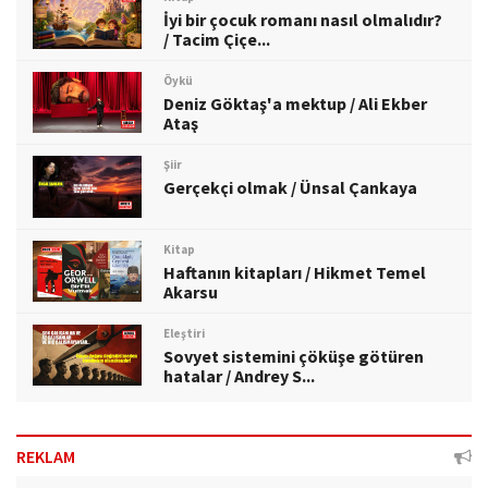
İyi bir çocuk romanı nasıl olmalıdır?
/ Tacim Çiçe...
Öykü
Deniz Göktaş'a mektup / Ali Ekber
Ataş
Şiir
Gerçekçi olmak / Ünsal Çankaya
Kitap
Haftanın kitapları / Hikmet Temel
Akarsu
Eleştiri
Sovyet sistemini çöküşe götüren
hatalar / Andrey S...
REKLAM