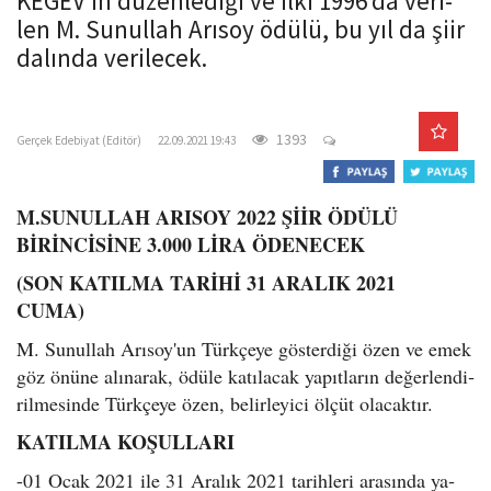
KEGEV’in dü­zen­le­di­ği ve ilki 1996‘da ve­ri­
o
len M. Su­nul­lah Arısoy ödülü, bu yıl da şiir
n
da­lın­da ve­ri­lecek.
gercekedebiyat.com
1393
Gerçek Edebiyat (Editör)
22.09.2021 19:43
M.SU­NUL­LAH ARI­SOY 2022 ŞİİR ÖDÜLÜ
BİRİNCİSİNE 3.000 LİRA ÖDENECEK
(SON KATILMA TARİHİ 31 ARALIK 2021
CUMA)
M. Su­nul­lah Arısoy'un Türk­çe­ye gös­ter­di­ği özen ve emek
göz önüne alı­na­rak, ödüle ka­tı­la­cak ya­pıt­la­rın de­ğer­len­di­
ril­me­sin­de Türk­çe­ye özen, be­lir­le­yi­ci ölçüt ola­cak­tır.
KA­TIL­MA KO­ŞUL­LA­RI
-01 Ocak 2021 ile 31 Ara­lık 2021 ta­rih­le­ri ara­sın­da ya­