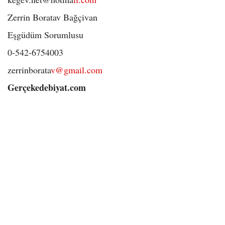
Zer­rin Boratav Bağçivan
Eş­gü­düm So­rum­lu­su
0-542-6754003
zer­rin­bo­ra­ta­
v@gmail.com
Gerçekedebiyat.com