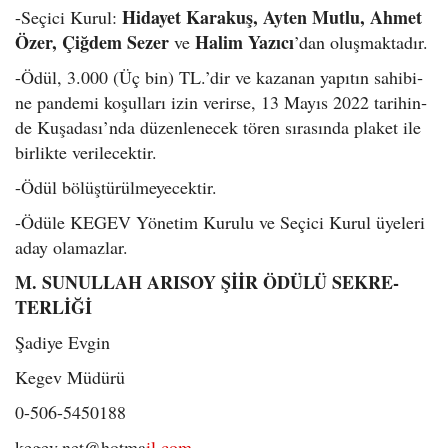
Hi­da­yet Karakuş, Ayten Mutlu, Ahmet
-Se­çi­ci Kurul:
Özer, Çiğ­dem Sezer
Halim Yazıcı
ve
’dan oluş­mak­ta­dır.
-Ödül, 3.000 (Üç bin) TL.’dir ve ka­za­nan ya­pı­tın sa­hi­bi­
ne pan­de­mi ko­şul­la­rı izin ve­rir­se, 13 Mayıs 2022 ta­ri­hin­
de Ku­şa­da­sı’nda dü­zen­le­necek tören sı­ra­sın­da pla­ket ile
bir­lik­te ve­ri­le­cek­tir.
-Ödül bö­lüş­tü­rül­me­ye­cek­tir.
-Ödüle KEGEV Yö­ne­tim Ku­ru­lu ve Se­çi­ci Kurul üye­le­ri
aday ola­maz­lar.
M. SU­NUL­LAH ARI­SOY ŞİİR ÖDÜLÜ SEK­RE­
TERLİĞİ
Şa­di­ye Evgin
Kegev Mü­dü­rü
0-506-5450188
kegev.net@hot­ma­
il.com