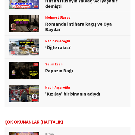
Hasan Hüseyin Yalvaç 'Acı yaşanır'
demişti
Mehmet Ulusoy
Romanda intihara kaçış ve Oya
Baydar
Nadir Avşaroğlu
‘Öğle rakısı’
Selim Esen
Papazın Bağı
Nadir Avşaroğlu
'Kızılay' bir binanın adıydı
ÇOK OKUNANLAR (HAFTALIK)
Kitap