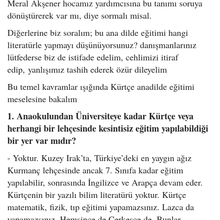
Meral Akşener hocamız yardımcısına bu tanımı soruya
dönüştürerek var mı, diye sormalı misal.
Diğerlerine biz soralım; bu ana dilde eğitimi hangi
literatürle yapmayı düşünüyorsunuz? danışmanlarınız
lütfederse biz de istifade edelim, cehlimizi itiraf
edip, yanlışımız tashih ederek özür dileyelim
Bu temel kavramlar ışığında Kürtçe anadilde eğitimi
meselesine bakalım
1. Anaokulundan Üniversiteye kadar Kürtçe veya
herhangi bir lehçesinde kesintisiz eğitim yapılabildiği
bir yer var mıdır?
- Yoktur. Kuzey Irak’ta, Türkiye’deki en yaygın ağız
Kurmanç lehçesinde ancak 7. Sınıfa kadar eğitim
yapılabilir, sonrasında İngilizce ve Arapça devam eder.
Kürtçenin bir yazılı bilim literatürü yoktur. Kürtçe
matematik, fizik, tıp eğitimi yapamazsınız. Lazca da
yapamazsınız, Hemşince de Çerkesce de. Bunlar