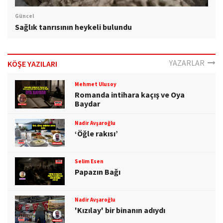
Güncel
Sağlık tanrısının heykeli bulundu
YAZARLAR
KÖŞE YAZILARI
Mehmet Ulusoy
Romanda intihara kaçış ve Oya
Baydar
Nadir Avşaroğlu
‘Öğle rakısı’
Selim Esen
Papazın Bağı
Nadir Avşaroğlu
'Kızılay' bir binanın adıydı