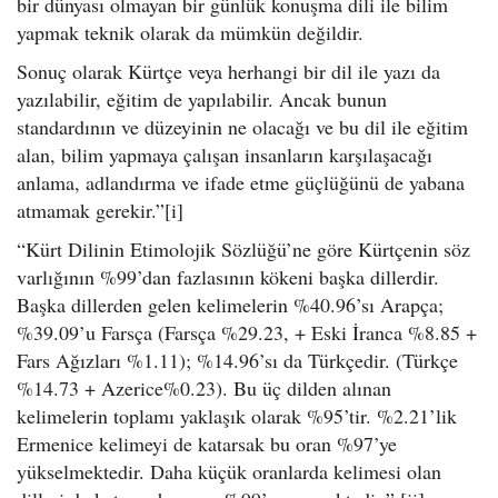
bir dünyası olmayan bir günlük konuşma dili ile bilim
yapmak teknik olarak da mümkün değildir.
Sonuç olarak Kürtçe veya herhangi bir dil ile yazı da
yazılabilir, eğitim de yapılabilir. Ancak bunun
standardının ve düzeyinin ne olacağı ve bu dil ile eğitim
alan, bilim yapmaya çalışan insanların karşılaşacağı
anlama, adlandırma ve ifade etme güçlüğünü de yabana
atmamak gerekir.”[i]
“Kürt Dilinin Etimolojik Sözlüğü’ne göre Kürtçenin söz
varlığının %99’dan fazlasının kökeni başka dillerdir.
Başka dillerden gelen kelimelerin %40.96’sı Arapça;
%39.09’u Farsça (Farsça %29.23, + Eski İranca %8.85 +
Fars Ağızları %1.11); %14.96’sı da Türkçedir. (Türkçe
%14.73 + Azerice%0.23). Bu üç dilden alınan
kelimelerin toplamı yaklaşık olarak %95’tir. %2.21’lik
Ermenice kelimeyi de katarsak bu oran %97’ye
yükselmektedir. Daha küçük oranlarda kelimesi olan