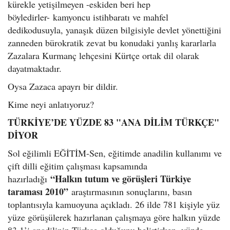
kürekle yetişilmeyen -eskiden beri hep
böyledirler- kamyoncu istihbaratı ve mahfel
dedikodusuyla, yanaşık düzen bilgisiyle devlet yönettiğini
zanneden bürokratik zevat bu konudaki yanlış kararlarla
Zazalara Kurmanç lehçesini Kürtçe ortak dil olarak
dayatmaktadır.
Oysa Zazaca apayrı bir dildir.
Kime neyi anlatıyoruz?
TÜRKİYE’DE YÜZDE 83 "ANA DİLİM TÜRKÇE"
DİYOR
Sol eğilimli EĞİTİM-Sen, eğitimde anadilin kullanımı ve
çift dilli eğitim çalışması kapsamında
“Halkın tutum ve görüşleri Türkiye
hazırladığı
taraması 2010”
araştırmasının sonuçlarını, basın
toplantısıyla kamuoyuna açıkladı. 26 ilde 781 kişiyle yüz
yüze görüşülerek hazırlanan çalışmaya göre halkın yüzde