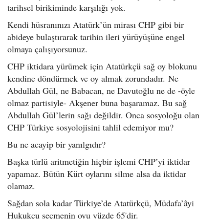
tarihsel birikiminde karşılığı yok.
Kendi hüsranınızı Atatürk’ün mirası CHP gibi bir
abideye bulaştırarak tarihin ileri yürüyüşüne engel
olmaya çalışıyorsunuz.
CHP iktidara yürümek için Atatürkçü sağ oy blokunu
kendine döndürmek ve oy almak zorundadır. Ne
Abdullah Gül, ne Babacan, ne Davutoğlu ne de -öyle
olmaz partisiyle- Akşener buna başaramaz. Bu sağ
Abdullah Gül’lerin sağı değildir. Onca sosyoloğu olan
CHP Türkiye sosyolojisini tahlil edemiyor mu?
Bu ne acayip bir yanılgıdır?
Başka türlü aritmetiğin hiçbir işlemi CHP’yi iktidar
yapamaz. Bütün Kürt oylarını silme alsa da iktidar
olamaz.
Sağdan sola kadar Türkiye’de Atatürkçü, Müdafa’âyi
Hukukçu seçmenin oyu yüzde 65'dir.