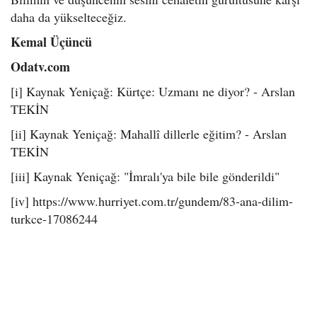
daha da yükselteceğiz.
Kemal Üçüncü
Odatv.com
[i] Kaynak Yeniçağ: Kürtçe: Uzmanı ne diyor? - Arslan
TEKİN
[ii] Kaynak Yeniçağ: Mahallî dillerle eğitim? - Arslan
TEKİN
[iii] Kaynak Yeniçağ: "İmralı'ya bile bile gönderildi"
[iv] https://www.hurriyet.com.tr/gundem/83-ana-dilim-
turkce-17086244