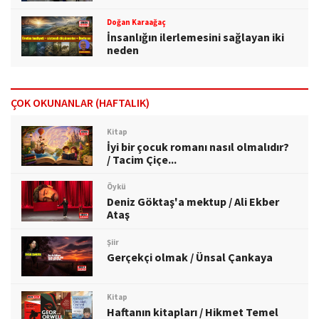
Doğan Karaağaç
İnsanlığın ilerlemesini sağlayan iki
neden
ÇOK OKUNANLAR (HAFTALIK)
Kitap
İyi bir çocuk romanı nasıl olmalıdır?
/ Tacim Çiçe...
Öykü
Deniz Göktaş'a mektup / Ali Ekber
Ataş
Şiir
Gerçekçi olmak / Ünsal Çankaya
Kitap
Haftanın kitapları / Hikmet Temel