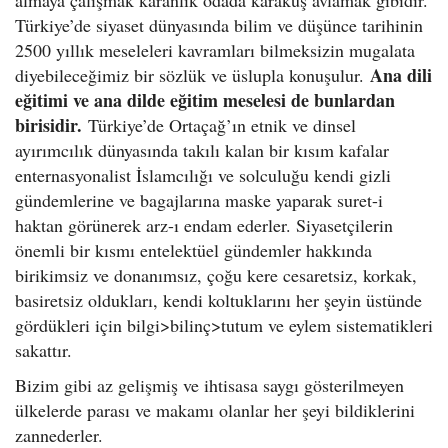
almaya çalışmak karanlık odada karakuş avlamak gibidir.
Türkiye’de siyaset dünyasında bilim ve düşünce tarihinin
2500 yıllık meseleleri kavramları bilmeksizin mugalata
Ana dili
diyebileceğimiz bir sözlük ve üslupla konuşulur.
eğitimi ve ana dilde eğitim meselesi de bunlardan
birisidir.
Türkiye’de Ortaçağ’ın etnik ve dinsel
ayırımcılık dünyasında takılı kalan bir kısım kafalar
enternasyonalist İslamcılığı ve solculuğu kendi gizli
gündemlerine ve bagajlarına maske yaparak suret-i
haktan görünerek arz-ı endam ederler. Siyasetçilerin
önemli bir kısmı entelektüel gündemler hakkında
birikimsiz ve donanımsız, çoğu kere cesaretsiz, korkak,
basiretsiz oldukları, kendi koltuklarını her şeyin üstünde
gördükleri için bilgi>bilinç>tutum ve eylem sistematikleri
sakattır.
Bizim gibi az gelişmiş ve ihtisasa saygı gösterilmeyen
ülkelerde parası ve makamı olanlar her şeyi bildiklerini
zannederler.