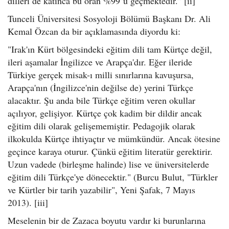
dilleri de katınca bu oran %99’u geçmektedir.” [ii]
Tunceli Üniversitesi Sosyoloji Bölümü Başkanı Dr. Ali
Kemal Özcan da bir açıklamasında diyordu ki:
"Irak'ın Kürt bölgesindeki eğitim dili tam Kürtçe değil,
ileri aşamalar İngilizce ve Arapça'dır. Eğer ileride
Türkiye gerçek misak-ı milli sınırlarına kavuşursa,
Arapça'nın (İngilizce'nin değilse de) yerini Türkçe
alacaktır. Şu anda bile Türkçe eğitim veren okullar
açılıyor, gelişiyor. Kürtçe çok kadim bir dildir ancak
eğitim dili olarak gelişememiştir. Pedagojik olarak
ilkokulda Kürtçe ihtiyaçtır ve mümkündür. Ancak ötesine
geçince karaya oturur. Çünkü eğitim literatür gerektirir.
Uzun vadede (birleşme halinde) lise ve üniversitelerde
eğitim dili Türkçe'ye dönecektir." (Burcu Bulut, "Türkler
ve Kürtler bir tarih yazabilir", Yeni Şafak, 7 Mayıs
2013). [iii]
Meselenin bir de Zazaca boyutu vardır ki burunlarına