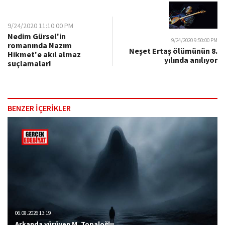
9/24/2020 11:10:00 PM
Nedim Gürsel'in
9/24/2020 9:50:00 PM
romanında Nazım
Neşet Ertaş ölümünün 8.
Hikmet'e akıl almaz
yılında anılıyor
suçlamalar!
BENZER İÇERİKLER
06.08.2026 13:19
Arkanda yürüyen M. Topaloğlu