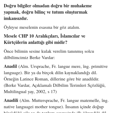
Doğru bilgiler olmadan doğru bir muhakeme
yapmak, doğru bilinç ve tutum oluşturmak
imkansızdır.
Öyleyse meselenin esasına bir göz atalım.
Mesele CHP 10 Aralıkçıları, İslamcılar ve
Kürtçülerin anlattığı gibi midir?
Önce bilimin sesine kulak verelim tanınmış solcu
dilbilimcimiz Berke Vardar:
Anadil
(Alm. Ursprache, Fr. langue mere, îng. primitive
language). Bir ya da birçok dilin kaynaklandığı dil.
Örneğin Latince Roman, dillerine göre bir anadildir.
(Berke Vardar, Açıklamalı Dilbilim Terimleri Sçözlüğü,
Multilingual yay, 2002, s 17)
Anadili
(Alm. Muttersprache, Fr. langue matemelle, îng.
native languagei mother tongue). İnsanın içinde doğup
büyüdüğü aile ya da toplum çevresinde ilk öğrendiği dil.