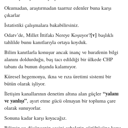
Okumadan, araştırmadan taarruz edenler buna karşı
çıkarlar
İstatistiki çalışmalara bakabilirsiniz.
[v]
Odatv’de, Millet İttifakı Nereye Koşuyor?
başlıklı
tahlilde bunu kanıtlarıyla ortaya koyduk.
Bilim kanıtlarla konuşur ancak inanç ve hurafenin bilgi
alanını doldurduğu, baş tacı edildiği bir ülkede CHP
tabanı da bunun dışında kalamıyor.
Küresel hegemonya, ikna ve rıza üretimi sistemi bir
bütün olarak işliyor.
“yalanı
İletişim kanallarının denetim altına alan güçler
ve yanlışı”
, ayırt etme gücü olmayan bir topluma çare
olarak sunuyorlar.
Sonuna kadar karşı koyacağız.
Bilimin ve düşüncenin sesini cehaletin gürültüsüne karşı