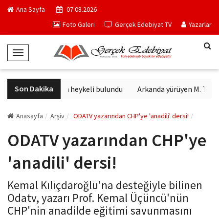
Ana Sayfa
07.08.2026
Foto Galeri
Gerçek Edebiyat TV
Yazarlar
T
o
g
Son Dakika
Sağlık tanrısının heykeli bulundu
Arkanda yürüyen M. Topal
g
l
e
Anasayfa
Arşiv
ODATV yazarından CHP'ye 'anadili' dersi!
N
ODATV yazarından CHP'ye
a
v
'anadili' dersi!
i
g
Kemal Kılıçdaroğlu'na desteğiyle bilinen
a
Odatv, yazarı Prof. Kemal Üçüncü'nün
t
CHP'nin anadilde eğitimi savunmasını
i