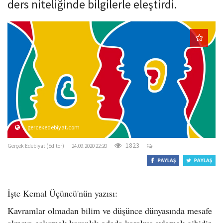
ders niteliğinde bilgilerle eleştirdi.
o
n
gercekedebiyat.com
1823
Gerçek Edebiyat (Editör)
24.09.2020 22:20
İşte Kemal Üçüncü'nün yazısı:
Kavramlar olmadan bilim ve düşünce dünyasında mesafe