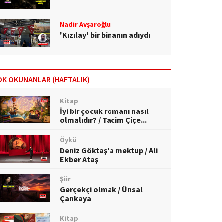
Nadir Avşaroğlu
'Kızılay' bir binanın adıydı
OK OKUNANLAR (HAFTALIK)
Kitap
İyi bir çocuk romanı nasıl
olmalıdır? / Tacim Çiçe...
Öykü
Deniz Göktaş'a mektup / Ali
Ekber Ataş
Şiir
Gerçekçi olmak / Ünsal
Çankaya
Kitap