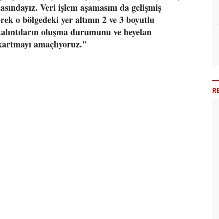
sındayız. Veri işlem aşamasını da gelişmiş
erek o bölgedeki yer altının 2 ve 3 boyutlu
ı kalıntıların oluşma durumunu ve heyelan
kartmayı amaçlıyoruz."
R