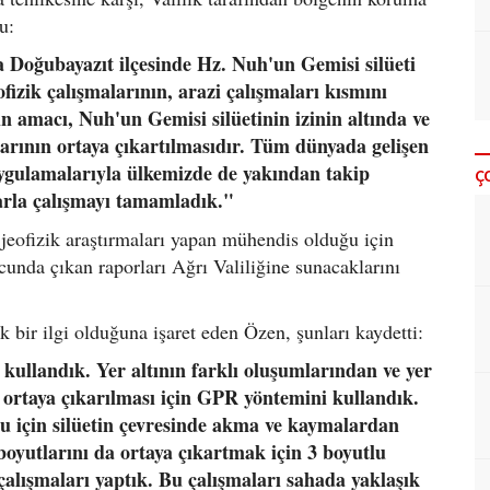
u:
a Doğubayazıt ilçesinde Hz. Nuh'un Gemisi silüeti
izik çalışmalarının, arazi çalışmaları kısmını
 amacı, Nuh'un Gemisi silüetinin izinin altında ve
larının ortaya çıkartılmasıdır. Tüm dünyada gelişen
 uygulamalarıyla ülkemizde de yakından takip
Ç
larla çalışmayı tamamladık."
 jeofizik araştırmaları yapan mühendis olduğu için
cunda çıkan raporları Ağrı Valiliğine sunacaklarını
bir ilgi olduğuna işaret eden Özen, şunları kaydetti:
ullandık. Yer altının farklı oluşumlarından ve yer
n ortaya çıkarılması için GPR yöntemini kullandık.
u için silüetin çevresinde akma ve kaymalardan
oyutlarını da ortaya çıkartmak için 3 boyutlu
çalışmaları yaptık. Bu çalışmaları sahada yaklaşık