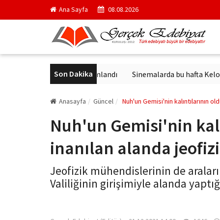
Ana Sayfa
08.08.2026
Son Dakika
ck'in en ünlü yapıtı yayımlandı
Sinemalarda bu hafta Keloğlan ve
Anasayfa
Güncel
Nuh'un Gemisi'nin kalıntılarının ol
Nuh'un Gemisi'nin kal
inanılan alanda jeofiz
Jeofizik mühendislerinin de araları
Valiliğinin girişimiyle alanda yapt
gercekedebiyat.com