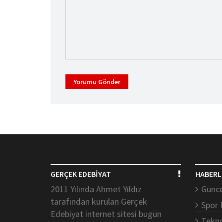
Yorumu Gönder
GERÇEK EDEBİYAT
HABERL
2011 Yılında Ahmet Yıldız
Günce
tarafından kurulan Gerçek
Spor 
Edebiyat internet sitesi bugün
Tekno