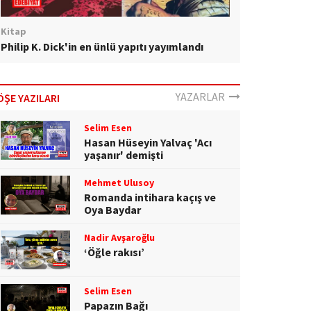
Kitap
Philip K. Dick'in en ünlü yapıtı yayımlandı
YAZARLAR
ÖŞE YAZILARI
Selim Esen
Hasan Hüseyin Yalvaç 'Acı
yaşanır' demişti
Mehmet Ulusoy
Romanda intihara kaçış ve
Oya Baydar
Nadir Avşaroğlu
‘Öğle rakısı’
Selim Esen
Papazın Bağı