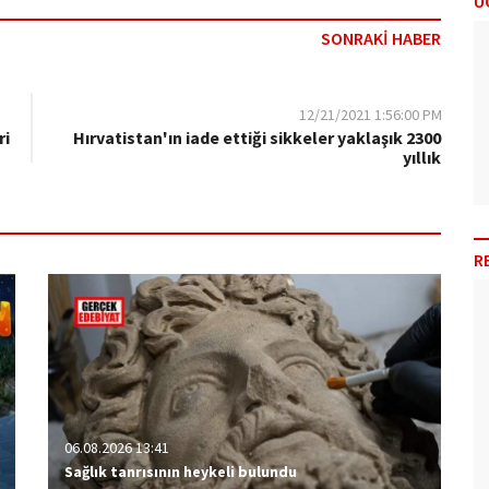
Ü
SONRAKİ HABER
12/21/2021 1:56:00 PM
ri
Hırvatistan'ın iade ettiği sikkeler yaklaşık 2300
yıllık
R
06.08.2026 13:41
Sağlık tanrısının heykeli bulundu