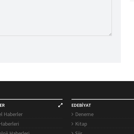
ER
EDEBİYAT
l Haberler
Deneme
Haberleri
Kitap
loji Haberleri
Şiir