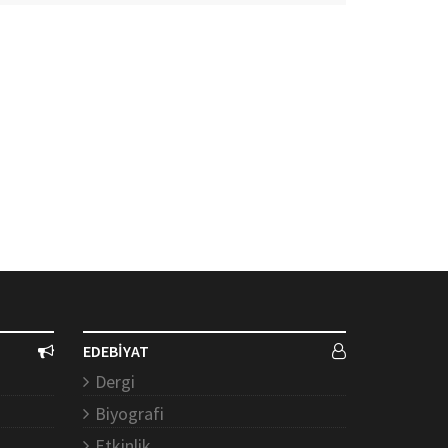
EDEBİYAT
Dergi
Biyografi
Etkinlik