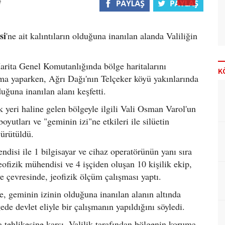
si
'ne ait kalıntıların olduğuna inanılan alanda Valiliğin
arita Genel Komutanlığında bölge haritalarını
K
şma yaparken, Ağrı Dağı'nın Telçeker köyü yakınlarında
uğuna inanılan alanı keşfetti.
ak yeri haline gelen bölgeyle ilgili Vali Osman Varol'un
yutları ve "geminin izi"ne etkileri ile silüetin
yürütüldü.
isi ile 1 bilgisayar ve cihaz operatörünün yanı sıra
eofizik mühendisi ve 4 işçiden oluşan 10 kişilik ekip,
e çevresinde, jeofizik ölçüm çalışması yaptı.
 geminin izinin olduğuna inanılan alanın altında
gede devlet eliyle bir çalışmanın yapıldığını söyledi.
tehlikesine karşı, Valilik tarafından bölgenin koruma