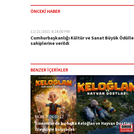
ÖNCEKİ HABER
12/21/2021 4:24:00 PM
Cumhurbaşkanlığı Kültür ve Sanat Büyük Ödülle
sahiplerine verildi
BENZER İÇERİKLER
08.08.2026 02:12
Sinemalarda bu hafta Keloğlan ve Hayvan Dostları
izleyiciyle buluşacak