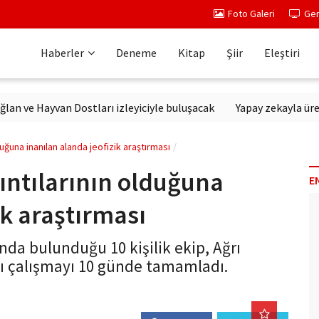
Foto Galeri
Ger
Haberler
Deneme
Kitap
Şiir
Eleştiri
 Hayvan Dostları izleyiciyle buluşacak
Yapay zekayla üretilen d
duğuna inanılan alanda jeofizik araştırması
ıntılarının olduğuna
E
ik araştırması
nda bulunduğu 10 kişilik ekip, Ağrı
ığı çalışmayı 10 günde tamamladı.