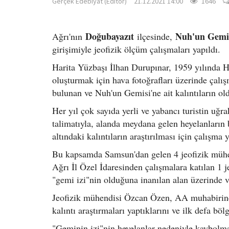
Gerçek Edebiyat (Editör)
21.12.2021 14:00
1646
Doğubayazıt
Nuh'un Gemi
Ağrı'nın
ilçesinde,
girişimiyle jeofizik ölçüm çalışmaları yapıldı.
Harita Yüzbaşı İlhan Durupınar, 1959 yılında H
oluşturmak için hava fotoğrafları üzerinde çalı
bulunan ve Nuh'un Gemisi'ne ait kalıntıların old
Her yıl çok sayıda yerli ve yabancı turistin uğr
talimatıyla, alanda meydana gelen heyelanların bo
altındaki kalıntıların araştırılması için çalışma 
Bu kapsamda Samsun'dan gelen 4 jeofizik mühend
Ağrı İl Özel İdaresinden çalışmalara katılan 1 j
"gemi izi"nin olduğuna inanılan alan üzerinde v
Jeofizik mühendisi Özcan Özen, AA muhabirine,
kalıntı araştırmaları yaptıklarını ve ilk defa böl
"Geminin izi"nin heyelanlar nedeniyle kaybolma 