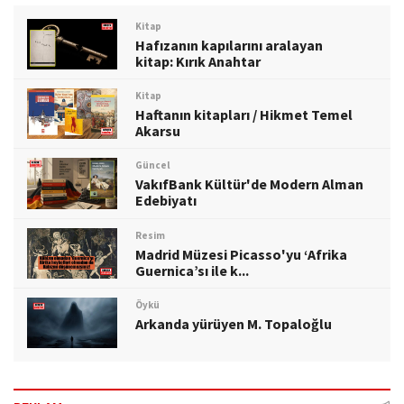
Kitap
Hafızanın kapılarını aralayan
kitap: Kırık Anahtar
Kitap
Haftanın kitapları / Hikmet Temel
Akarsu
Güncel
VakıfBank Kültür'de Modern Alman
Edebiyatı
Resim
Madrid Müzesi Picasso'yu ‘Afrika
Guernica’sı ile k...
Öykü
Arkanda yürüyen M. Topaloğlu