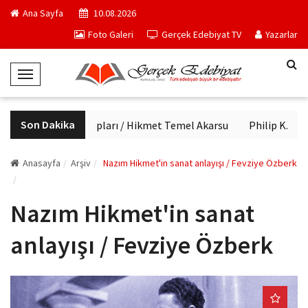
Ana Sayfa
10.08.2026
Foto Galeri
Gerçek Edebiyat TV
Yazarlar
T
o
g
Son Dakika
Haftanın kitapları / Hikmet Temel Akarsu
Philip K. Dick'
g
l
e
Anasayfa
Arşiv
Nazım Hikmet'in sanat anlayışı / Fevziye Özberk
N
a
Nazım Hikmet'in sanat
v
i
anlayışı / Fevziye Özberk
g
a
t
i