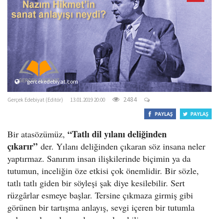
o
n
gercekedebiyat.com
2484
Gerçek Edebiyat (Editör)
13.01.2019 20:00
“Tatlı dil yılanı deliğinden
Bir atasözümüz,
çıkarır”
der. Yılanı deliğinden çıkaran söz insana neler
yaptırmaz. Sanırım insan ilişkilerinde biçimin ya da
tutumun, inceliğin öze etkisi çok önemlidir. Bir sözle,
tatlı tatlı giden bir söyleşi şak diye kesilebilir. Sert
rüzgârlar esmeye başlar. Tersine çıkmaza girmiş gibi
görünen bir tartışma anlayış, sevgi içeren bir tutumla