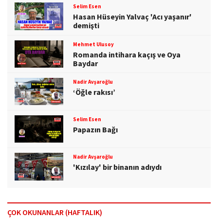
Selim Esen
Hasan Hüseyin Yalvaç 'Acı yaşanır'
demişti
Mehmet Ulusoy
Romanda intihara kaçış ve Oya
Baydar
Nadir Avşaroğlu
‘Öğle rakısı’
Selim Esen
Papazın Bağı
Nadir Avşaroğlu
'Kızılay' bir binanın adıydı
ÇOK OKUNANLAR (HAFTALIK)