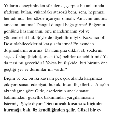
Yılların deneyiminden süzülerek, çarpıcı bu anlatımda
ifadesini bulan, yukardaki atasözü beni, seni, hepimizi
her adımda, her sözde uyarıyor olmalı: Amacını unutma
amacını unutma! Dangul dungul bağa girme! Bağcının
gönlünü kazanmanın, onu inandırmanın yol ve
yöntemlerini bul. Şöyle de diyebilir miyiz: Kazanıcı ol!
Dost olabileceklerini karşı safa itme! En azından
düşmanlarını artırma! Davranışına dikkat et, sözlerini
seç… Üslup (biçim), esası (öz) belirler denebilir mi? Ya
da tersi mi geçerlidir? Yoksa bu ilişkide, biri birinin öne
geçtiği yer ve durumlar mı vardır?
Biçim ve öz, bu iki kavram pek çok alanda karşımıza
çıkıyor: sanat, edebiyat, hukuk, insan ilişkileri… Ataç’ın
aktardığına göre Gide, eserlerinin ancak sanat
bakımından, güzellik bakımından yargılanmasını
“Sen ancak kusursuz biçimler
istermiş. Şöyle diyor:
kurmağa bak, öz kendiliğinden gelir. Güzel bir ev