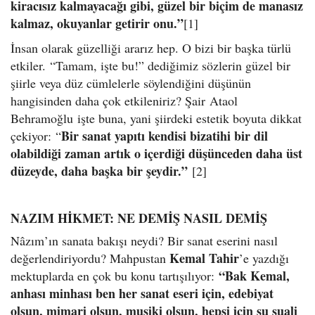
kiracısız kalmayacağı gibi, güzel bir biçim de manasız
kalmaz, okuyanlar getirir onu.”
[1]
İnsan olarak güzelliği ararız hep. O bizi bir başka türlü
etkiler. “Tamam, işte bu!” dediğimiz sözlerin güzel bir
şiirle veya düz cümlelerle söylendiğini düşünün
hangisinden daha çok etkileniriz? Şair Ataol
Behramoğlu işte buna, yani şiirdeki estetik boyuta dikkat
Bir sanat yapıtı kendisi bizatihi bir dil
çekiyor: “
olabildiği zaman artık o içerdiği düşünceden daha üst
düzeyde, daha başka bir şeydir.”
[2]
NAZIM HİKMET: NE DEMİŞ NASIL DEMİŞ
Nâzım’ın sanata bakışı neydi? Bir sanat eserini nasıl
Kemal Tahir
değerlendiriyordu? Mahpustan
’e yazdığı
“Bak Kemal,
mektuplarda en çok bu konu tartışılıyor:
anhası minhası ben her sanat eseri için, edebiyat
olsun, mimari olsun, musiki olsun, hepsi için şu suali