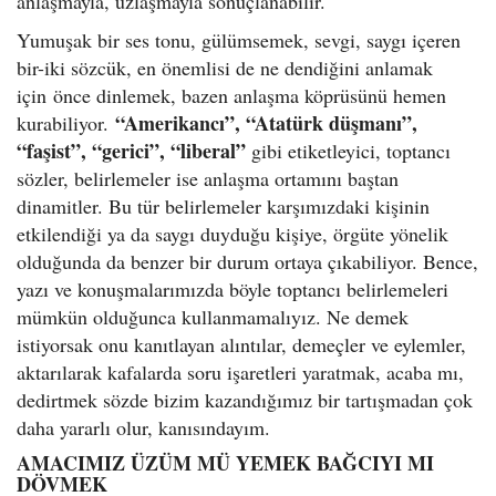
anlaşmayla, uzlaşmayla sonuçlanabilir.
Yumuşak bir ses tonu, gülümsemek, sevgi, saygı içeren
bir-iki sözcük, en önemlisi de ne dendiğini anlamak
için önce dinlemek, bazen anlaşma köprüsünü hemen
“Amerikancı”, “Atatürk düşmanı”,
kurabiliyor.
“faşist”, “gerici”, “liberal”
gibi etiketleyici, toptancı
sözler, belirlemeler ise anlaşma ortamını baştan
dinamitler. Bu tür belirlemeler karşımızdaki kişinin
etkilendiği ya da saygı duyduğu kişiye, örgüte yönelik
olduğunda da benzer bir durum ortaya çıkabiliyor. Bence,
yazı ve konuşmalarımızda böyle toptancı belirlemeleri
mümkün olduğunca kullanmamalıyız. Ne demek
istiyorsak onu kanıtlayan alıntılar, demeçler ve eylemler,
aktarılarak kafalarda soru işaretleri yaratmak, acaba mı,
dedirtmek sözde bizim kazandığımız bir tartışmadan çok
daha yararlı olur, kanısındayım.
AMACIMIZ ÜZÜM MÜ YEMEK BAĞCIYI MI
DÖVMEK