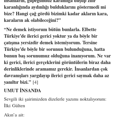
insanların, güpegündüz karanlığa düşüp zifir
karanlığında aydınlığı bulduklarını göstermedi mi
bize? Hangi çağ gördü bizimki kadar akların kara,
karaların ak olabileceğini?”
“Ne demek istiyorum bütün bunlarla. Elbette
Türkiye’de ilerici gerici yoktur ya da böyle bir
çatışma yersizdir demek istemiyorum. Tersine
Türkiye’de böyle bir sorunun bulunduğuna, hatta
bunun baş sorunumuz olduğuna inanıyorum. Ne var
ki gerici, ilerici gerçeklerini görüntülerin biraz daha
derinliklerinde aramamız gerekir. İnsanlardan çok
davranışları yargılayıp ilerici gerici saymak daha az
yanıltır bizi.”
[4]
UMUT İNSANDA
Sevgili iki şairimizden dizelerle yazımı noktalıyorum:
İlki Gülten
Akın’a ait: