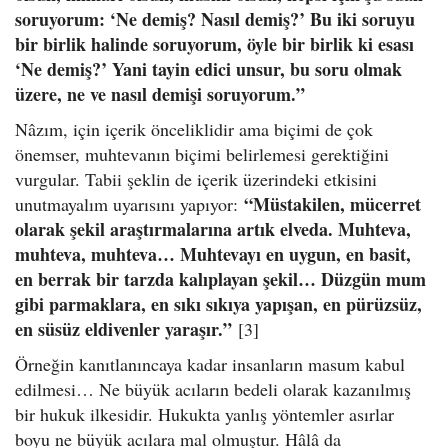
soruyorum: ‘Ne demiş? Nasıl demiş?’ Bu iki soruyu
bir birlik halinde soruyorum, öyle bir birlik ki esası
‘Ne demiş?’ Yani tayin edici unsur, bu soru olmak
üzere, ne ve nasıl demişi soruyorum.”
Nâzım, için içerik önceliklidir ama biçimi de çok
önemser, muhtevanın biçimi belirlemesi gerektiğini
vurgular. Tabii şeklin de içerik üzerindeki etkisini
“Müstakilen, mücerret
unutmayalım uyarısını yapıyor:
olarak şekil araştırmalarına artık elveda. Muhteva,
muhteva, muhteva… Muhtevayı en uygun, en basit,
en berrak bir tarzda kalıplayan şekil… Düzgün mum
gibi parmaklara, en sıkı sıkıya yapışan, en pürüzsüz,
en süsüz eldivenler yaraşır.”
[3]
Örneğin kanıtlanıncaya kadar insanların masum kabul
edilmesi… Ne büyük acıların bedeli olarak kazanılmış
bir hukuk ilkesidir. Hukukta yanlış yöntemler asırlar
boyu ne büyük acılara mal olmuştur. Hâlâ da