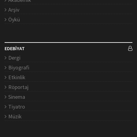
Arşiv
Öykü
EDEBİYAT
Dergi
Biyografi
Etkinlik
Röportaj
Sinema
Tiyatro
Müzik