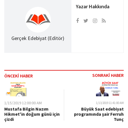
Yazar Hakkında
Gerçek Edebiyat (Editör)
SONRAKİ HABER
ÖNCEKİ HABER
1/15/2019 12:00:00 AM
1/13/2019 11:41:00 AM
Mustafa Bilgin Nazım
Büyük Saat edebiyat
Hikmet'in doğum günü için
programında şair Ferruh
çizdi
Tunç