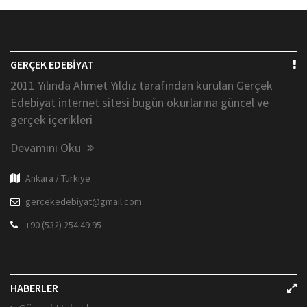
GERÇEK EDEBİYAT
2011 Yılında Ahmet Yıldız tarafından kurulan Gerçek
Edebiyat internet sitesi bugün okurlarına güncel ve
gerçek içerikleri
Devamını Oku
Ankara / Türkiye
gercekedebiyat@gmail.com
+90 (532) 254 49 95
HABERLER