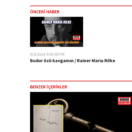
ÖNCEKİ HABER
9/9/2024 9:05:00 PM
Budur özü kavgamın / Rainer Maria Rilke
BENZER İÇERİKLER