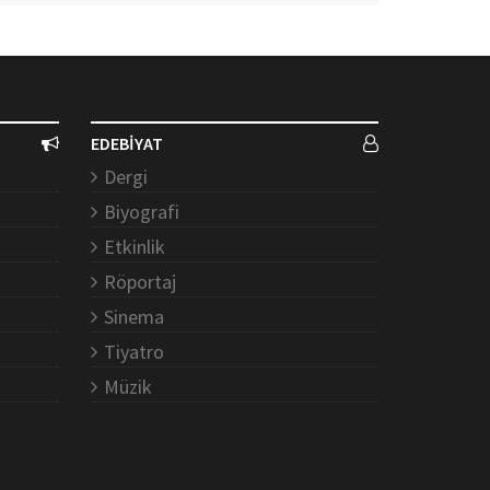
EDEBİYAT
Dergi
Biyografi
Etkinlik
Röportaj
Sinema
Tiyatro
Müzik