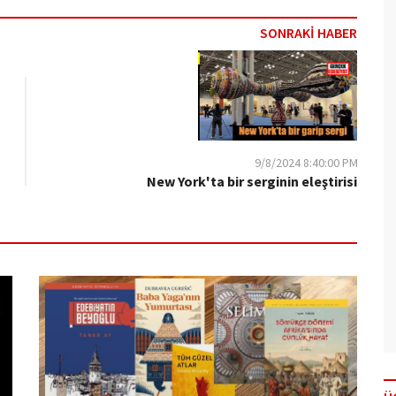
SONRAKİ HABER
9/8/2024 8:40:00 PM
New York'ta bir serginin eleştirisi