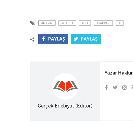
#NARIN
#HAIKU
#SU
#YAPRAK
#
Yazar Hakkı
Gerçek Edebiyat (Editör)