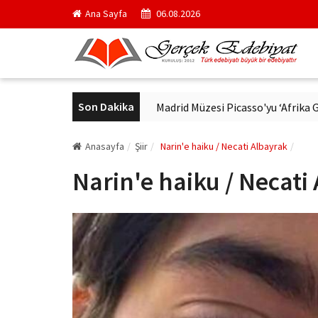
Ana Sayfa
06.08.2026
Son Dakika
dern Alman Edebiyatı
Madrid Müzesi Picasso'yu ‘Afrika Guernica’
Anasayfa
Şiir
Narin'e haiku / Necati Albayrak
Narin'e haiku / Necati