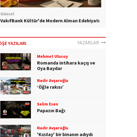
Güncel
VakıfBank Kültür'de Modern Alman Edebiyatı
YAZARLAR
ÖŞE YAZILARI
Mehmet Ulusoy
Romanda intihara kaçış ve
Oya Baydar
Nadir Avşaroğlu
‘Öğle rakısı’
Selim Esen
Papazın Bağı
Nadir Avşaroğlu
'Kızılay' bir binanın adıydı