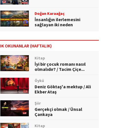
Doğan Karaağaç
İnsanlığın ilerlemesini
sağlayan iki neden
OK OKUNANLAR (HAFTALIK)
Kitap
İyi bir çocuk romanı nasıl
olmalıdır? / Tacim Çiçe...
Öykü
Deniz Göktaş'a mektup / Ali
Ekber Ataş
Şiir
Gerçekçi olmak / Ünsal
Çankaya
Kitap