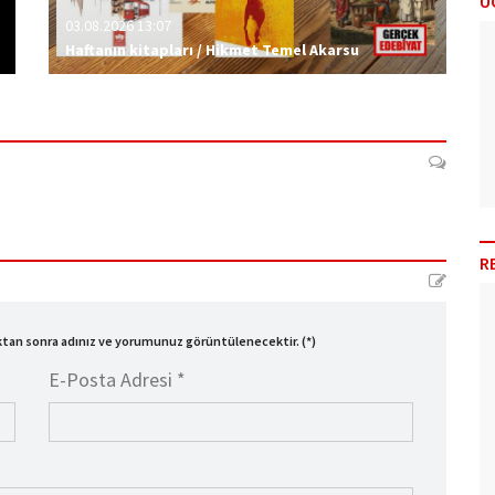
Ü
03.08.2026 13:07
Haftanın kitapları / Hikmet Temel Akarsu
R
ıktan sonra adınız ve yorumunuz görüntülenecektir. (*)
E-Posta Adresi *