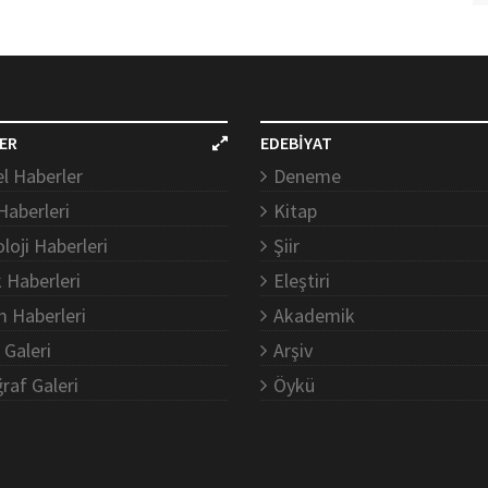
ER
EDEBİYAT
l Haberler
Deneme
Haberleri
Kitap
loji Haberleri
Şiir
k Haberleri
Eleştiri
m Haberleri
Akademik
 Galeri
Arşiv
raf Galeri
Öykü