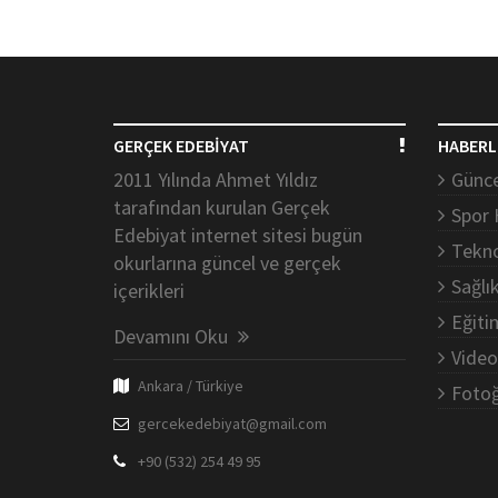
GERÇEK EDEBİYAT
HABERL
2011 Yılında Ahmet Yıldız
Günce
tarafından kurulan Gerçek
Spor 
Edebiyat internet sitesi bugün
Tekno
okurlarına güncel ve gerçek
Sağlı
içerikleri
Eğiti
Devamını Oku
Video
Ankara / Türkiye
Fotoğ
gercekedebiyat@gmail.com
+90 (532) 254 49 95