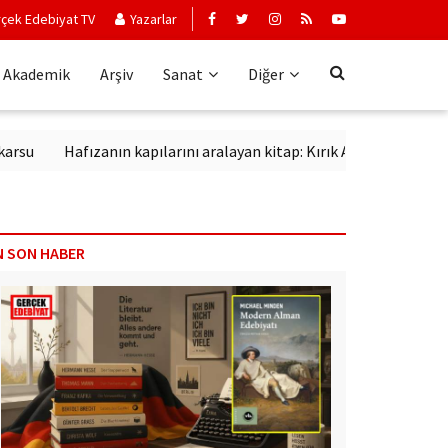
çek Edebiyat TV
Yazarlar
Akademik
Arşiv
Sanat
Diğer
Hafızanın kapılarını aralayan kitap: Kırık Anahtar
Edebi kan
N SON HABER