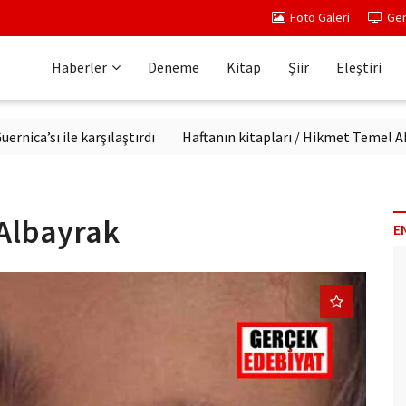
Foto Galeri
Ger
Haberler
Deneme
Kitap
Şiir
Eleştiri
sı ile karşılaştırdı
Haftanın kitapları / Hikmet Temel Akarsu
 Albayrak
E