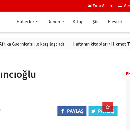
Foto Galeri
Ger
Haberler
Deneme
Kitap
Şiir
Eleştiri
uernica’sı ile karşılaştırdı
Haftanın kitapları / Hikmet Temel 
kıncıoğlu
E