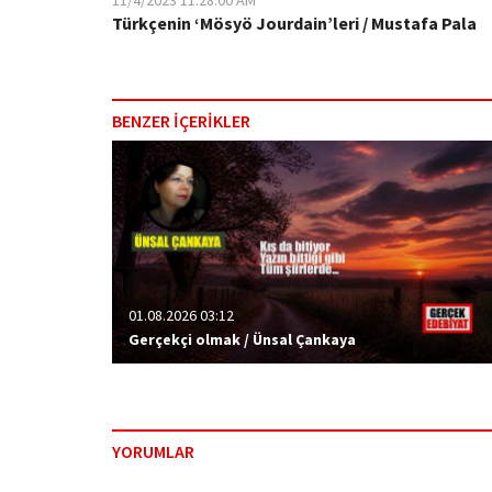
11/4/2023 11:28:00 AM
Türkçenin ‘Mösyö Jourdain’leri / Mustafa Pala
BENZER İÇERİKLER
01.08.2026 03:12
Gerçekçi olmak / Ünsal Çankaya
YORUMLAR