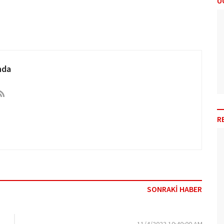
Ü
nda
R
SONRAKİ HABER