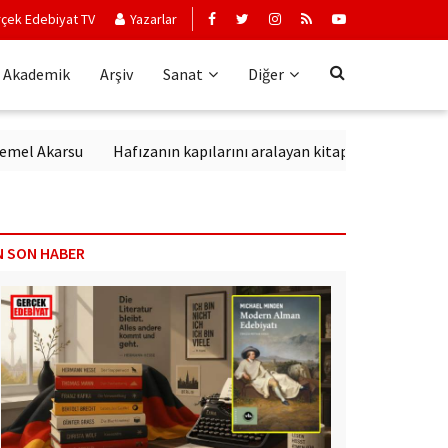
çek Edebiyat TV
Yazarlar
Akademik
Arşiv
Sanat
Diğer
Akarsu
Hafızanın kapılarını aralayan kitap: Kırık Anahtar
Ed
N SON HABER