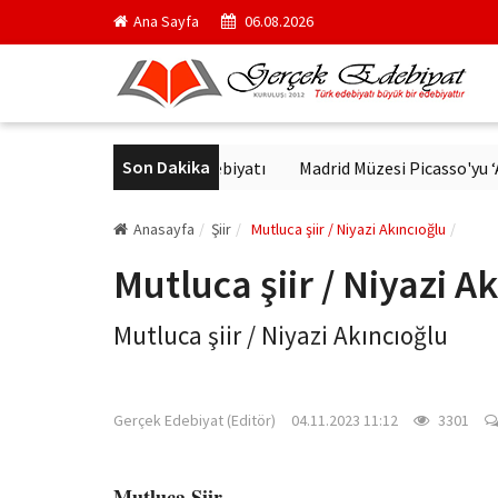
Ana Sayfa
06.08.2026
Son Dakika
r'de Modern Alman Edebiyatı
Madrid Müzesi Picasso'yu ‘Afrika G
Anasayfa
Şiir
Mutluca şiir / Niyazi Akıncıoğlu
Mutluca şiir / Niyazi A
Mutluca şiir / Niyazi Akıncıoğlu
gercekedebiyat.com
Gerçek Edebiyat (Editör)
04.11.2023 11:12
3301
Mutluca Şiir