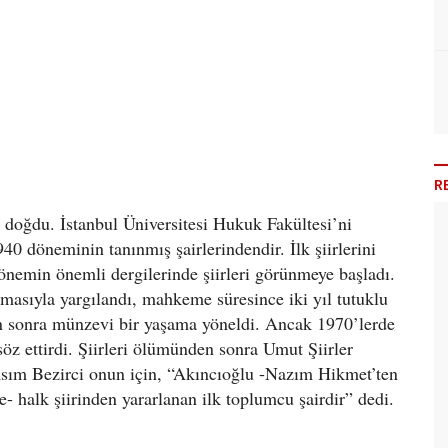
R
doğdu. İstanbul Üniversitesi Hukuk Fakültesi’ni
1940 döneminin tanınmış şairlerindendir. İlk şiirlerini
dönemin önemli dergilerinde şiirleri görünmeye başladı.
masıyla yargılandı, mahkeme süresince iki yıl tutuklu
tan sonra münzevi bir yaşama yöneldi. Ancak 1970’lerde
söz ettirdi. Şiirleri ölümünden sonra Umut Şiirler
. Asım Bezirci onun için, “Akıncıoğlu -Nazım Hikmet’ten
 halk şiirinden yararlanan ilk toplumcu şairdir” dedi.