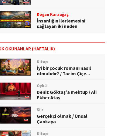
Doğan Karaağaç
İnsanlığın ilerlemesini
sağlayan iki neden
OK OKUNANLAR (HAFTALIK)
Kitap
İyi bir çocuk romanı nasıl
olmalıdır? / Tacim Çiçe...
Öykü
Deniz Göktaş'a mektup / Ali
Ekber Ataş
Şiir
Gerçekçi olmak / Ünsal
Çankaya
Kitap