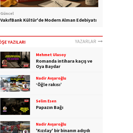
Güncel
VakıfBank Kültür'de Modern Alman Edebiyatı
YAZARLAR
ÖŞE YAZILARI
Mehmet Ulusoy
Romanda intihara kaçış ve
Oya Baydar
Nadir Avşaroğlu
‘Öğle rakısı’
Selim Esen
Papazın Bağı
Nadir Avşaroğlu
'Kızılay' bir binanın adıydı