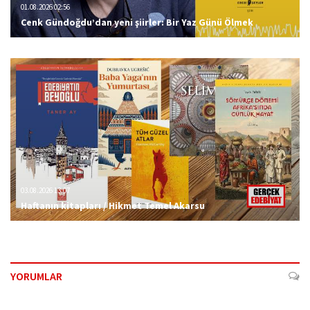
01.08.2026 02:56
Cenk Gündoğdu’dan yeni şiirler: Bir Yaz Günü Ölmek
03.08.2026 13:07
Haftanın kitapları / Hikmet Temel Akarsu
YORUMLAR