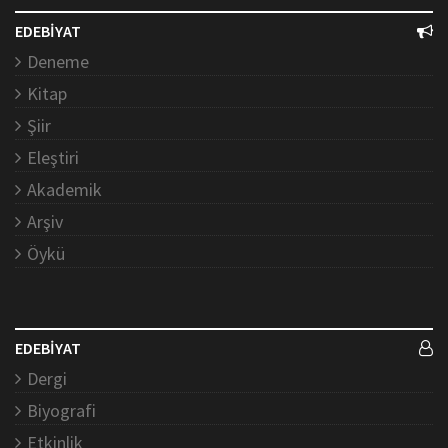
EDEBİYAT
Deneme
Kitap
Şiir
Eleştiri
Akademik
Arşiv
Öykü
EDEBİYAT
Dergi
Biyografi
Etkinlik