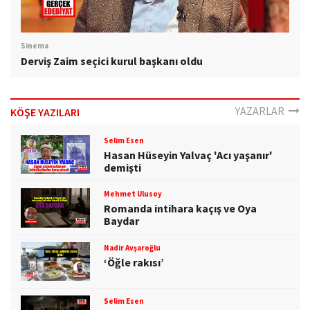
Sinema
Derviş Zaim seçici kurul başkanı oldu
YAZARLAR
KÖŞE YAZILARI
Selim Esen
Hasan Hüseyin Yalvaç 'Acı yaşanır'
demişti
Mehmet Ulusoy
Romanda intihara kaçış ve Oya
Baydar
Nadir Avşaroğlu
‘Öğle rakısı’
Selim Esen