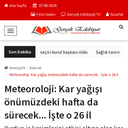
Ana Sayfa
07.08.2026
Foto Galeri
Gerçek Edebiyat TV
Yazarlar
T
o
g
Son Dakika
Derviş Zaim seçici kurul başkanı oldu
Sağlık tanrısının 
g
l
e
Anasayfa
Güncel
N
Meteoroloji: Kar yağışı önümüzdeki hafta da sürecek... İşte o 26 il
a
Meteoroloji: Kar yağışı
v
i
önümüzdeki hafta da
g
a
sürecek... İşte o 26 il
t
i