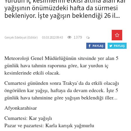
Yurdun iç kesimlerini etkisi altına alan kar
o
yağışının önümüzdeki hafta da sürmesi
n
bekleniyor. İşte yağışın beklendiği 26 il...
gercekedebiyat.com
1379
Gerçek Edebiyat (Editör)
03.03.2022 09:43
Meteoroloji Genel Müdürlüğünün sitesinde yer alan 5
günlük hava tahmin raporuna göre, kar yurdun iç
kesimlerinde etkili olacak.
Cumartesi gününden sonra Trakya`da da etkili olacağı
öngörülen kar yağışı, haftaya da devam edecek. İşte 5
günlük hava tahminine göre yağışın beklendiği iller...
Afyonkarahisar
Cumartesi: Kar yağışlı
Pazar ve pazartesi: Karla karışık yağmurlu