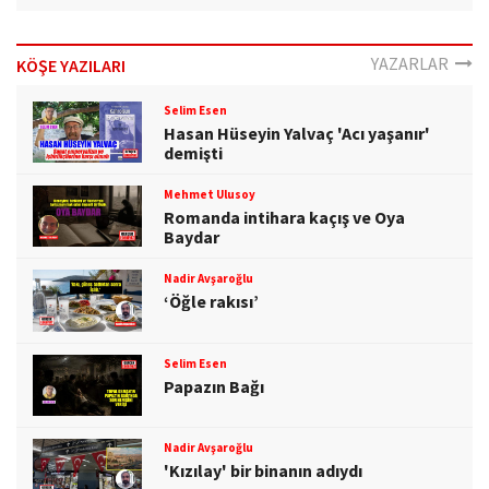
YAZARLAR
KÖŞE YAZILARI
Selim Esen
Hasan Hüseyin Yalvaç 'Acı yaşanır'
demişti
Mehmet Ulusoy
Romanda intihara kaçış ve Oya
Baydar
Nadir Avşaroğlu
‘Öğle rakısı’
Selim Esen
Papazın Bağı
Nadir Avşaroğlu
'Kızılay' bir binanın adıydı