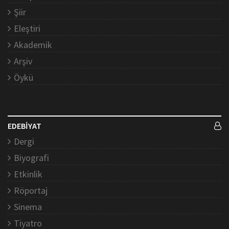
Şiir
Eleştiri
Akademik
Arşiv
Öykü
EDEBİYAT
Dergi
Biyografi
Etkinlik
Röportaj
Sinema
Tiyatro