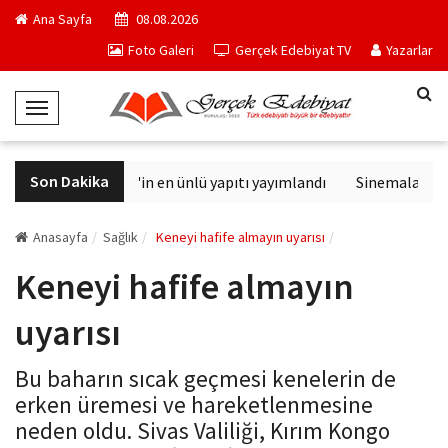
Ana Sayfa
08.08.2026
Foto Galeri
Gerçek Edebiyat TV
Yazarlar
T
o
g
Son Dakika
Philip K. Dick'in en ünlü yapıtı yayımlandı
Sinemalarda bu
g
l
e
Anasayfa
Sağlık
Keneyi hafife almayın uyarısı
N
Keneyi hafife almayın
a
v
uyarısı
i
g
Bu baharın sıcak geçmesi kenelerin de
a
erken üremesi ve hareketlenmesine
t
neden oldu. Sivas Valiliği, Kırım Kongo
i