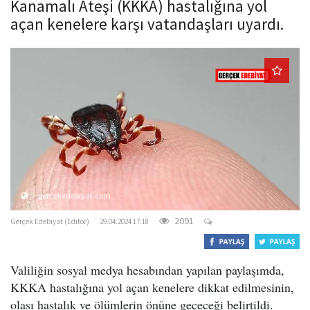
Kanamalı Ateşi (KKKA) hastalığına yol
o
açan kenelere karşı vatandaşları uyardı.
n
gercekedebiyat.com
2091
Gerçek Edebiyat (Editör)
29.04.2024 17:18
Valiliğin sosyal medya hesabından yapılan paylaşımda,
KKKA hastalığına yol açan kenelere dikkat edilmesinin,
olası hastalık ve ölümlerin önüne geçeceği belirtildi.