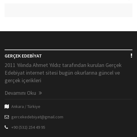
GERÇEK EDEBİYAT
2011 Yılında Ahmet Yıldız tarafından kurulan Gerçek
Edebiyat internet sitesi bugün okurlarına güncel ve
gerçek içerikleri
Devamını Oku
Ankara / Türkiye
gercekedebiyat@gmail.com
+90 (532) 254 49 95