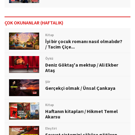
ÇOK OKUNANLAR (HAFTALIK)
Kitap
İyi bir çocuk romanı nasıl olmalıdır?
/ Tacim Çiçe...
Öykü
Deniz Göktaş'a mektup / Ali Ekber
Ataş
Şiir
Gerçekçi olmak / Ünsal Çankaya
Kitap
Haftanın kitapları / Hikmet Temel
Akarsu
Eleştiri
Sovyet sistemini çöküşe götüren