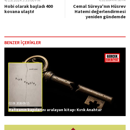
4/29/2024 5:39:00 PM
4/29/2024 4:47:00 PM
Hobi olarak başladı 400
Cemal Süreya'nın Hüsrev
kovana ulaştı!
Hatemi değerlendirmesi
yeniden gündemde
BENZER İÇERİKLER
02.08.2026 09:15
Hafızanın kapılarını aralayan kitap: Kırık Anahtar