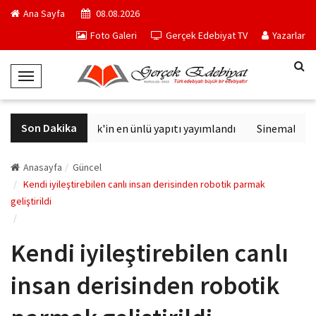
Ana Sayfa
08.08.2026
Foto Galeri
Gerçek Edebiyat TV
Yazarlar
T
o
g
Son Dakika
Philip K. Dick'in en ünlü yapıtı yayımlandı
Sinemalarda bu
g
l
e
Anasayfa
Güncel
N
Kendi iyileştirebilen canlı insan derisinden robotik parmak
geliştirildi
a
v
i
Kendi iyileştirebilen canlı
g
a
insan derisinden robotik
t
i