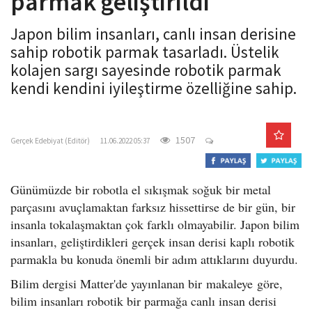
parmak geliştirildi
o
n
Japon bilim insanları, canlı insan derisine
sahip robotik parmak tasarladı. Üstelik
kolajen sargı sayesinde robotik parmak
kendi kendini iyileştirme özelliğine sahip.
gercekedebiyat.com
1507
Gerçek Edebiyat (Editör)
11.06.2022 05:37
Günümüzde bir robotla el sıkışmak soğuk bir metal
parçasını avuçlamaktan farksız hissettirse de bir gün, bir
insanla tokalaşmaktan çok farklı olmayabilir. Japon bilim
insanları, geliştirdikleri gerçek insan derisi kaplı robotik
parmakla bu konuda önemli bir adım attıklarını duyurdu.
Bilim dergisi Matter'de yayınlanan bir makaleye göre,
bilim insanları robotik bir parmağa canlı insan derisi