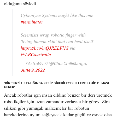
olduğunu söyledi.
Cyberdyne Systems might like this one
#terminator
Scientists wrap robotic finger with
'living human skin' that can heal itself
https://t.co/mQJRELFl1S
via
@ABCaustralia
— ? AstroViv ?? (@ChocChilliMango)
June 9, 2022
'BİR TERZİ USTALIĞINDA KESİP DİKEBİLECEK ELLERE SAHİP OLMASI
GEREK'
Ancak robotlar için insan cildine benzer bir deri üretmek
robotikçiler için uzun zamandır zorlayıcı bir görev. Zira
silikon gibi yumuşak malzemeler bir robotun
hareketlerine uyum sağlayacak kadar güçlü ve esnek olsa