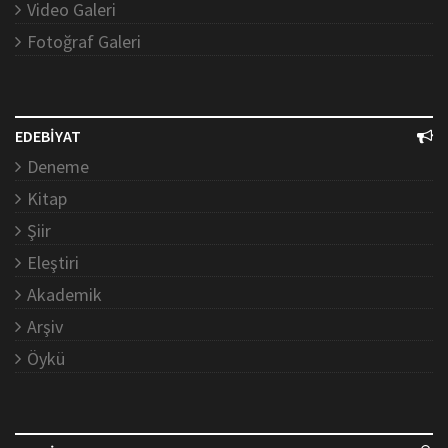
Video Galeri
Fotoğraf Galeri
EDEBİYAT
Deneme
Kitap
Şiir
Eleştiri
Akademik
Arşiv
Öykü