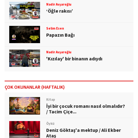
Nadir Avşaroğlu
‘Öğle rakısı’
Selim Esen
Papazın Bağı
Nadir Avşaroğlu
'Kızılay' bir binanın adıydı
ÇOK OKUNANLAR (HAFTALIK)
Kitap
İyi bir çocuk romanı nasıl olmalıdır?
/ Tacim Çiçe...
Öykü
Deniz Göktaş'a mektup / Ali Ekber
Ataş