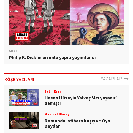
Kitap
Philip K. Dick'in en ünlü yapıtı yayımlandı
YAZARLAR
KÖŞE YAZILARI
Selim Esen
Hasan Hüseyin Yalvaç 'Acı yaşanır'
demişti
Mehmet Ulusoy
Romanda intihara kaçış ve Oya
Baydar