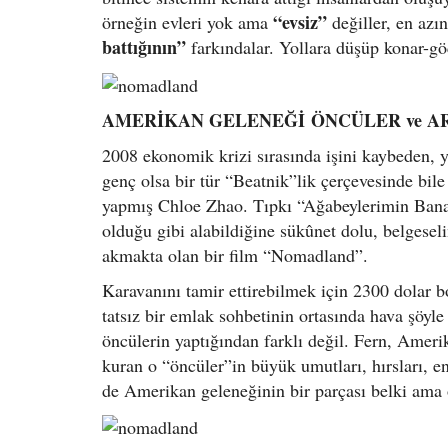
“evsiz”
örneğin evleri yok ama
değiller, en azı
battığının”
farkındalar. Yollara düşüp konar-g
AMERİKAN GELENEĞİ ÖNCÜLER ve A
2008 ekonomik krizi sırasında işini kaybeden, y
genç olsa bir tür “Beatnik”lik çerçevesinde bile
yapmış Chloe Zhao. Tıpkı “Ağabeylerimin Bana Ö
olduğu gibi alabildiğine sükûnet dolu, belgeseli
akmakta olan bir film “Nomadland”.
Karavanını tamir ettirebilmek için 2300 dolar b
tatsız bir emlak sohbetinin ortasında hava şöyl
öncülerin yaptığından farklı değil. Fern, Amer
kuran o “öncüler”in büyük umutları, hırsları, en
de Amerikan geleneğinin bir parçası belki ama 