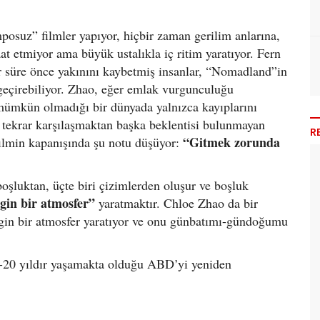
posuz” filmler yapıyor, hiçbir zaman gerilim anlarına,
at etmiyor ama büyük ustalıkla iç ritim yaratıyor. Fern
ir süre önce yakınını kaybetmiş insanlar, “Nomadland”in
 geçirebiliyor. Zhao, eğer emlak vurgunculuğu
ümkün olmadığı bir dünyada yalnızca kayıplarını
a” tekrar karşılaşmaktan başka beklentisi bulunmayan
R
“Gitmek zorunda
filmin kapanışında şu notu düşüyor:
boşluktan, üçte biri çizimlerden oluşur ve boşluk
ngin bir atmosfer”
yaratmaktır. Chloe Zhao da bir
gin bir atmosfer yaratıyor ve onu günbatımı-gündoğumu
-20 yıldır yaşamakta olduğu ABD’yi yeniden