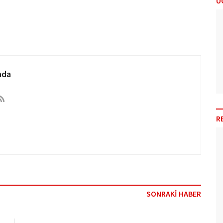
Ü
nda
R
SONRAKİ HABER