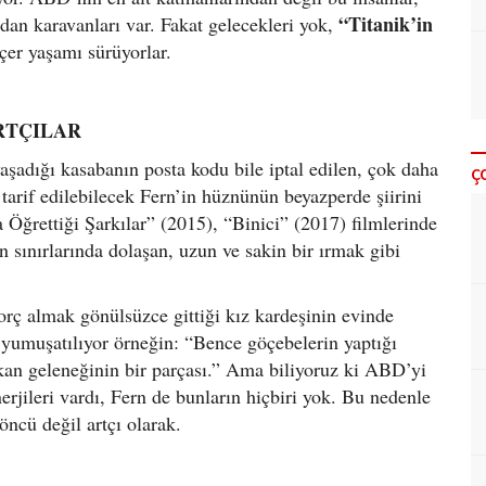
“Titanik’in
ndan karavanları var. Fakat gelecekleri yok,
öçer yaşamı sürüyorlar.
RTÇILAR
aşadığı kasabanın posta kodu bile iptal edilen, çok daha
Ç
 tarif edilebilecek Fern’in hüznünün beyazperde şiirini
ğrettiği Şarkılar” (2015), “Binici” (2017) filmlerinde
n sınırlarında dolaşan, uzun ve sakin bir ırmak gibi
orç almak gönülsüzce gittiği kız kardeşinin evinde
e yumuşatılıyor örneğin: “Bence göçebelerin yaptığı
ikan geleneğinin bir parçası.” Ama biliyoruz ki ABD’yi
erjileri vardı, Fern de bunların hiçbiri yok. Bu nedenle
öncü değil artçı olarak.