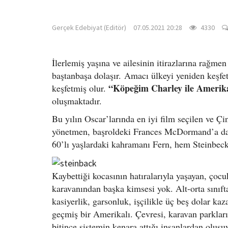
gercekedebiyat.com
Gerçek Edebiyat (Editör)
07.05.2021 20:28
4330
İlerlemiş yaşına ve ailesinin itirazlarına rağm
baştanbaşa dolaşır. Amacı ülkeyi yeniden keşfe
“Köpeğim Charley ile Amerik
keşfetmiş olur.
oluşmaktadır.
Bu yılın Oscar’larında en iyi film seçilen ve Ç
yönetmen, başroldeki Frances McDormand’a da 
60’lı yaşlardaki kahramanı Fern, hem Steinbeck’
Kaybettiği kocasının hatıralarıyla yaşayan, çocu
karavanından başka kimsesi yok. Alt-orta sınıf
kasiyerlik, garsonluk, işçilikle üç beş dolar 
geçmiş bir Amerikalı. Çevresi, karavan parklar
bitince sistemin kenara attığı insanlardan oluş