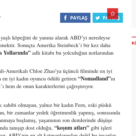
en yaşlı köpeğini de yanına alarak ABD’yi neredeyse
K
tmektir. Sonuçta Amerika Steinbeck’i bir kez daha
a Yollarında”
adlı kitabı bu yolculuğun notlarından
inli-Amerikalı Chloe Zhao’ya üçüncü filminde en iyi
“Nomadland”
en iyi kadın oyuncu ödülü getiren
ın
ı hem de onun karakterlerini çağrıştırıyor.
k sahibi olmayan, yalnız bir kadın Fern, eski püskü
tan, bir zamanlar yedek öğretmenlik yapmış, sonrasında
kazanmaya başlamış, yaşamının son demlerinde düşüşe
“koşum atları”
ında tanışıp dost olduğu,
gibi işleri
uyor. ABD’nin en alt katmanlarından değil bu insanlar,