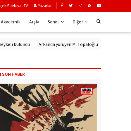
çek Edebiyat TV
Yazarlar
Akademik
Arşiv
Sanat
Diğer
i bulundu
Arkanda yürüyen M. Topaloğlu
N SON HABER