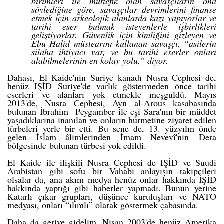
birimleri ile müttefik olan savaşçıların ona
söylediğine göre, savaşçılar devrimlerini finanse
etmek için arkeolojik alanlarda kazı yapıyorlar ve
tarihi eser bulmak isteyenlerle işbirlikleri
geliştiyorlar. Güvenlik için kimliğini gizleyen ve
Ebu Halid müstearını kullanan savaşçı, “asilerin
silaha ihtiyacı var, ve bu tarihi eserler onları
alabilmelerinin en kolay yolu,” diyor.
Dahası, El Kaide'nin Suriye kanadı Nusra Cephesi de,
henüz IŞİD Suriye'de varlık göstermeden önce tarihi
eserleri ve alanları yok etmekle meşguldü. Mayıs
2013'de, Nusra Cephesi, Ayn al-Arous kasabasında
bulunan İbrahim Peygamber ile eşi Sara'nın bir müddet
yaşadıklarına inanılan ve onların hürmetine ziyaret edilen
türbeleri
yerle bir etti
. Bu sene de, 13. yüzyılın önde
gelen İslam âlimlerinden İmam Nevevî'nin
Dera
bölgesinde
bulunan türbesi yok edildi.
El Kaide ile ilişkili Nusra Cephesi de IŞİD ve Suudi
Arabistan gibi sofu bir Vahabi anlayışın takipçileri
olsalar da, ana akım medya henüz onlar hakkında IŞİD
hakkında yaptığı gibi haberler yapmadı. Bunun yerine
Katarlı çıkar grupları, düşünce kuruluşları ve NATO
medyası, onları “
ılımlı
” olarak göstermek çabasında.
Daha da geriye gidelim, Nisan 2003'de henüz Amerika