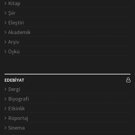
Kitap
Şiir
Eleştiri
Akademik
Arşiv
Öykü
EDEBİYAT
Dergi
Biyografi
Etkinlik
Röportaj
Sinema