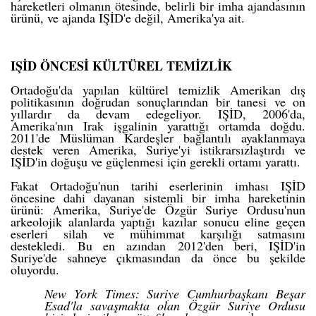
hareketleri olmanın ötesinde, belirli bir imha ajandasının
ürünü, ve ajanda IŞİD'e değil, Amerika'ya ait.
IŞİD ÖNCESİ KÜLTÜREL TEMİZLİK
Ortadoğu'da yapılan kültürel temizlik Amerikan dış
politikasının doğrudan sonuçlarından bir tanesi ve on
yıllardır da devam edegeliyor. IŞİD, 2006'da,
Amerika'nın Irak işgalinin yarattığı ortamda doğdu.
2011'de Müslüman Kardeşler bağlantılı ayaklanmaya
destek veren Amerika, Suriye'yi istikrarsızlaştırdı ve
IŞİD'in doğuşu ve güçlenmesi için gerekli ortamı yarattı.
Fakat Ortadoğu'nun tarihi eserlerinin imhası IŞİD
öncesine dahi dayanan sistemli bir imha hareketinin
ürünü: Amerika, Suriye'de Özgür Suriye Ordusu'nun
arkeolojik alanlarda yaptığı
kazılar sonucu eline geçen
eserleri silah ve mühimmat karşılığı satmasını
destekledi.
Bu en azından
2012
'den beri, IŞİD'in
Suriye'de sahneye çıkmasından da önce bu şekilde
oluyordu.
New York Times
: Suriye Cumhurbaşkanı Beşar
Esad'la savaşmakta olan Özgür Suriye Ordusu