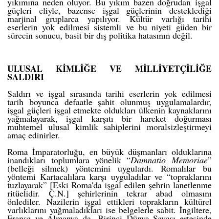
yıkımına neden oluyor. Bu yıkım bazen doğrudan
işgal
güçleri eliyle
, bazense işgal güçlerinin desteklediği
marjinal gruplarca yapılıyor. Kültür varlığı tarihi
eserlerin yok edilmesi sistemli ve bu niyeti güden bir
sürecin sonucu, basit bir dış politika hatasının değil.
ULUSAL KİMLİĞE VE MİLLİYETÇİLİĞE
SALDIRI
Saldırı ve işgal sırasında tarihi eserlerin yok edilmesi
tarih boyunca defaatle şahit olunmuş uygulamalardır,
işgal güçleri işgal etmekte oldukları ülkenin kaynaklarını
yağmalayarak, işgal karşıtı bir hareket doğurması
muhtemel ulusal kimlik sahiplerini moralsizleştirmeyi
amaç edinirler.
Roma İmparatorluğu, en büyük düşmanları olduklarına
inandıkları toplumlara yönelik “
Damnatio Memoriae
”
(belleği silmek) yöntemini uygulardı. Romalılar bu
yöntemi Kartacalılara karşı uyguladılar ve “topraklarını
tuzlayarak” [Eski Roma'da işgal edilen şehrin lanetlenme
ritüelidir. Ç.N.] şehirlerinin tekrar abad olmasını
önlediler. Nazilerin işgal ettikleri toprakların kültürel
varlıklarını yağmaladıkları ise
belgelerle sabit
. İngiltere,
Fransa ve Almanya da, Birinci Dünya Savaşı ertesinde