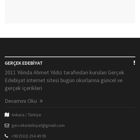
GERÇEK EDEBİYAT
2011 Yılında Ahmet Yıldız tarafından kurulan Gerçek
Edebiyat internet sitesi bugün okurlarına güncel ve
gerçek içerikleri
Devamını Oku
Ankara / Türkiye
gercekedebiyat@gmail.com
+90 (532) 254 49 95