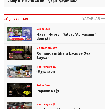
Philip K. Dick'in en ünlü yapıtı yayımlandı
YAZARLAR
KÖŞE YAZILARI
Selim Esen
Hasan Hüseyin Yalvaç 'Acı yaşanır'
demişti
Mehmet Ulusoy
Romanda intihara kaçış ve Oya
Baydar
Nadir Avşaroğlu
‘Öğle rakısı’
Selim Esen
Papazın Bağı
Nadir Avşaroğlu