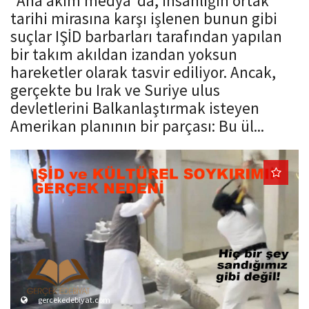
"Ana akım medya"da, insanlığın ortak
o
tarihi mirasına karşı işlenen bunun gibi
n
suçlar IŞİD barbarları tarafından yapılan
bir takım akıldan izandan yoksun
hareketler olarak tasvir ediliyor. Ancak,
gerçekte bu Irak ve Suriye ulus
devletlerini Balkanlaştırmak isteyen
Amerikan planının bir parçası: Bu ül...
gercekedebiyat.com