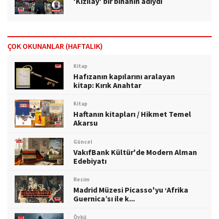
'Kızılay' bir binanın adıydı
ÇOK OKUNANLAR (HAFTALIK)
Kitap
Hafızanın kapılarını aralayan
kitap: Kırık Anahtar
Kitap
Haftanın kitapları / Hikmet Temel
Akarsu
Güncel
VakıfBank Kültür'de Modern Alman
Edebiyatı
Resim
Madrid Müzesi Picasso'yu ‘Afrika
Guernica’sı ile k...
Öykü