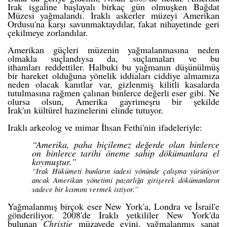
Irak işgaline başlayalı birkaç gün olmuşken Bağdat
Müzesi yağmalandı. Iraklı askerler müzeyi Amerikan
Ordusu'na karşı savunmaktaydılar, fakat nihayetinde geri
çekilmeye zorlandılar.
Amerikan güçleri müzenin yağmalanmasına neden
olmakla suçlandıysa da,
suçlamaları ve bu
ithamları
reddettiler. Halbuki bu yağmanın
düşünülmüş
bir hareket
olduğuna yönelik iddiaları ciddiye almamıza
neden olacak kanıtlar var, gizlenmiş kilitli kasalarda
tutulmasına rağmen çalınan binlerce değerli eser gibi. Ne
olursa olsun, Amerika gayrimeşru bir şekilde
Irak'ın
kültürel hazinelerini
elinde tutuyor.
Iraklı arkeolog ve mimar İhsan Fethi'nin
ifadeleriyle
:
“Amerika, paha biçilemez değerde olan binlerce
on binlerce tarihi öneme sahip dökümanlara el
koymuştur.”
“Irak Hükümeti bunların iadesi yönünde çalışma yürütüyor
ancak Amerikan yönetimi pazarlığa girişerek dökümanların
sadece bir kısmını vermek istiyor.”
Yağmalanmış birçok eser New York'a, Londra ve İsrail'e
gönderiliyor. 2008'de Iraklı yetkililer New York'da
bulunan
Christie
müzayede evini, yağmalanmış
sanat