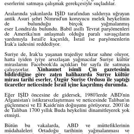
eserlerini
satmaya çalışmak gerekçesiyle suçladılar.
Aralarında yakınlarda IŞİD tarafından saldırıya uğrayan
antik Asuri şehri Nimrud'un koruyucu melek heykelinin
de bulunduğu birçok yağmalanmış
eser
Londra'da
bulundu. Babil asıllı Tevrat parşömenleri
de Amerika'nın anlaşmalı olduğu paralı savaşçıların
yardımıyla
İsrail'e
kaçırıldı, İsrail ise parşömenlerin
Irak'a iadesini
reddediyor
.
Suriye de, Irak'ta yaşanan trajediye tekrar sahne oluyor,
hatta iyiden iyiye arsızlaşan yağmacılar Suriye kültür
miraslarını
Facebook'da açtıkları bir sayfa ile
satmaya
Xinhaunet
isimli Çin gazetesinin
çalışıyorlar.
bildirdiğine göre zaten halihazırda Suriye kültür
mirası tarihi eserler, Özgür Suriye Ordusu ile yaptığı
ticaretler neticesinde İsrail içine kaçırılmış durumda.
Eğer IŞİD öncesine de gidersek, 1980'lerde ABD'nin
Afganistan'ı istikrarsızlaştırması ve neticesinde Taliban'ın
güçlenmesi ve El Kaide'nin doğuşunu görüyoruz. 2001'de
de Taliban 1700 yıllık Buda heykelini dinamitleyerek yok
etmişti.
Bütün bu vakalarda, ABD ve müttefiklerinin
müdahaleleri Ortadoğu tarihinin yağmalanması ve