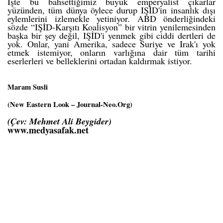
İşte bu bahsettiğimiz büyük emperyalist çıkarlar
yüzünden, tüm dünya öylece durup IŞİD'in insanlık dışı
eylemlerini izlemekle yetiniyor. ABD önderliğindeki
sözde “IŞİD-Karşıtı Koalisyon” bir vitrin yenilemesinden
başka bir şey değil, IŞİD'i yenmek gibi ciddi dertleri de
yok. Onlar, yani Amerika, sadece Suriye ve Irak'ı yok
etmek istemiyor, onların varlığına dair tüm tarihi
eserlerleri ve belleklerini ortadan kaldırmak istiyor.
Maram Susli
(New Eastern Look – Journal-Neo.Org)
(
Çev: Mehmet Ali Beygide
r)
www.medyasafak.net