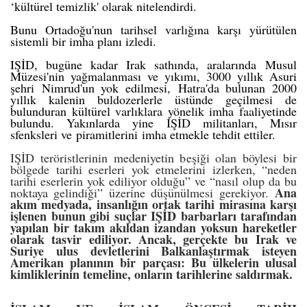
‘
kültürel temizlik
' olarak nitelendirdi.
Bunu Ortadoğu'nun tarihsel varlığına karşı yürütülen
sistemli bir imha planı izledi.
IŞİD, bugüne kadar Irak sathında, aralarında
Musul
Müzesi
'nin yağmalanması ve yıkımı, 3000 yıllık Asuri
şehri
Nimrud
'un yok edilmesi,
Hatra
'da bulunan 2000
yıllık kalenin buldozerlerle üstünde geçilmesi de
bulunduran kültürel varlıklara yönelik imha faaliyetinde
bulundu. Yakınlarda yine IŞİD militanları, Mısır
sfenksleri ve
piramitlerini
imha etmekle tehdit ettiler.
IŞİD teröristlerinin medeniyetin beşiği olan böylesi bir
bölgede tarihi eserleri yok etmelerini izlerken, “neden
tarihi eserlerin yok ediliyor olduğu” ve “nasıl olup da bu
Ana
noktaya gelindiği” üzerine düşünülmesi gerekiyor.
akım medyada, insanlığın ortak tarihi mirasına karşı
işlenen bunun gibi suçlar IŞİD barbarları tarafından
yapılan bir takım akıldan izandan yoksun hareketler
olarak tasvir ediliyor. Ancak, gerçekte bu Irak ve
Suriye ulus devletlerini Balkanlaştırmak isteyen
Amerikan planının bir parçası: Bu ülkelerin ulusal
kimliklerinin temeline, onların tarihlerine saldırmak.