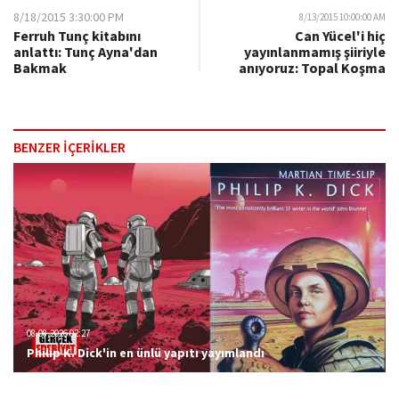
8/18/2015 3:30:00 PM
8/13/2015 10:00:00 AM
Ferruh Tunç kitabını
Can Yücel'i hiç
anlattı: Tunç Ayna'dan
yayınlanmamış şiiriyle
Bakmak
anıyoruz: Topal Koşma
BENZER İÇERİKLER
08.08.2026 02:27
Philip K. Dick'in en ünlü yapıtı yayımlandı