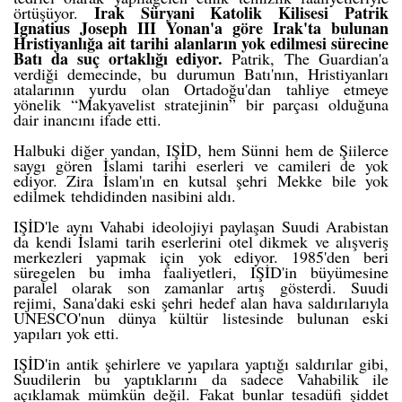
Irak Süryani Katolik Kilisesi Patrik
örtüşüyor.
Ignatius Joseph III Yonan'a göre Irak'ta bulunan
Hristiyanlığa ait tarihi alanların yok edilmesi sürecine
Batı da suç ortaklığı ediyor.
Patrik,
The Guardian
'a
verdiği demecinde, bu durumun Batı'nın, Hristiyanları
atalarının yurdu olan Ortadoğu'dan tahliye etmeye
yönelik “Makyavelist stratejinin” bir parçası olduğuna
dair inancını ifade etti.
Halbuki diğer yandan, IŞİD,
hem Sünni hem de Şiilerce
saygı gören
İslami tarihi eserleri ve camileri de yok
ediyor. Zira İslam'ın en kutsal şehri
Mekke bile yok
edilmek
tehdidinden nasibini aldı.
IŞİD'le aynı Vahabi ideolojiyi paylaşan Suudi Arabistan
da kendi İslami tarih eserlerini otel dikmek ve alışveriş
merkezleri yapmak için
yok ediyor
. 1985'den beri
süregelen bu imha faaliyetleri, IŞİD'in büyümesine
paralel olarak
son zamanlar artış
gösterdi. Suudi
rejimi,
Sana'daki eski şehri
hedef alan hava saldırılarıyla
UNESCO'nun dünya kültür listesinde bulunan eski
yapıları yok etti.
IŞİD'in antik şehirlere ve yapılara yaptığı saldırılar gibi,
Suudilerin bu yaptıklarını da sadece Vahabilik ile
açıklamak mümkün değil. Fakat bunlar tesadüfi şiddet