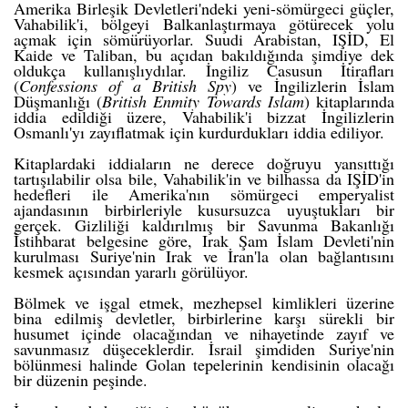
Amerika Birleşik Devletleri'ndeki yeni-sömürgeci güçler,
Vahabilik'i, bölgeyi Balkanlaştırmaya götürecek yolu
açmak için sömürüyorlar. Suudi Arabistan, IŞİD, El
Kaide ve Taliban, bu açıdan bakıldığında şimdiye dek
oldukça kullanışlıydılar. İngiliz Casusun İtirafları
(
Confessions of a British Spy
) ve İngilizlerin İslam
Düşmanlığı (
British Enmity Towards Islam
) kitaplarında
iddia edildiği üzere, Vahabilik'i bizzat İngilizlerin
Osmanlı'yı zayıflatmak için kurdurdukları iddia ediliyor.
Kitaplardaki iddiaların ne derece doğruyu yansıttığı
tartışılabilir olsa bile, Vahabilik'in ve bilhassa da IŞİD'in
hedefleri ile Amerika'nın sömürgeci emperyalist
ajandasının birbirleriyle kusursuzca uyuştukları bir
gerçek. Gizliliği kaldırılmış bir Savunma Bakanlığı
İstihbarat
belgesine
göre, Irak Şam İslam Devleti'nin
kurulması Suriye'nin Irak ve İran'la olan bağlantısını
kesmek açısından yararlı görülüyor.
Bölmek ve işgal etmek, mezhepsel kimlikleri üzerine
bina edilmiş devletler, birbirlerine karşı sürekli bir
husumet içinde olacağından ve nihayetinde zayıf ve
savunmasız düşeceklerdir. İsrail şimdiden Suriye'nin
bölünmesi halinde Golan tepelerinin kendisinin olacağı
bir düzenin peşinde.