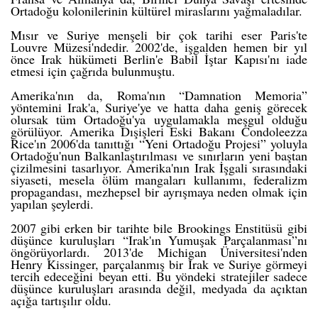
Ortadoğu kolonilerinin kültürel miraslarını yağmaladılar.
Mısır ve Suriye menşeli bir çok tarihi eser Paris'te
Louvre Müzesi'ndedir. 2002'de, işgalden hemen bir yıl
önce Irak hükümeti Berlin'e
Babil İştar Kapısı
'nı iade
etmesi için çağrıda bulunmuştu.
Amerika'nın da, Roma'nın “Damnation Memoria”
yöntemini Irak'a, Suriye'ye ve hatta daha geniş görecek
olursak tüm Ortadoğu'ya uygulamakla meşgul olduğu
görülüyor. Amerika Dışişleri Eski Bakanı Condoleezza
Rice'ın 2006'da tanıttığı “Yeni Ortadoğu Projesi” yoluyla
Ortadoğu'nun Balkanlaştırılması ve sınırların yeni baştan
çizilmesini
tasarlıyor
. Amerika'nın Irak İşgali sırasındaki
siyaseti, mesela
ölüm mangaları
kullanımı, federalizm
propagandası, mezhepsel bir ayrışmaya neden olmak için
yapılan şeylerdi.
2007 gibi erken bir tarihte bile
Brookings Enstitüsü
gibi
düşünce kuruluşları “Irak'ın Yumuşak Parçalanması”nı
öngörüyorlardı. 2013'de Michigan Üniversitesi'nden
Henry Kissinger, parçalanmış bir Irak ve Suriye görmeyi
tercih edeceğini
beyan etti
. Bu yöndeki stratejiler sadece
düşünce kuruluşları arasında değil,
medyada
da açıktan
açığa tartışılır oldu.