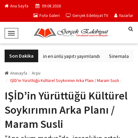
Ana Sayfa
09.08.2026
Foto Galeri
Gerçek Edebiyat TV
Yazarlar
T
o
g
Son Dakika
Philip K. Dick'in en ünlü yapıtı yayımlandı
Sinemalarda bu 
g
l
e
Anasayfa
Arşiv
N
IŞİD’in Yürüttüğü Kültürel Soykırımın Arka Planı / Maram Susli
a
IŞİD’in Yürüttüğü Kültürel
v
i
Soykırımın Arka Planı /
g
a
Maram Susli
t
i