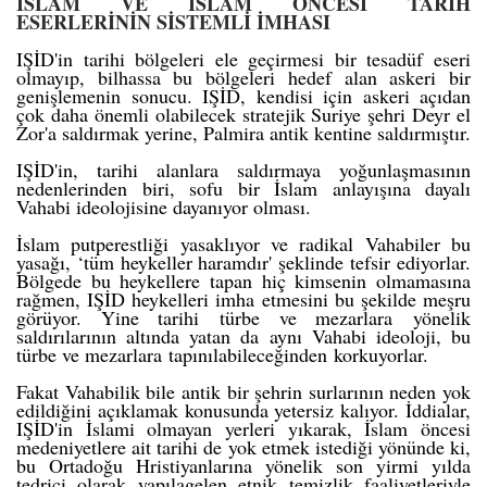
İSLAM VE İSLAM ÖNCESİ TARİH
ESERLERİNİN SİSTEMLİ İMHASI
IŞİD'in tarihi bölgeleri ele geçirmesi bir tesadüf eseri
olmayıp, bilhassa bu bölgeleri hedef alan askeri bir
genişlemenin sonucu. IŞİD, kendisi için askeri açıdan
çok daha önemli olabilecek stratejik Suriye şehri Deyr el
Zor'a saldırmak yerine, Palmira antik kentine saldırmıştır.
IŞİD'in, tarihi alanlara saldırmaya yoğunlaşmasının
nedenlerinden biri, sofu bir İslam anlayışına dayalı
Vahabi ideolojisine dayanıyor olması.
İslam putperestliği yasaklıyor ve radikal Vahabiler bu
yasağı, ‘tüm heykeller haramdır' şeklinde tefsir ediyorlar.
Bölgede bu heykellere tapan hiç kimsenin olmamasına
rağmen, IŞİD heykelleri imha etmesini bu şekilde meşru
görüyor. Yine tarihi
türbe ve mezarlara
yönelik
saldırılarının altında yatan da aynı Vahabi ideoloji, bu
türbe ve mezarlara
tapınılabileceğinden
korkuyorlar.
Fakat Vahabilik bile antik bir şehrin surlarının neden yok
edildiğini açıklamak konusunda yetersiz kalıyor. İddialar,
IŞİD'in İslami olmayan yerleri yıkarak, İslam öncesi
medeniyetlere ait tarihi de yok etmek istediği yönünde ki,
bu Ortadoğu Hristiyanlarına yönelik son yirmi yılda
tedrici olarak yapılagelen etnik temizlik faaliyetleriyle