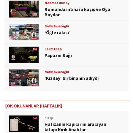
Mehmet Ulusoy
Romanda intihara kaçış ve Oya
Baydar
Nadir Avşaroğlu
‘Öğle rakısı’
Selim Esen
Papazın Bağı
Nadir Avşaroğlu
'Kızılay' bir binanın adıydı
ÇOK OKUNANLAR (HAFTALIK)
Kitap
Hafızanın kapılarını aralayan
kitap: Kırık Anahtar