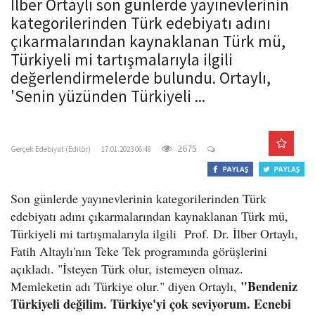
İlber Ortaylı son günlerde yayınevlerinin
o
kategorilerinden Türk edebiyatı adını
n
çıkarmalarından kaynaklanan Türk mü,
Türkiyeli mi tartışmalarıyla ilgili
değerlendirmelerde bulundu. Ortaylı,
'Senin yüzünden Türkiyeli ...
gercekedebiyat.com
2675
Gerçek Edebiyat (Editör)
17.01.2023 06:48
Son günlerde yayınevlerinin kategorilerinden Türk
edebiyatı adını çıkarmalarından kaynaklanan Türk mü,
Türkiyeli mi tartışmalarıyla ilgili Prof. Dr. İlber Ortaylı,
Fatih Altaylı'nın Teke Tek programında görüşlerini
açıkladı. "İsteyen Türk olur, istemeyen olmaz.
"Bendeniz
Memleketin adı Türkiye olur." diyen Ortaylı,
Türkiyeli değilim. Türkiye'yi çok seviyorum. Ecnebi