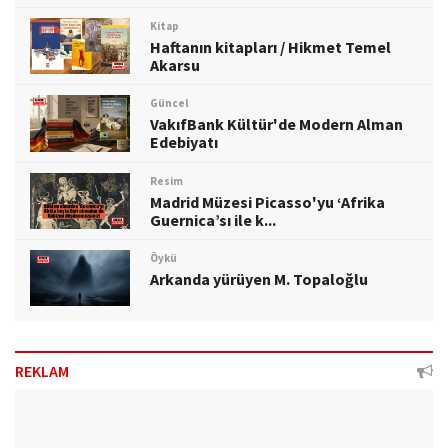
Kitap
Haftanın kitapları / Hikmet Temel
Akarsu
Güncel
VakıfBank Kültür'de Modern Alman
Edebiyatı
Resim
Madrid Müzesi Picasso'yu ‘Afrika
Guernica’sı ile k...
Öykü
Arkanda yürüyen M. Topaloğlu
REKLAM