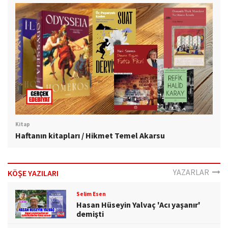
Kitap
Haftanın kitapları / Hikmet Temel Akarsu
YAZARLAR
KÖŞE YAZILARI
Selim Esen
Hasan Hüseyin Yalvaç 'Acı yaşanır'
demişti