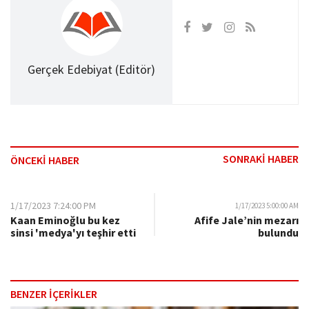
Gerçek Edebiyat (Editör)
SONRAKİ HABER
ÖNCEKİ HABER
1/17/2023 7:24:00 PM
1/17/2023 5:00:00 AM
Kaan Eminoğlu bu kez
Afife Jale’nin mezarı
sinsi 'medya'yı teşhir etti
bulundu
BENZER İÇERİKLER