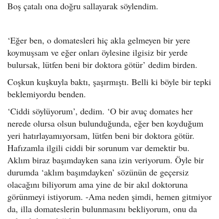
Boş çatalı ona doğru sallayarak söylendim.
‘Eğer ben, o domatesleri hiç akla gelmeyen bir yere
koymuşsam ve eğer onları öylesine ilgisiz bir yerde
bulursak, lütfen beni bir doktora götür’ dedim birden.
Coşkun kuşkuyla baktı, şaşırmıştı. Belli ki böyle bir tepki
beklemiyordu benden.
‘Ciddi söylüyorum’, dedim. ‘O bir avuç domates her
nerede olursa olsun bulunduğunda, eğer ben koyduğum
yeri hatırlayamıyorsam, lütfen beni bir doktora götür.
Hafızamla ilgili ciddi bir sorunum var demektir bu.
Aklım biraz başımdayken sana izin veriyorum. Öyle bir
durumda ‘aklım başımdayken’ sözünün de geçersiz
olacağını biliyorum ama yine de bir akıl doktoruna
görünmeyi istiyorum. -Ama neden şimdi, hemen gitmiyor
da, illa domateslerin bulunmasını bekliyorum, onu da