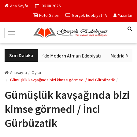
Ana Sayfa
06.08.2026
Foto Galeri
Gerçek Edebiyat TV
Yazarlar
T
o
g
Son Dakika
VakıfBank Kültür'de Modern Alman Edebiyatı
Madrid Müzesi P
g
l
e
Anasayfa
Öykü
N
Gümüşlük kavşağında bizi kimse görmedi / İnci Gürbüzatik
a
Gümüşlük kavşağında bizi
v
i
kimse görmedi / İnci
g
a
Gürbüzatik
t
i