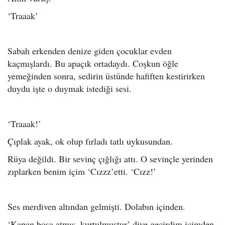
‘Traaak’
Sabah erkenden denize giden çocuklar evden
kaçmışlardı. Bu apaçık ortadaydı. Coşkun öğle
yemeğinden sonra, sedirin üstünde hafiften kestirirken
duydu işte o duymak istediği sesi.
‘Traaak!’
Çıplak ayak, ok olup fırladı tatlı uykusundan.
Rüya değildi. Bir sevinç çığlığı attı. O sevinçle yerinden
zıplarken benim içim ‘Cızzz’etti. ‘Cızz!’
Ses merdiven altından gelmişti. Dolabın içinden.
‘Kapan boşa atmış, kurtulmuştur’ diye geçirdim içimden