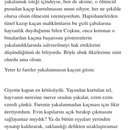
yakalamak isteği içindeyse, ben de aksine, o ölümcül
pusudan kaçıp kurtulmasını umut ediyor, her ne şekilde
olursa olsun ölmesini istemiyordum. Hapishanelerden
tünel kazıp kaçan mahkûmların bu gizli çabalarına
hayranlık duyduğumu bilen Coşkun, onca korunan o
binalardan kaçma başarısını gösterenlerin
yakalandıklarında salıverilmeyi hak ettiklerini
düşündüğümü de biliyordu. Böyle abuk fikirlerime sinir
olurdu ama olsun.
Yeter ki fareler yakalanmasın kaçsın gitsin.
Giyotin kapan en kötüsüydü. Yayından kurtulan tel,
hayvanın neresine inerse oradan yakalar, ezim ezim
ezerdi çünkü. Farenin yakalanmadan kaçması için fikir
üretiyordum. Evin kapılarını açık bırakıp çıkmasını
sağlayamaz mıydık? Ya da bütün eşyaları yerinden
oynatıp kaldırarak, saklandığı delikten uzaklaştıramaz