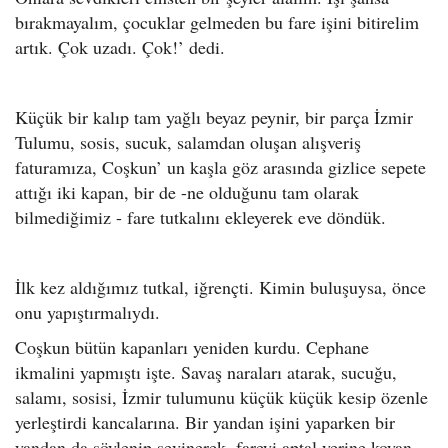
bırakmayalım, çocuklar gelmeden bu fare işini bitirelim
artık. Çok uzadı. Çok!’ dedi.
Küçük bir kalıp tam yağlı beyaz peynir, bir parça İzmir
Tulumu, sosis, sucuk, salamdan oluşan alışveriş
faturamıza, Coşkun’ un kaşla göz arasında gizlice sepete
attığı iki kapan, bir de -ne olduğunu tam olarak
bilmediğimiz - fare tutkalını ekleyerek eve döndük.
İlk kez aldığımız tutkal, iğrençti. Kimin buluşuysa, önce
onu yapıştırmalıydı.
Coşkun bütün kapanları yeniden kurdu. Cephane
ikmalini yapmıştı işte. Savaş naraları atarak, sucuğu,
salamı, sosisi, İzmir tulumunu küçük küçük kesip özenle
yerleştirdi kancalarına. Bir yandan işini yaparken bir
yandan da söylenip sevinerek, fareyi aptal yerine koyan,