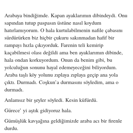
Arabaya bindiğimde. Kapan ayaklarımın dibindeydi. Onu
sapından tutup paspasın üstüne nasıl koydum
hatırlamıyorum. O hala kurtulabilmenin nafile çabasını
sürdürürken biz hiçbir çukuru sakınmadan hafif bir
rampayı hızla çıkıyorduk. Farenin teli kemirip
kaçabilmesi olası değildi ama ben ayaklarımın dibinde,
hala ondan korkuyordum. Onun da benim gibi, bu
yolculuğun sonunu hayal edemeyeceğini biliyordum.
Araba taşlı köy yolunu zıplaya zıplaya geçip ana yola
çıktı. Durmadı. Coşkun’a durmasını söyledim, ama o
durmadı.
Anlamsız bir şeyler söyledi. Kesin küfürdü.
Gürece’ yi aştık gidiyoruz hala.
Gümüşlük kavşağına geldiğimizde araba acı bir firenle
durdu.