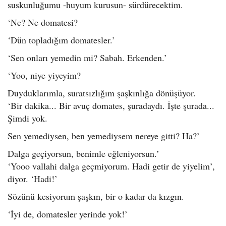
suskunluğumu -huyum kurusun- sürdürecektim.
‘Ne? Ne domatesi?
‘Dün topladığım domatesler.’
‘Sen onları yemedin mi? Sabah. Erkenden.’
‘Yoo, niye yiyeyim?
Duyduklarımla, suratsızlığım şaşkınlığa dönüşüyor.
‘Bir dakika... Bir avuç domates, şuradaydı. İşte şurada...
Şimdi yok.
Sen yemediysen, ben yemediysem nereye gitti? Ha?’
Dalga geçiyorsun, benimle eğleniyorsun.’
‘Yooo vallahi dalga geçmiyorum. Hadi getir de yiyelim’,
diyor. ‘Hadi!’
Sözünü kesiyorum şaşkın, bir o kadar da kızgın.
‘İyi de, domatesler yerinde yok!’