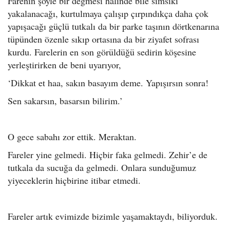
Farenin şöyle bir değmesi halinde bile sımsıkı
yakalanacağı, kurtulmaya çalışıp çırpındıkça daha çok
yapışacağı güçlü tutkalı da bir parke taşının dörtkenarına
tüpünden özenle sıkıp ortasına da bir ziyafet sofrası
kurdu. Farelerin en son görüldüğü sedirin köşesine
yerleştirirken de beni uyarıyor,
‘Dikkat et haa, sakın basayım deme. Yapışırsın sonra!
Sen sakarsın, basarsın bilirim.’
O gece sabahı zor ettik. Meraktan.
Fareler yine gelmedi. Hiçbir faka gelmedi. Zehir’e de
tutkala da sucuğa da gelmedi. Onlara sunduğumuz
yiyeceklerin hiçbirine itibar etmedi.
Fareler artık evimizde bizimle yaşamaktaydı, biliyorduk.