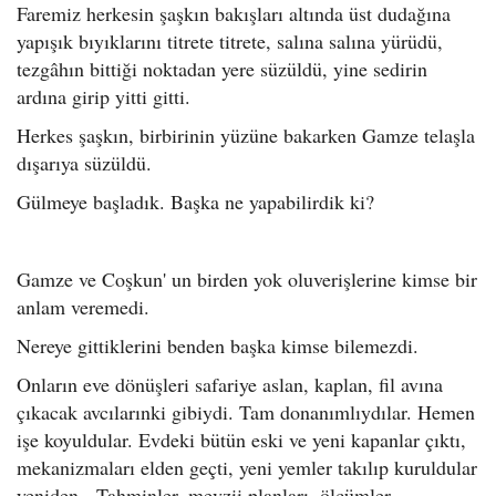
Faremiz herkesin şaşkın bakışları altında üst dudağına
yapışık bıyıklarını titrete titrete, salına salına yürüdü,
tezgâhın bittiği noktadan yere süzüldü, yine sedirin
ardına girip yitti gitti.
Herkes şaşkın, birbirinin yüzüne bakarken Gamze telaşla
dışarıya süzüldü.
Gülmeye başladık. Başka ne yapabilirdik ki?
Gamze ve Coşkun' un birden yok oluverişlerine kimse bir
anlam veremedi.
Nereye gittiklerini benden başka kimse bilemezdi.
Onların eve dönüşleri safariye aslan, kaplan, fil avına
çıkacak avcılarınki gibiydi. Tam donanımlıydılar. Hemen
işe koyuldular. Evdeki bütün eski ve yeni kapanlar çıktı,
mekanizmaları elden geçti, yeni yemler takılıp kuruldular
yeniden. Tahminler, mevzii planları, ölçümler