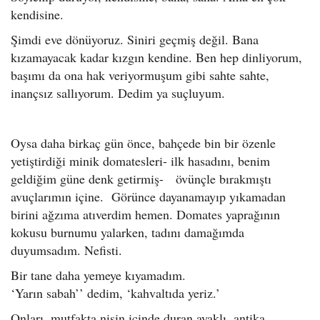
kendisine.
Şimdi eve dönüyoruz. Siniri geçmiş değil. Bana
kızamayacak kadar kızgın kendine. Ben hep dinliyorum,
başımı da ona hak veriyormuşum gibi sahte sahte,
inançsız sallıyorum. Dedim ya suçluyum.
Oysa daha birkaç gün önce, bahçede bin bir özenle
yetiştirdiği minik domatesleri- ilk hasadını, benim
geldiğim güne denk getirmiş- övünçle bırakmıştı
avuçlarımın içine. Görünce dayanamayıp yıkamadan
birini ağzıma atıverdim hemen. Domates yaprağının
kokusu burnumu yalarken, tadını damağımda
duyumsadım. Nefisti.
Bir tane daha yemeye kıyamadım.
‘Yarın sabah’’ dedim, ‘kahvaltıda yeriz.’
Onları, mutfakta nişin içinde duran ayaklı, antika