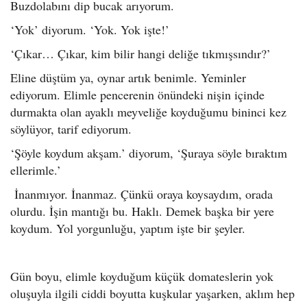
Buzdolabını dip bucak arıyorum.
‘Yok’ diyorum. ‘Yok. Yok işte!’
‘Çıkar… Çıkar, kim bilir hangi deliğe tıkmışsındır?’
Eline düştüm ya, oynar artık benimle. Yeminler
ediyorum. Elimle pencerenin önündeki nişin içinde
durmakta olan ayaklı meyveliğe koyduğumu bininci kez
söylüyor, tarif ediyorum.
‘Şöyle koydum akşam.’ diyorum, ‘Şuraya söyle bıraktım
ellerimle.’
İnanmıyor. İnanmaz. Çünkü oraya koysaydım, orada
olurdu. İşin mantığı bu. Haklı. Demek başka bir yere
koydum. Yol yorgunluğu, yaptım işte bir şeyler.
Gün boyu, elimle koyduğum küçük domateslerin yok
oluşuyla ilgili ciddi boyutta kuşkular yaşarken, aklım hep