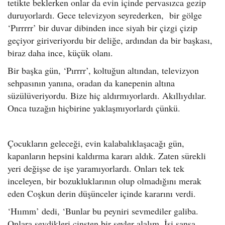
tetikte beklerken onlar da evin içinde pervasızca gezip
duruyorlardı. Gece televizyon seyrederken, bir gölge
‘Pırrrrr’ bir duvar dibinden ince siyah bir çizgi çizip
geçiyor giriveriyordu bir deliğe, ardından da bir başkası,
biraz daha ince, küçük olanı.
Bir başka gün, ‘Pırrrr’, koltuğun altından, televizyon
sehpasının yanına, oradan da kanepenin altına
süzülüveriyordu. Bize hiç aldırmıyorlardı. Akıllıydılar.
Onca tuzağın hiçbirine yaklaşmıyorlardı çünkü.
Çocukların geleceği, evin kalabalıklaşacağı gün,
kapanların hepsini kaldırma kararı aldık. Zaten sürekli
yeri değişse de işe yaramıyorlardı. Onları tek tek
inceleyen, bir bozukluklarının olup olmadığını merak
eden Coşkun derin düşünceler içinde kararını verdi.
‘Hıımm’ dedi, ‘Bunlar bu peyniri sevmediler galiba.
Onlara sevdikleri cinsten bir şeyler alalım. İşi şansa