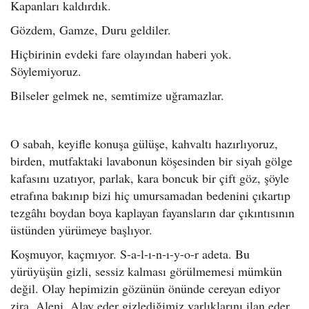
Kapanları kaldırdık.
Gözdem, Gamze, Duru geldiler.
Hiçbirinin evdeki fare olayından haberi yok.
Söylemiyoruz.
Bilseler gelmek ne, semtimize uğramazlar.
O sabah, keyifle konuşa gülüşe, kahvaltı hazırlıyoruz,
birden, mutfaktaki lavabonun köşesinden bir siyah gölge
kafasını uzatıyor, parlak, kara boncuk bir çift göz, şöyle
etrafına bakınıp bizi hiç umursamadan bedenini çıkartıp
tezgâhı boydan boya kaplayan fayansların dar çıkıntısının
üstünden yürümeye başlıyor.
Koşmuyor, kaçmıyor. S-a-l-ı-n-ı-y-o-r adeta. Bu
yürüyüşün gizli, sessiz kalması görülmemesi mümkün
değil. Olay hepimizin gözünün önünde cereyan ediyor
zira. Aleni. Alay eder gizlediğimiz varlıklarını ilan eder