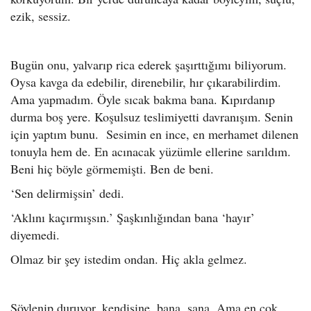
ezik, sessiz.
Bugün onu, yalvarıp rica ederek şaşırttığımı biliyorum.
Oysa kavga da edebilir, direnebilir, hır çıkarabilirdim.
Ama yapmadım. Öyle sıcak bakma bana. Kıpırdanıp
durma boş yere. Koşulsuz teslimiyetti davranışım. Senin
için yaptım bunu. Sesimin en ince, en merhamet dilenen
tonuyla hem de. En acınacak yüzümle ellerine sarıldım.
Beni hiç böyle görmemişti. Ben de beni.
‘Sen delirmişsin’ dedi.
‘Aklını kaçırmışsın.’ Şaşkınlığından bana ‘hayır’
diyemedi.
Olmaz bir şey istedim ondan. Hiç akla gelmez.
Söylenip duruyor, kendisine, bana, sana. Ama en çok