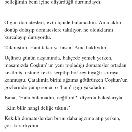
belleğimin beni içine düşürdüğü durumdaydı.
O gün domatesleri, evin içinde bulamadım. Ama aklım
dönüp dolaşıp domateslere takılıyor, ne olduklarını
kurcalayıp duruyordu.
Takmıştım. Hani takar ya insan. Ama haklıydım.
Üçüncü günün akşamında, bahçede yemek yerken,
masamızda Coşkun' un yeni topladığı domatesler ortadan
kesilmiş, üstüne kekik serpilip bol zeytinyağlı sofraya
konmuştu. Çatalımla birini ağzıma götürürken Coşkun’un
gözlerinde yanıp sönen o ‘hain’ ışığı yakaladım.
Bana, ‘Hala bulamadın, değil mi?’ diyordu bakışlarıyla.
‘Kim bilir hangi deliğe tıktın?’
Kekikli domateslerden birini daha ağzıma atıp yerken,
çok kararlıydım.