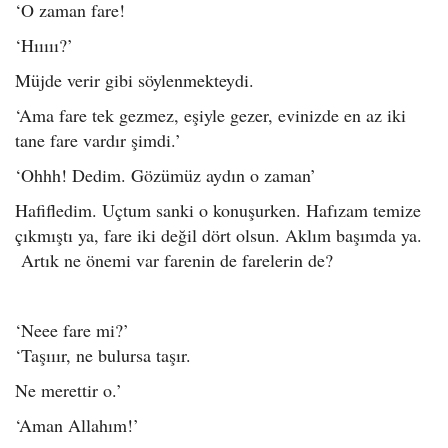
‘O zaman fare!
‘Hııııı?’
Müjde verir gibi söylenmekteydi.
‘Ama fare tek gezmez, eşiyle gezer, evinizde en az iki
tane fare vardır şimdi.’
‘Ohhh! Dedim. Gözümüz aydın o zaman’
Hafifledim. Uçtum sanki o konuşurken. Hafızam temize
çıkmıştı ya, fare iki değil dört olsun. Aklım başımda ya.
Artık ne önemi var farenin de farelerin de?
‘Neee fare mi?’
‘Taşııır, ne bulursa taşır.
Ne merettir o.’
‘Aman Allahım!’