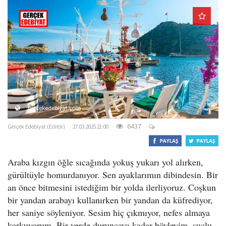
o
n
gercekedebiyat.com
6437
Gerçek Edebiyat (Editör)
27.03.2025 21:00
Araba kızgın öğle sıcağında yokuş yukarı yol alırken,
gürültüyle homurdanıyor. Sen ayaklarımın dibindesin. Bir
an önce bitmesini istediğim bir yolda ilerliyoruz. Coşkun
bir yandan arabayı kullanırken bir yandan da küfrediyor,
her saniye söyleniyor. Sesim hiç çıkmıyor, nefes almaya
korkuyorum. Bir yerde duruncaya kadar böyleyim, suçlu,