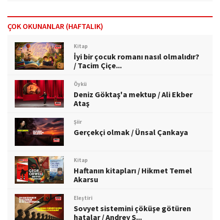
ÇOK OKUNANLAR (HAFTALIK)
Kitap
İyi bir çocuk romanı nasıl olmalıdır?
/ Tacim Çiçe...
Öykü
Deniz Göktaş'a mektup / Ali Ekber
Ataş
Şiir
Gerçekçi olmak / Ünsal Çankaya
Kitap
Haftanın kitapları / Hikmet Temel
Akarsu
Eleştiri
Sovyet sistemini çöküşe götüren
hatalar / Andrey S...