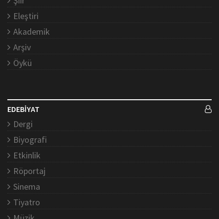
Şiir
Eleştiri
Akademik
Arşiv
Öykü
EDEBİYAT
Dergi
Biyografi
Etkinlik
Röportaj
Sinema
Tiyatro
Müzik