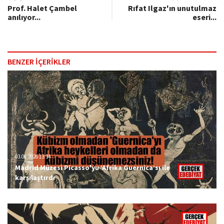
Prof. Halet Çambel
Rıfat Ilgaz'ın unutulmaz
anılıyor...
eseri...
BENZER İÇERİKLER
03.08.2026 13:34
Madrid Müzesi Picasso'yu ‘Afrika Guernica’sı ile
karşılaştırdı