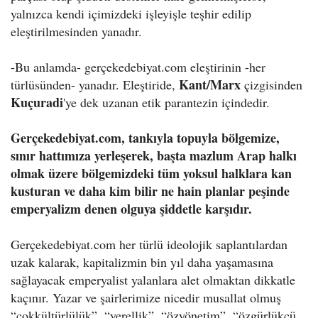
yalnızca kendi içimizdeki işleyişle teşhir edilip
eleştirilmesinden yanadır.
-Bu anlamda- gerçekedebiyat.com eleştirinin -her
Kant/Marx
türlüsünden- yanadır. Eleştiride,
çizgisinden
Kuçuradi
'ye dek uzanan etik parantezin içindedir.
Gerçekedebiyat.com, tankıyla topuyla bölgemize,
sınır hattımıza yerleşerek, başta mazlum Arap halkı
olmak üzere bölgemizdeki tüm yoksul halklara kan
kusturan ve daha kim bilir ne hain planlar peşinde
emperyalizm denen olguya şiddetle karşıdır.
Gerçekedebiyat.com her türlü ideolojik saplantılardan
uzak kalarak, kapitalizmin bin yıl daha yaşamasına
sağlayacak emperyalist yalanlara alet olmaktan dikkatle
kaçınır. Yazar ve şairlerimize nicedir musallat olmuş
“çokkültürlülük”, “yerellik”, “özyönetim”, “özgürlükçü