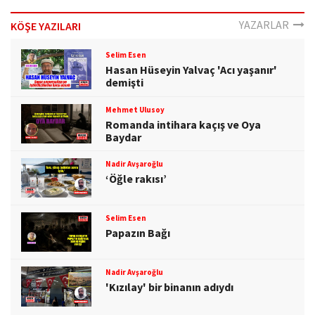
YAZARLAR
KÖŞE YAZILARI
Selim Esen
Hasan Hüseyin Yalvaç 'Acı yaşanır'
demişti
Mehmet Ulusoy
Romanda intihara kaçış ve Oya
Baydar
Nadir Avşaroğlu
‘Öğle rakısı’
Selim Esen
Papazın Bağı
Nadir Avşaroğlu
'Kızılay' bir binanın adıydı