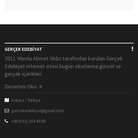
GERÇEK EDEBİYAT
2011 Yılında Ahmet Yıldız tarafından kurulan Gerçek
Edebiyat internet sitesi bugün okurlarına güncel ve
gerçek içerikleri
Devamını Oku
Ankara / Türkiye
gercekedebiyat@gmail.com
+90 (532) 254 49 95