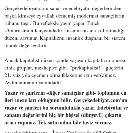
Gerçekedebiyat.com sanat ve edebiyatın değerlerinden
başka kimseye eyvallah dememiş modernist sanatçıların
ruhunu taşır. Bu refleksle yayın yapar. Emek
sömürüsünün karşısındadır. İnsanın insana kul olmadığı
düzeni savunur. Kapitalizmi insanlık düşmanı bir sistem
olarak değerlendirir.
Ancak kapitalist düzen içinde yaşayan kapitalizm öncesi
etnik gruplar, mezhepler gibi -"prekapitalist!"- güçlerin
21. yüz yıla egemen olma felaketine izin ver(e)mez.
Aydınlanmanın yanındadır.
Yazar ve şairlerin -diğer sanatçılar gibi- toplumun en
ileri unsurları olduğunu bilir. Gerçekedebiyat.com'un
yazar ve şairleri bu sorumlulukla yazar. E
debiyatın ve
sanatın değerlerini hiç bir kişisel (dünyevi!) çıkarın
aracı yapmaz. Tek satırından bile taviz vermez.
gerçekedebiyat.com,
"İkinci Yeni"nin öncülü
Orhun