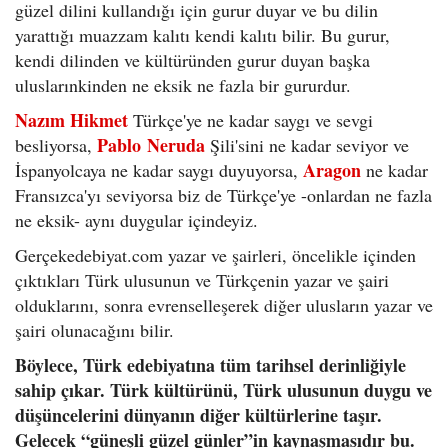
güzel dilini kullandığı için gurur duyar ve bu dilin
yarattığı muazzam kalıtı kendi kalıtı bilir. Bu gurur,
kendi dilinden ve kültüründen gurur duyan başka
uluslarınkinden ne eksik ne fazla bir gururdur.
Nazım Hikmet
Türkçe'ye ne kadar saygı ve sevgi
Pablo
Neruda
besliyorsa,
Şili'sini ne kadar seviyor ve
Aragon
İspanyolcaya ne kadar saygı duyuyorsa,
ne kadar
Fransızca'yı seviyorsa biz de Türkçe'ye -onlardan ne fazla
ne eksik-­ aynı duygular içindeyiz.
Gerçekedebiyat.com yazar ve şairleri, öncelikle içinden
çıktıkları Türk ulusunun ve Türkçenin yazar ve şairi
olduklarını, sonra evrenselleşerek diğer ulusların yazar ve
şairi olunacağını bilir.
Böylece, Türk edebiyatına tüm tarihsel derinliğiyle
sahip çıkar. Türk kültürünü, Türk ulusunun duygu ve
düşüncelerini dünyanın diğer kültürlerine taşır.
Gelecek “güneşli güzel günler”in kaynaşmasıdır bu.