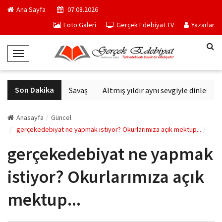
Ana Sayfa
07.08.2026
Foto Galeri
Gerçek Edebiyat TV
Yazarlar
T
o
g
Son Dakika
Altıncı Nesil Savaş
Altmış yıldır aynı sevgiyle dinlenen s
g
l
e
Anasayfa
Güncel
N
gerçekedebiyat ne yapmak istiyor? Okurlarımıza açık mektup...
a
gerçekedebiyat ne yapmak
v
i
istiyor? Okurlarımıza açık
g
a
mektup...
t
i