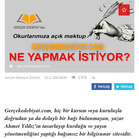
o
n
gercekedebiyat.com
1976
Gerçek Edebiyat (Editör)
05.11.2016 00:00
Gerçekedebiyat.com, hiç bir kurum veya kuruluşla
doğrudan ya da dolaylı bir bağı bulunmayan, yazar
Ahmet Yıldız’ın tasarlayıp kurduğu ve yayın
yönetmenliğini yaptığı bağımsız bir bilgisunar sitesidir.