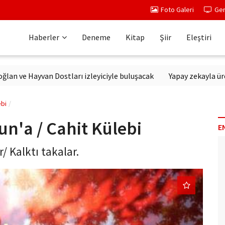
Foto Galeri
Ger
Haberler
Deneme
Kitap
Şiir
Eleştiri
Hayvan Dostları izleyiciyle buluşacak
Yapay zekayla üretilen di
ebi
n'a / Cahit Külebi
E
/ Kalktı takalar.