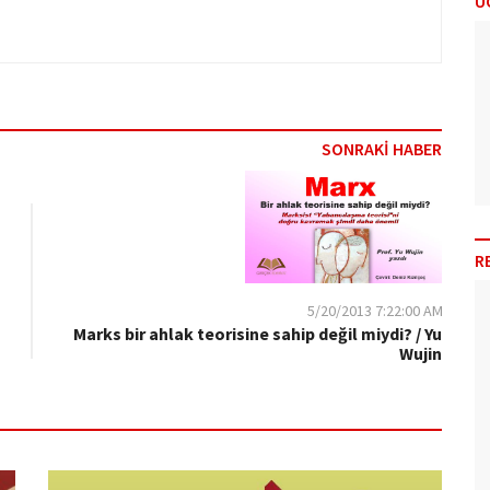
Ü
SONRAKİ HABER
R
5/20/2013 7:22:00 AM
Marks bir ahlak teorisine sahip değil miydi? / Yu
Wujin