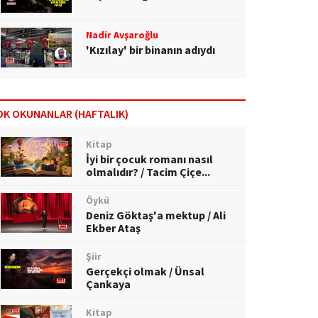
Nadir Avşaroğlu
'Kızılay' bir binanın adıydı
OK OKUNANLAR (HAFTALIK)
Kitap
İyi bir çocuk romanı nasıl
olmalıdır? / Tacim Çiçe...
Öykü
Deniz Göktaş'a mektup / Ali
Ekber Ataş
Şiir
Gerçekçi olmak / Ünsal
Çankaya
Kitap