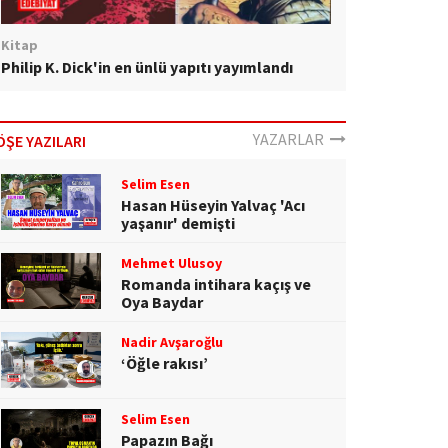
Kitap
Philip K. Dick'in en ünlü yapıtı yayımlandı
YAZARLAR
ÖŞE YAZILARI
Selim Esen
Hasan Hüseyin Yalvaç 'Acı
yaşanır' demişti
Mehmet Ulusoy
Romanda intihara kaçış ve
Oya Baydar
Nadir Avşaroğlu
‘Öğle rakısı’
Selim Esen
Papazın Bağı