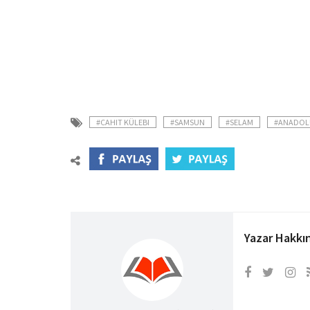
#CAHIT KÜLEBI
#SAMSUN
#SELAM
#ANADOL
Yazar Hakkı