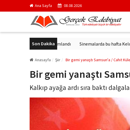
Ana Sayfa
08.08.2026
Son Dakika
k'in en ünlü yapıtı yayımlandı
Sinemalarda bu hafta Keloğlan ve 
Anasayfa
Şiir
Bir gemi yanaştı Samsun'a / Cahit Kül
Bir gemi yanaştı Samsu
Kalkıp ayağa ardı sıra baktı dalgalar