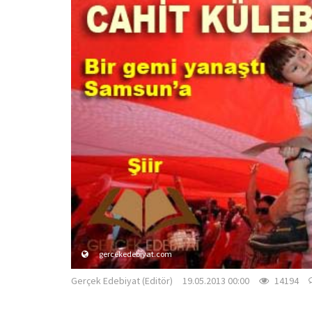
gercekedebiyat.com
Gerçek Edebiyat (Editör)
19.05.2013 00:00
14194