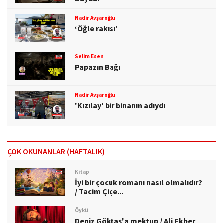
Nadir Avşaroğlu
‘Öğle rakısı’
Selim Esen
Papazın Bağı
Nadir Avşaroğlu
'Kızılay' bir binanın adıydı
ÇOK OKUNANLAR (HAFTALIK)
Kitap
İyi bir çocuk romanı nasıl olmalıdır?
/ Tacim Çiçe...
Öykü
Deniz Göktaş'a mektup / Ali Ekber