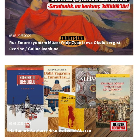
08.08.2026 00:29
Rus Empresyonizm Müzesi'nde Zvantseva Okulu sergisi
üzerine / Galina İvankina
03.08.2026 13:07
Haftanın kitapları / Hikmet Temel Akarsu