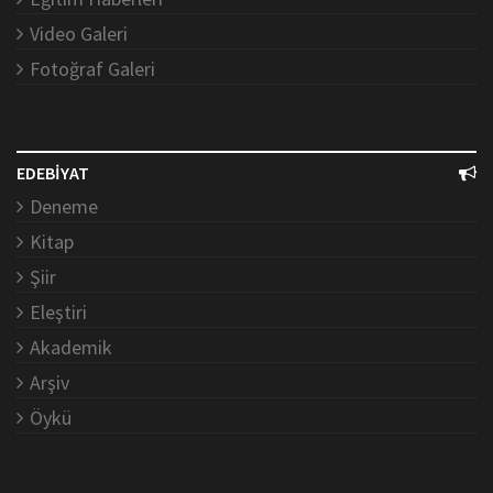
Video Galeri
Fotoğraf Galeri
EDEBİYAT
Deneme
Kitap
Şiir
Eleştiri
Akademik
Arşiv
Öykü