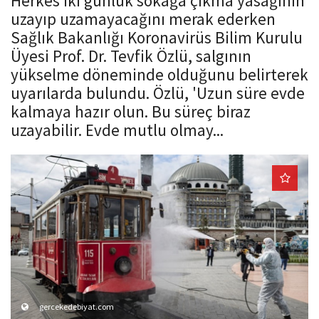
Herkes iki günlük sokağa çıkma yasağının
o
uzayıp uzamayacağını merak ederken
n
Sağlık Bakanlığı Koronavirüs Bilim Kurulu
Üyesi Prof. Dr. Tevfik Özlü, salgının
yükselme döneminde olduğunu belirterek
uyarılarda bulundu. Özlü, 'Uzun süre evde
kalmaya hazır olun. Bu süreç biraz
uzayabilir. Evde mutlu olmay...
gercekedebiyat.com