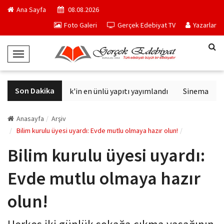
Ana Sayfa
08.08.2026
Foto Galeri
Gerçek Edebiyat TV
Yazarlar
T
o
g
Son Dakika
Philip K. Dick'in en ünlü yapıtı yayımlandı
Sinemalarda b
g
l
e
Anasayfa
Arşiv
N
Bilim kurulu üyesi uyardı: Evde mutlu olmaya hazır olun!
a
Bilim kurulu üyesi uyardı:
v
i
Evde mutlu olmaya hazır
g
a
olun!
t
i