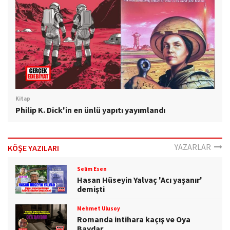
Kitap
Philip K. Dick'in en ünlü yapıtı yayımlandı
YAZARLAR
KÖŞE YAZILARI
Selim Esen
Hasan Hüseyin Yalvaç 'Acı yaşanır'
demişti
Mehmet Ulusoy
Romanda intihara kaçış ve Oya
Baydar