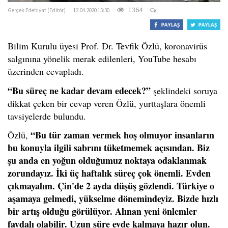
1364
Gerçek Edebiyat (Editör)
12.04.2020 15:30
Bilim Kurulu üyesi Prof. Dr. Tevfik Özlü, koronavirüs
salgınına yönelik merak edilenleri, YouTube hesabı
üzerinden cevapladı.
“Bu süreç ne kadar devam edecek?”
şeklindeki soruya
dikkat çeken bir cevap veren Özlü, yurttaşlara önemli
tavsiyelerde bulundu.
“Bu tür zaman vermek hoş olmuyor insanların
Özlü,
bu konuyla ilgili sabrını tüketmemek açısından. Biz
şu anda en yoğun olduğumuz noktaya odaklanmak
zorundayız. İki üç haftalık süreç çok önemli. Evden
çıkmayalım. Çin'de 2 ayda düşüş gözlendi. Türkiye o
aşamaya gelmedi, yükselme dönemindeyiz. Bizde hızlı
bir artış olduğu görülüyor. Alınan yeni önlemler
faydalı olabilir. Uzun süre evde kalmaya hazır olun.