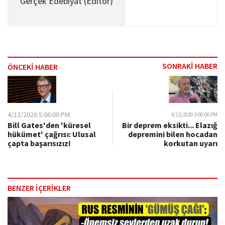
Gerçek Edebiyat (Editör)
SONRAKİ HABER
ÖNCEKİ HABER
4/12/2020 5:06:00 PM
4/12/2020 3:00:00 PM
Bill Gates'den 'küresel
Bir deprem eksikti... Elazığ
hükümet' çağrısı: Ulusal
depremini bilen hocadan
çapta başarısızız!
korkutan uyarı
BENZER İÇERİKLER