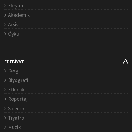
Eleştiri
Akademik
Arşiv
Öykü
EDEBİYAT
Dergi
Biyografi
Etkinlik
Röportaj
Sinema
Tiyatro
Müzik