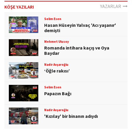
YAZARLAR
KÖŞE YAZILARI
Selim Esen
Hasan Hüseyin Yalvaç 'Acı yaşanır'
demişti
Mehmet Ulusoy
Romanda intihara kaçış ve Oya
Baydar
Nadir Avşaroğlu
‘Öğle rakısı’
Selim Esen
Papazın Bağı
Nadir Avşaroğlu
'Kızılay' bir binanın adıydı