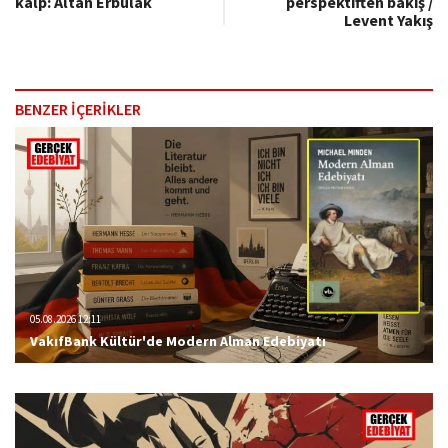
kalp: Altan Erbulak
perspektiften bakış /
Levent Yakış
BENZER İÇERİKLER
05.08.2026 12:11
VakıfBank Kültür'de Modern Alman Edebiyatı