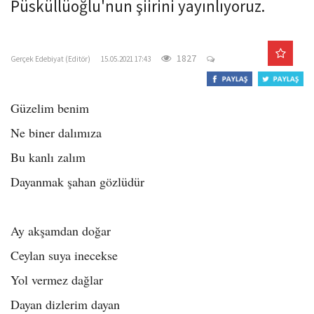
Püsküllüoğlu'nun şiirini yayınlıyoruz.
o
n
gercekedebiyat.com
1827
Gerçek Edebiyat (Editör)
15.05.2021 17:43
Güzelim benim
Ne biner dalımıza
Bu kanlı zalım
Dayanmak şahan gözlüdür
Ay akşamdan doğar
Ceylan suya inecekse
Yol vermez dağlar
Dayan dizlerim dayan