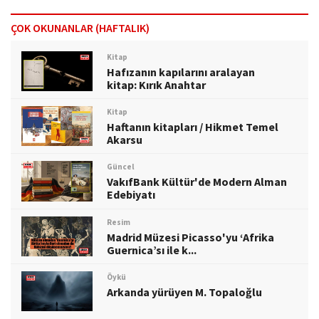
ÇOK OKUNANLAR (HAFTALIK)
Kitap
Hafızanın kapılarını aralayan
kitap: Kırık Anahtar
Kitap
Haftanın kitapları / Hikmet Temel
Akarsu
Güncel
VakıfBank Kültür'de Modern Alman
Edebiyatı
Resim
Madrid Müzesi Picasso'yu ‘Afrika
Guernica’sı ile k...
Öykü
Arkanda yürüyen M. Topaloğlu