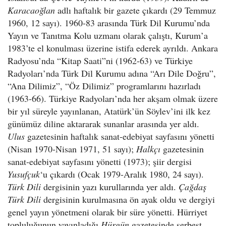
Karacaoğlan
adlı haftalık bir gazete çıkardı (29 Temmuz
1960, 12 sayı). 1960-83 arasında Türk Dil Kurumu’nda
Yayın ve Tanıtma Kolu uzmanı olarak çalıştı, Kurum’a
1983’te el konulması üzerine istifa ederek ayrıldı. Ankara
Radyosu’nda “Kitap Saati”ni (1962-63) ve Türkiye
Radyoları’nda Türk Dil Kurumu adına “Arı Dile Doğru”,
“Ana Dilimiz”, “Öz Dilimiz” programlarını hazırladı
(1963-66). Türkiye Radyoları’nda her akşam olmak üzere
bir yıl süreyle yayınlanan, Atatürk’ün Söylev’ini ilk kez
günümüz diline aktararak sunanlar arasında yer aldı.
Ulus
gazetesinin haftalık sanat-edebiyat sayfasını yönetti
(Nisan 1970-Nisan 1971, 51 sayı);
Halkçı
gazetesinin
sanat-edebiyat sayfasını yönetti (1973); şiir dergisi
Yusufçuk
‘u çıkardı (Ocak 1979-Aralık 1980, 24 sayı).
Türk Dili
dergisinin yazı kurullarında yer aldı.
Çağdaş
Türk Dili
dergisinin kurulmasına ön ayak oldu ve dergiyi
genel yayın yönetmeni olarak bir süre yönetti. Hürriyet
topluluğunun yayınladığı
Hürgün
gazetesinde serbest