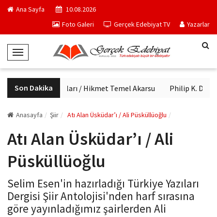
Ana Sayfa
10.08.2026
Foto Galeri
Gerçek Edebiyat TV
Yazarlar
T
o
g
Son Dakika
Haftanın kitapları / Hikmet Temel Akarsu
Philip K. Dick'i
g
l
e
Anasayfa
Şiir
Atı Alan Üsküdar’ı / Ali Püsküllüoğlu
N
Atı Alan Üsküdar’ı / Ali
a
v
Püsküllüoğlu
i
g
Selim Esen'in hazırladığı Türkiye Yazıları
a
Dergisi Şiir Antolojisi'nden harf sırasına
t
göre yayınladığımız şairlerden Ali
i