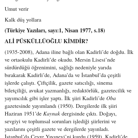
Umut verir
Kalk düş yollara
(Türkiye Yazıları, sayı:1, Nisan 1977, s.18)
ALİ PÜSKÜLLÜOĞLU KİMDİR?
(1935-2008), Adana iline bağlı olan Kadirli’de doğdu. İlk
ve ortaokulu Kadirli’de okudu. Mersin Lisesi’nde
sürdürdüğü öğrenimini, sağlığı nedeniyle yarıda
bırakarak Kadirli’de, Adana’da ve İstanbul’da çeşitli
işlerde çalıştı. Çiftçilik, gazete satıcılığı, sinema
biletçiliği, avukat yazmanlığı, redaktörlük, gazetecilik ve
yayımcılık gibi işler yaptı.
İlk şiiri Kadirli’de
Oba
gazetesinde yayımlandı (1950). Dergilerde ilk şiiri
Haziran 1951’de
Kaynak
dergisinde çıktı. Doğayı,
sevgiyi ve toplumsal sorunları işlediği şiirlerini ve
yazılarını çeşitli gazete ve dergilerde yayınladı.
İstanbul’da Çevre Yayınevi’ni kurdu (1959). Kadirli’de