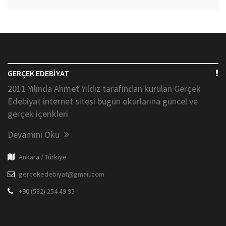
GERÇEK EDEBİYAT
2011 Yılında Ahmet Yıldız tarafından kurulan Gerçek
Edebiyat internet sitesi bugün okurlarına güncel ve
gerçek içerikleri
Devamını Oku
Ankara / Türkiye
gercekedebiyat@gmail.com
+90 (532) 254 49 95