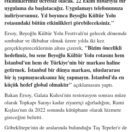
etkinliklerimiz ücretsiz olacak. 22 Ekim itibarıyla bir
uygulama da başlatacağız. Uygulamayı telefonunuza
indiriyorsunuz. Yıl boyunca Beyoğlu Kültür Yolu
rotasındaki bütün etkinlikleri görebileceksiniz."
Ersoy, Beyoğlu Kültür Yolu Festivali'ni gelecek dönemde
sonbahar ve ilkbahar olmak üzere yılda iki kez
"Bizim öncelikli
gerçekleştireceklerinin altını çizerek,
hedefimiz, bu sene Beyoğlu Kültür Yolu rotasını hem
İstanbul'un hem de Türkiye'nin bir markası haline
getirmek. İstanbul bir dünya markası, uluslararası
bir iş yapmayacaksanız hiç yapmayın. İstanbul'da en
küçük hedef global olmaktır"
açıklamasını yaptı.
Bakan Ersoy, Galata Kulesi'nin restorasyon sonrası müze
olarak Topkapı Sarayı kadar ziyaretçi ağırladığını, Rami
Kışlası'nın da 2022 sonunda kütüphane olarak hizmete
gireceğini belirtti.
Göbeklitepe'nin de aralarında bulunduğu Taş Tepeler'e de