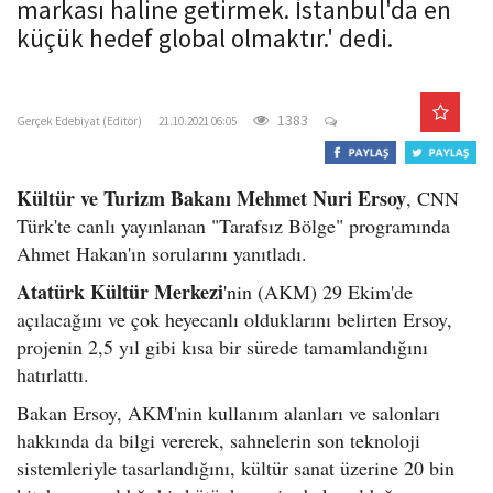
markası haline getirmek. İstanbul'da en
o
küçük hedef global olmaktır.' dedi.
n
gercekedebiyat.com
1383
Gerçek Edebiyat (Editör)
21.10.2021 06:05
Kültür ve Turizm Bakanı Mehmet Nuri Ersoy
, CNN
Türk'te canlı yayınlanan "Tarafsız Bölge" programında
Ahmet Hakan'ın sorularını yanıtladı.
Atatürk Kültür Merkezi
'nin (AKM) 29 Ekim'de
açılacağını ve çok heyecanlı olduklarını belirten Ersoy,
projenin 2,5 yıl gibi kısa bir sürede tamamlandığını
hatırlattı.
Bakan Ersoy, AKM'nin kullanım alanları ve salonları
hakkında da bilgi vererek, sahnelerin son teknoloji
sistemleriyle tasarlandığını, kültür sanat üzerine 20 bin