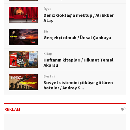
Öykü
Deniz Göktaş'a mektup / Ali Ekber
Ataş
Şiir
Gerçekçi olmak / Ünsal Çankaya
Kitap
Haftanın kitapları / Hikmet Temel
Akarsu
Eleştiri
Sovyet sistemini çöküşe götüren
hatalar / Andrey S...
REKLAM