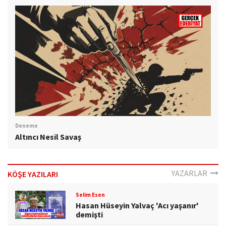
Deneme
Altıncı Nesil Savaş
YAZARLAR
KÖŞE YAZILARI
Selim Esen
Hasan Hüseyin Yalvaç 'Acı yaşanır'
demişti