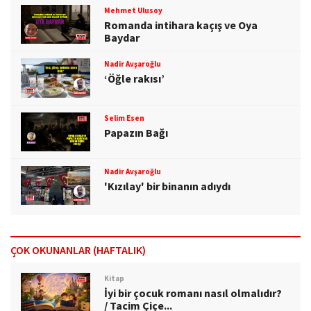
Mehmet Ulusoy
Romanda intihara kaçış ve Oya
Baydar
Nadir Avşaroğlu
‘Öğle rakısı’
Selim Esen
Papazın Bağı
Nadir Avşaroğlu
'Kızılay' bir binanın adıydı
ÇOK OKUNANLAR (HAFTALIK)
Kitap
İyi bir çocuk romanı nasıl olmalıdır?
/ Tacim Çiçe...