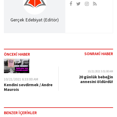
Gerçek Edebiyat (Editör)
SONRAKİ HABER
ÖNCEKİ HABER
10/21/2021 5:51:00 AM
20 günlük bebeğin
10/21/2021 6:33:00 AM
annesini öldürdü!
Kendini sevdirmek / Andre
Maurois
BENZER İÇERİKLER