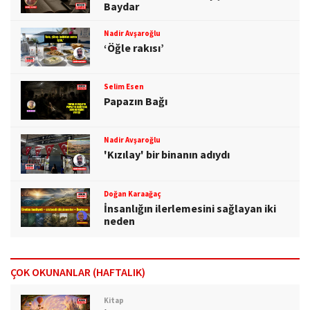
Baydar
Nadir Avşaroğlu
‘Öğle rakısı’
Selim Esen
Papazın Bağı
Nadir Avşaroğlu
'Kızılay' bir binanın adıydı
Doğan Karaağaç
İnsanlığın ilerlemesini sağlayan iki
neden
ÇOK OKUNANLAR (HAFTALIK)
Kitap