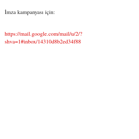
İmza kampanyası için:
https://mail.google.com/mail/u/2/?
shva=1#inbox/14310d8b2ed34f88