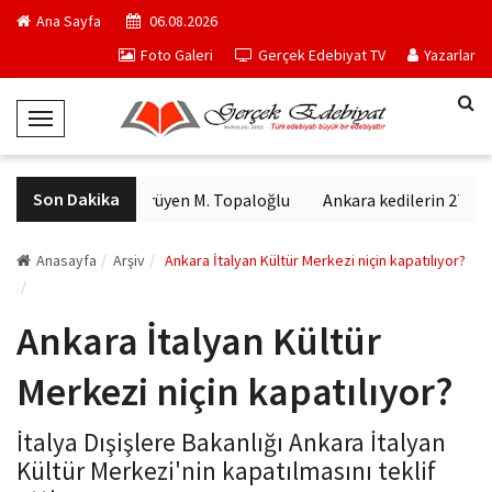
Ana Sayfa
06.08.2026
Foto Galeri
Gerçek Edebiyat TV
Yazarlar
T
o
g
Son Dakika
Arkanda yürüyen M. Topaloğlu
Ankara kedilerin 27 farkl
g
l
e
Anasayfa
Arşiv
Ankara İtalyan Kültür Merkezi niçin kapatılıyor?
N
a
Ankara İtalyan Kültür
v
i
Merkezi niçin kapatılıyor?
g
a
İtalya Dışişlere Bakanlığı Ankara İtalyan
t
Kültür Merkezi'nin kapatılmasını teklif
i