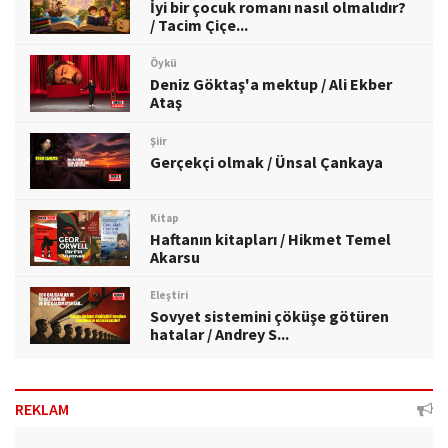
İyi bir çocuk romanı nasıl olmalıdır?
/ Tacim Çiçe...
Öykü
Deniz Göktaş'a mektup / Ali Ekber
Ataş
Şiir
Gerçekçi olmak / Ünsal Çankaya
Kitap
Haftanın kitapları / Hikmet Temel
Akarsu
Eleştiri
Sovyet sistemini çöküşe götüren
hatalar / Andrey S...
REKLAM