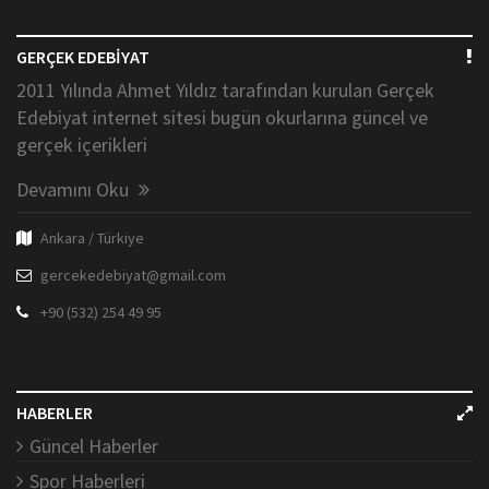
GERÇEK EDEBİYAT
2011 Yılında Ahmet Yıldız tarafından kurulan Gerçek
Edebiyat internet sitesi bugün okurlarına güncel ve
gerçek içerikleri
Devamını Oku
Ankara / Türkiye
gercekedebiyat@gmail.com
+90 (532) 254 49 95
HABERLER
Güncel Haberler
Spor Haberleri