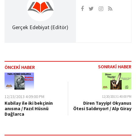
Gerçek Edebiyat (Editör)
SONRAKİ HABER
ÖNCEKİ HABER
12/23/2013 4:09:00 PM
12/20/2013 1:40:00 PM
Kubilay ile iki bekçinin
Diren Tayyip! Okyanus
anısına / Fazıl Hüsnü
Ötesi Saldırıyor! / Alp Giray
Dağlarca