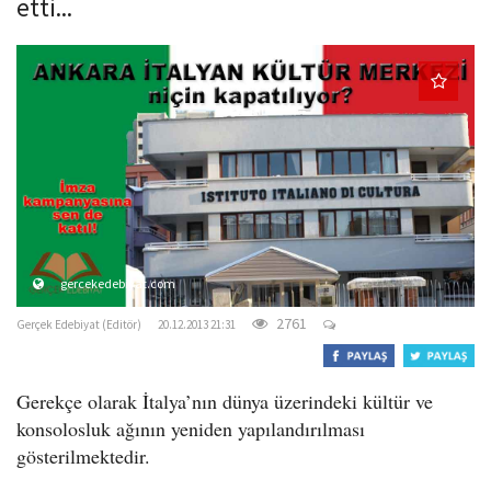
etti...
o
n
gercekedebiyat.com
2761
Gerçek Edebiyat (Editör)
20.12.2013 21:31
Gerekçe olarak İtalya’nın dünya üzerindeki kültür ve
konsolosluk ağının yeniden yapılandırılması
gösterilmektedir.