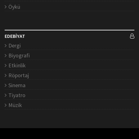
Öykü
EDEBİYAT
Dergi
Biyografi
Etkinlik
Röportaj
Sinema
Tiyatro
Müzik