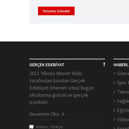
Yorumu Gönder
GERÇEK EDEBİYAT
HABERL
2011 Yılında Ahmet Yıldız
Günce
tarafından kurulan Gerçek
Spor 
Edebiyat internet sitesi bugün
Tekno
okurlarına güncel ve gerçek
Sağlı
içerikleri
Eğiti
Devamını Oku
Video
Ankara / Türkiye
Fotoğ