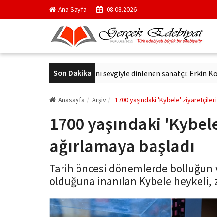
Ana Sayfa
08.08.2026
Son Dakika
aş
Altmış yıldır aynı sevgiyle dinlenen sanatçı: Erkin Koray
Anasayfa
Arşiv
1700 yaşındaki 'Kybele' ziyaretçiler
1700 yaşındaki 'Kybele'
ağırlamaya başladı
Tarih öncesi dönemlerde bolluğun
olduğuna inanılan Kybele heykeli, z