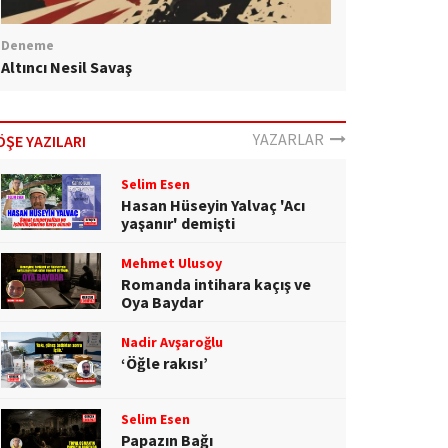
Deneme
Altıncı Nesil Savaş
YAZARLAR
ÖŞE YAZILARI
Selim Esen
Hasan Hüseyin Yalvaç 'Acı
yaşanır' demişti
Mehmet Ulusoy
Romanda intihara kaçış ve
Oya Baydar
Nadir Avşaroğlu
‘Öğle rakısı’
Selim Esen
Papazın Bağı