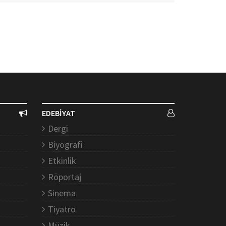
EDEBİYAT
Dergi
Biyografi
Etkinlik
Röportaj
Sinema
Tiyatro
Müzik