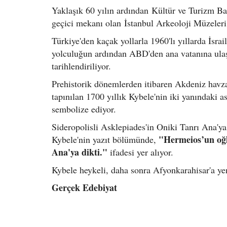
Yaklaşık 60 yılın ardından Kültür ve Turizm Bak
geçici mekanı olan İstanbul Arkeoloji Müzeleri'
Türkiye'den kaçak yollarla 1960'lı yıllarda İsrai
yolculuğun ardından ABD'den ana vatanına ulaş
tarihlendiriliyor.
Prehistorik dönemlerden itibaren Akdeniz havz
tapınılan 1700 yıllık Kybele'nin iki yanındaki a
sembolize ediyor.
Sideropolisli Asklepiades'in Oniki Tanrı Ana'ya
"Hermeios’un oğl
Kybele'nin yazıt bölümünde,
Ana'ya dikti."
ifadesi yer alıyor.
Kybele heykeli, daha sonra Afyonkarahisar'a ye
Gerçek Edebiyat