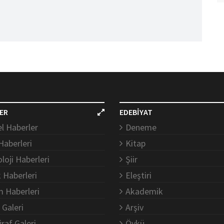
ER
EDEBİYAT
l Haberler
Deneme
Haberleri
Kitap
loji Haberleri
Şiir
k Haberleri
Eleştiri
m Haberleri
Akademik
 Galeri
Arşiv
raf Galeri
Öykü