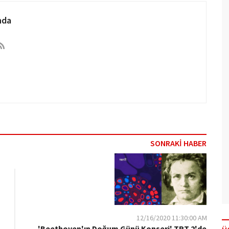
nda
SONRAKİ HABER
12/16/2020 11:30:00 AM
'Beethoven'ın Doğum Günü Konseri' TRT 2'de