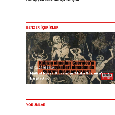
BENZER İÇERİKLER
03.08.2026 13:34
Madrid Müzesi Picasso'yu ‘Afrika Guernica’sı ile
karşılaştırdı
YORUMLAR