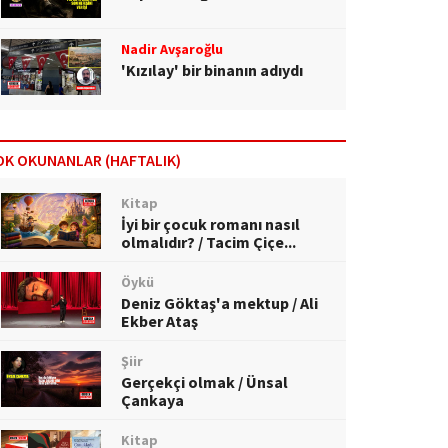
Nadir Avşaroğlu
'Kızılay' bir binanın adıydı
OK OKUNANLAR (HAFTALIK)
Kitap
İyi bir çocuk romanı nasıl
olmalıdır? / Tacim Çiçe...
Öykü
Deniz Göktaş'a mektup / Ali
Ekber Ataş
Şiir
Gerçekçi olmak / Ünsal
Çankaya
Kitap