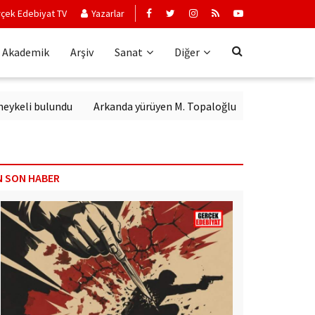
çek Edebiyat TV
Yazarlar
Akademik
Arşiv
Sanat
Diğer
 bulundu
Arkanda yürüyen M. Topaloğlu
N SON HABER