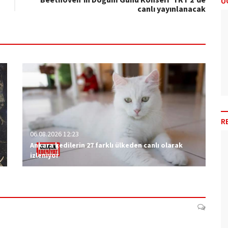
Ü
canlı yayınlanacak
R
06.08.2026 12:23
Ankara kedilerin 27 farklı ülkeden canlı olarak
izleniyor