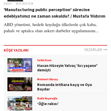
Eleştiri
26.07.2012 19:28
'Manufacturing public perception' sürecine
edebiyatımız ne zaman sokuldu? / Mustafa Yıldırım
ABD yönetimi, hedefe koyduğu ülkelerde çok kaba,
pahalı ve aptalca olan askeri darbeler uygulamasını...
YAZARLAR
KÖŞE YAZILARI
Selim Esen
Hasan Hüseyin Yalvaç 'Acı yaşanır'
demişti
Mehmet Ulusoy
Romanda intihara kaçış ve Oya
Baydar
Nadir Avşaroğlu
‘Öğle rakısı’