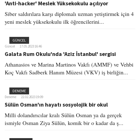
'Anti-hacker' Meslek Yüksekokulu açılıyor
Siber saldırılara karşı diplomalı uzman yetiştirmek için 4
yeni meslek yüksekokulu ilk öğrencilerini...
GÜNCEL
Güncel
17.05.2023 16:46
Galata Rum Okulu'nda 'Aziz İstanbul' sergisi
Athanasios ve Marina Martinos Vakfı (AMMF) ve Vehbi
Koç Vakfı Sadberk Hanım Müzesi (VKV) iş birliğin...
DENEME
Deneme
22.02.2023 19:09
Sülün Osman'ın hayatı sosyolojik bir okul
Milli dolandırıcılar kralı Sülün Osman ya da gerçek
ismiyle Osman Ziya Sülün, komik bir o kadar da ş...