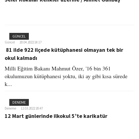
GÜNCEL
Güncel
20.04.2022 18:17
81 ilde 922 ilçede kütüphanesi olmayan tek bir
okul kalmadı
Milli Eğitim Bakanı Mahmut Özer, '16 bin 361
okulumuzun kütüphanesi yoktu, iki ay gibi kısa sürede
k...
DENEME
Deneme
12.03.2022 20:47
12 Mart günlerinde ilkokul 5’te karikatür