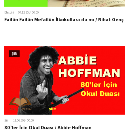
Eleştiri
07.12.2014 00:00
Failün Failün Mefailün İlkokullara da mı / Nihat Genç
ŞIIR
Şiir
11.06.2014 00:00
80’ler İçin Okul Duası / Abbie Hoffman