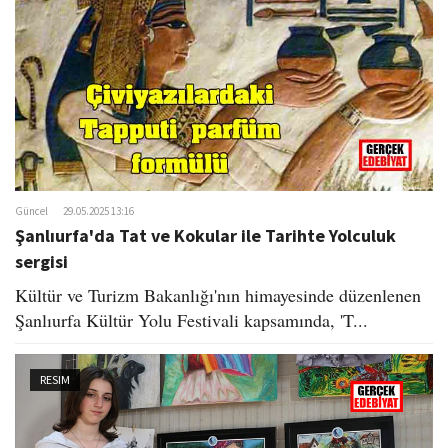
o
n
Güncel
29.05.2025 13:16
Şanlıurfa'da Tat ve Kokular ile Tarihte Yolculuk
sergisi
Kültür ve Turizm Bakanlığı'nın himayesinde düzenlenen
Şanlıurfa Kültür Yolu Festivali kapsamında, 'T...
RESIM