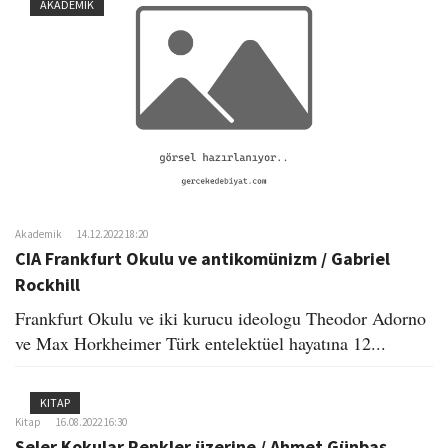
AKADEMIK
Akademik
14.12.2022 18:20
CIA Frankfurt Okulu ve antikomünizm / Gabriel
Rockhill
Frankfurt Okulu ve iki kurucu ideologu Theodor Adorno
ve Max Horkheimer Türk entelektüel hayatına 12...
KITAP
Kitap
16.08.2022 16:30
Seler Kokular Renkler üzerine / Ahmet Günbaş