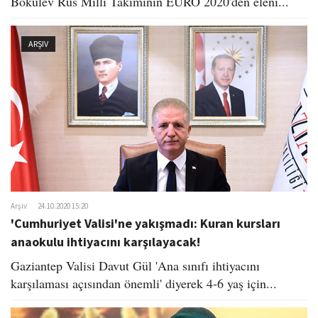
Bokulev Rus Milli Takımının EURO 2020'den eleni...
ARŞIV
Arşiv
24.10.2020 15:20
'Cumhuriyet Valisi'ne yakışmadı: Kuran kursları
anaokulu ihtiyacını karşılayacak!
Gaziantep Valisi Davut Gül 'Ana sınıfı ihtiyacını
karşılaması açısından önemli' diyerek 4-6 yaş için...