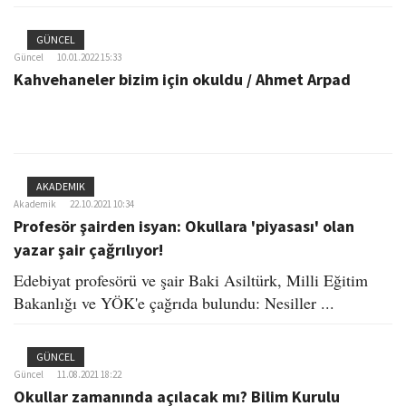
GÜNCEL
Güncel
10.01.2022 15:33
Kahvehaneler bizim için okuldu / Ahmet Arpad
AKADEMIK
Akademik
22.10.2021 10:34
Profesör şairden isyan: Okullara 'piyasası' olan
yazar şair çağrılıyor!
Edebiyat profesörü ve şair Baki Asiltürk, Milli Eğitim
Bakanlığı ve YÖK'e çağrıda bulundu: Nesiller ...
GÜNCEL
Güncel
11.08.2021 18:22
Okullar zamanında açılacak mı? Bilim Kurulu