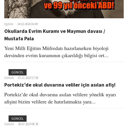
Eğitim
24.02.2024 16:49
Okullarda Evrim Kuramı ve Maymun davası /
Mustafa Pala
Yeni Milli Eğitim Müfredatı hazırlanırken biyoloji
dersinden evrim kuramının çıkarıldığı bilgisi ort...
GÜNCEL
Güncel
07.11.2023 17:58
Portekiz’de okul duvarına veliler için asılan afiş!
Portekiz’de okul duvarına asılan velilere yönelik uyarı
afişini bizim velilere de hatırlatmakta yara...
GÜNCEL
Güncel
30.07.2023 08:38