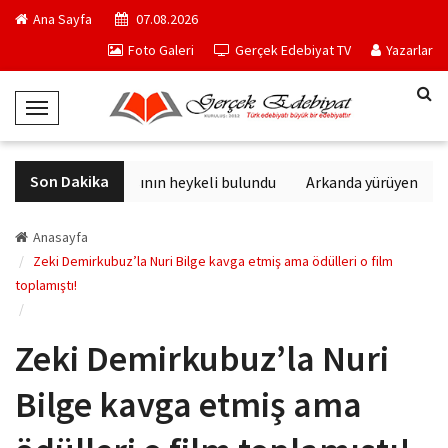
Ana Sayfa
07.08.2026
Foto Galeri
Gerçek Edebiyat TV
Yazarlar
T
o
g
Son Dakika
Sağlık tanrısının heykeli bulundu
Arkanda yürüyen M. To
g
l
e
Anasayfa
N
Zeki Demirkubuz’la Nuri Bilge kavga etmiş ama ödülleri o film
toplamıştı!
a
v
i
Zeki Demirkubuz’la Nuri
g
a
Bilge kavga etmiş ama
t
i