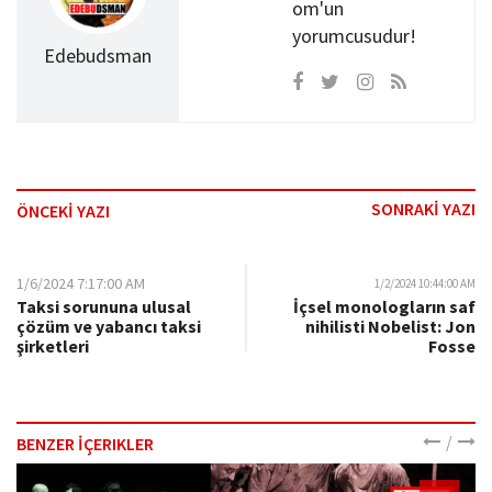
om'un
yorumcusudur!
Edebudsman
SONRAKİ YAZI
ÖNCEKİ YAZI
1/6/2024 7:17:00 AM
1/2/2024 10:44:00 AM
Taksi sorununa ulusal
İçsel monologların saf
çözüm ve yabancı taksi
nihilisti Nobelist: Jon
şirketleri
Fosse
/
BENZER İÇERIKLER