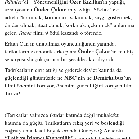
Özer Kızıltan
İklimler
’di. Yönetmenliğini
'ın yaptığı,
Önder Çakar
senaryosunu
’ın yazdığı "Sözlük"teki
adıyla “korumak, korunmak, sakınmak, saygı göstermek,
dindar olmak, itaat etmek, korkmak, çekinmek” anlamına
gelen
Takva
filmi 9 ödül kazandı o törende.
Erkan Can’ın unutulmaz oyunculuğunun yanında,
Önder Çakar
tarikatların ekonomik arka planı
’ın müthiş
senaryosuyla çok çarpıcı bir şekilde aktarılıyordu.
Tadrikatların cirit attığı ve giderek devlet katında da
NBC
Demirkubuz
güçlendiği günümüzde ne
’nin ne
’un
filmi önemini koruyor, önemini güncelliğini koruyan film
Takva!
(Tarikatlar yalnızca iktidar katında değil muhalefet
katında da güçlü. Tarikatların çıkış yeri ve beslendiği
coğrafya maalesef büyük oranda Güneydoğ Anadolu.
“Laik ve İslamcı Kürtçülük”
aynı ortak hedefe yönelik