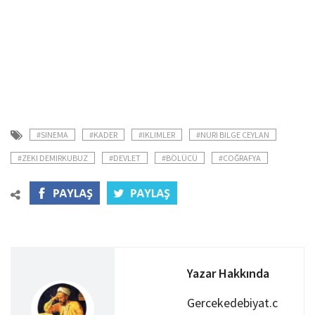
#SINEMA
#KADER
#IKLIMLER
#NURI BILGE CEYLAN
#ZEKI DEMIRKUBUZ
#DEVLET
#BÖLÜCÜ
#COĞRAFYA
Yazar Hakkında
Gercekedebiyat.c