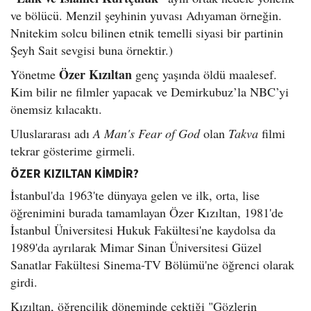
ve bölücü. Menzil şeyhinin yuvası Adıyaman örneğin.
Nnitekim solcu bilinen etnik temelli siyasi bir partinin
Şeyh Sait sevgisi buna örnektir.)
Özer Kızıltan
Yönetme
genç yaşında öldü maalesef.
Kim bilir ne filmler yapacak ve Demirkubuz’la NBC’yi
önemsiz kılacaktı.
Uluslararası adı
A Man's Fear of God
olan
Takva
filmi
tekrar gösterime girmeli.
ÖZER KIZILTAN KİMDİR?
İstanbul'da 1963'te dünyaya gelen ve ilk, orta, lise
öğrenimini burada tamamlayan Özer Kızıltan, 1981'de
İstanbul Üniversitesi Hukuk Fakültesi'ne kaydolsa da
1989'da ayrılarak Mimar Sinan Üniversitesi Güzel
Sanatlar Fakültesi Sinema-TV Bölümü'ne öğrenci olarak
girdi.
Kızıltan, öğrencilik döneminde çektiği "Gözlerin