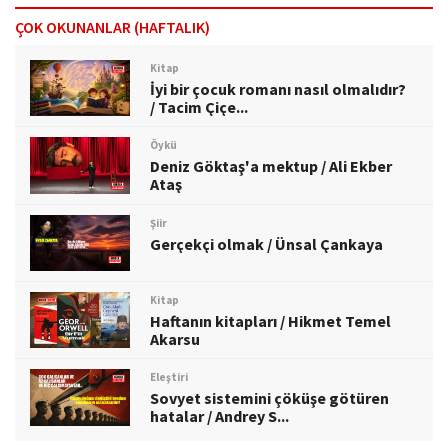
ÇOK OKUNANLAR (HAFTALIK)
Kitap
İyi bir çocuk romanı nasıl olmalıdır?
/ Tacim Çiçe...
Öykü
Deniz Göktaş'a mektup / Ali Ekber
Ataş
Şiir
Gerçekçi olmak / Ünsal Çankaya
Kitap
Haftanın kitapları / Hikmet Temel
Akarsu
Eleştiri
Sovyet sistemini çöküşe götüren
hatalar / Andrey S...