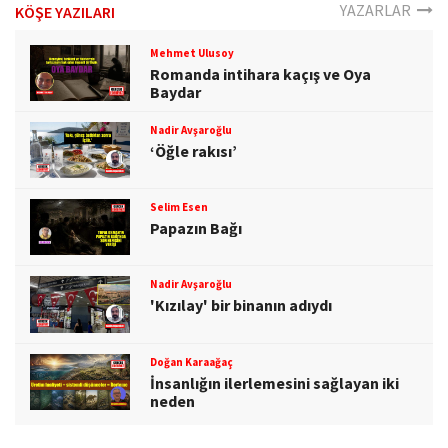
YAZARLAR
KÖŞE YAZILARI
Mehmet Ulusoy
Romanda intihara kaçış ve Oya
Baydar
Nadir Avşaroğlu
‘Öğle rakısı’
Selim Esen
Papazın Bağı
Nadir Avşaroğlu
'Kızılay' bir binanın adıydı
Doğan Karaağaç
İnsanlığın ilerlemesini sağlayan iki
neden