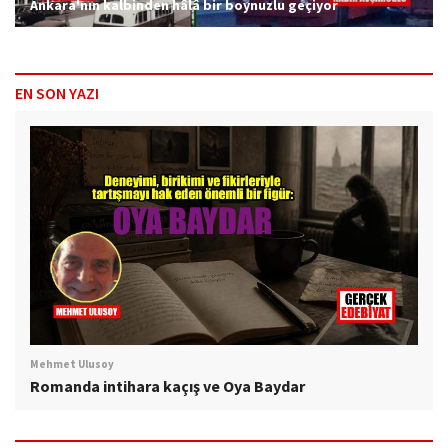
Ankara'nın kalbinden hâlâ bir boynuzlu geçiyor
EN SON YAZI
Mehmet Ulusoy
Romanda intihara kaçış ve Oya Baydar