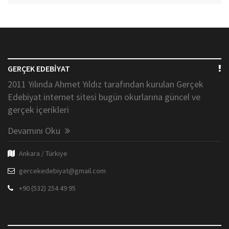
GERÇEK EDEBİYAT
2011 Yılında Ahmet Yıldız tarafından kurulan Gerçek
Edebiyat internet sitesi bugün okurlarına güncel ve
gerçek içerikleri
Devamını Oku
Ankara / Türkiye
gercekedebiyat@gmail.com
+90 (532) 254 49 95