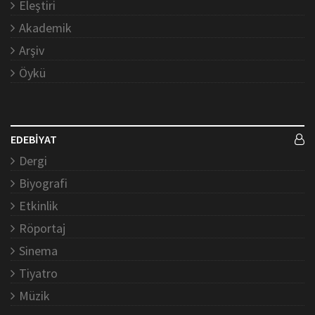
Eleştiri
Akademik
Arşiv
Öykü
EDEBİYAT
Dergi
Biyografi
Etkinlik
Röportaj
Sinema
Tiyatro
Müzik