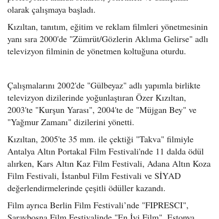
olarak çalışmaya başladı.
Kızıltan, tanıtım, eğitim ve reklam filmleri yönetmesinin
yanı sıra 2000'de "Zümrüt/Gözlerin Aklıma Gelirse" adlı
televizyon filminin de yönetmen koltuğuna oturdu.
Çalışmalarını 2002'de "Gülbeyaz" adlı yapımla birlikte
televizyon dizilerinde yoğunlaştıran Özer Kızıltan,
2003'te "Kurşun Yarası", 2004'te de "Müjgan Bey" ve
"Yağmur Zamanı" dizilerini yönetti.
Kızıltan, 2005'te 35 mm. ile çektiği "Takva" filmiyle
Antalya Altın Portakal Film Festivali'nde 11 dalda ödül
alırken, Kars Altın Kaz Film Festivali, Adana Altın Koza
Film Festivali, İstanbul Film Festivali ve SİYAD
değerlendirmelerinde çeşitli ödüller kazandı.
Film ayrıca Berlin Film Festivali’nde "FIPRESCI",
Saraybosna Film Festivalinde "En İyi Film", Estonya