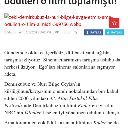
ödülleri o film toplamıştı!
o
n
gercekedebiyat.com
5300
Edebudsman
1/3/2024 5:36:00 PM
Gündemde oldukça içeriksiz, dili basit yani sığ bir
tartışma izliyoruz. Sinemacılarımızın tartışma üslubu da
herkesi üzüyor. Ego’ları sinema salonlarına sığmıyor
adeta.
Demirkubuz ve Nuri Bilge Ceylan’ın
küslüğünün/kavgasının önemli noktalarından biri kabul
edilen 2006 yılındaki
43. Altın Portakal Film
Festivali
’nde Demirkubuz’un filmi
Kader
en iyi film,
NBC’nin
İklimler
’i ise en iyi yönetmen ödülünü almıştı.
Ama törenin en çok ödül kazanan filmi ne
Kader
ne de