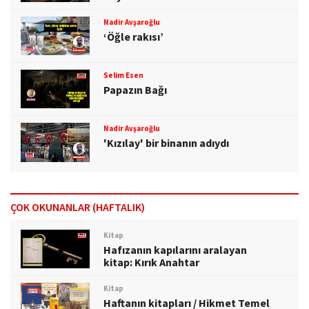
Nadir Avşaroğlu
‘Öğle rakısı’
Selim Esen
Papazın Bağı
Nadir Avşaroğlu
'Kızılay' bir binanın adıydı
ÇOK OKUNANLAR (HAFTALIK)
Kitap
Hafızanın kapılarını aralayan
kitap: Kırık Anahtar
Kitap
Haftanın kitapları / Hikmet Temel