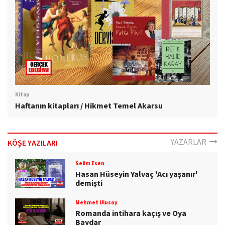
Kitap
Haftanın kitapları / Hikmet Temel Akarsu
YAZARLAR
KÖŞE YAZILARI
Selim Esen
Hasan Hüseyin Yalvaç 'Acı yaşanır'
demişti
Mehmet Ulusoy
Romanda intihara kaçış ve Oya
Baydar