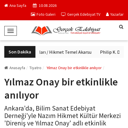
Ana Sayfa
10.08.2026
Foto Galeri
Gerçek Edebiyat TV
Yazarlar
T
o
g
Son Dakika
Haftanın kitapları / Hikmet Temel Akarsu
Philip K. Dick'in
g
l
e
Anasayfa
Tiyatro
Yılmaz Onay bir etkinlikle anılıyor
N
Yılmaz Onay bir etkinlikle
a
v
anılıyor
i
g
Ankara'da, Bilim Sanat Edebiyat
a
Derneği'yle Nazım Hikmet Kültür Merkezi
t
'Direniş ve Yılmaz Onay' adlı etkinlik
i