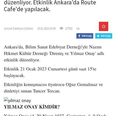
düzenliyor. Etkinlik Ankara'da Route
o
Cafe'de yapılacak.
n
gercekedebiyat.com
2762
Gerçek Edebiyat (Editör)
19.01.2023 10:58
Ankara'da, Bilim Sanat Edebiyat Derneği'yle Nazım
Hikmet Kültür Derneği 'Direniş ve Yılmaz Onay' adlı
etkinlik düzenliyor.
Etkinlik 21 Ocak 2023 Cumartesi günü saat 15'te
başlayacak.
Etkinliğin konuşmacısı tiyatrocu Oğuz Gemalmaz ve
dinletiyi sunan Tuncer Tercan.
YILMAZ ONAY KİMDİR?
Yılmaz Onay (d. 20 Nisan 1937, Gaziantep, ö. 9 Ocak