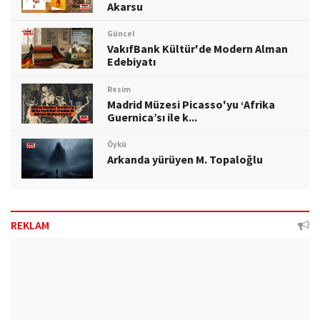
Akarsu
Güncel
VakıfBank Kültür'de Modern Alman
Edebiyatı
Resim
Madrid Müzesi Picasso'yu ‘Afrika
Guernica’sı ile k...
Öykü
Arkanda yürüyen M. Topaloğlu
REKLAM