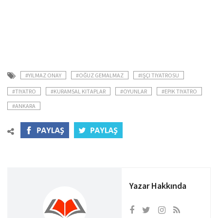
#YILMAZ ONAY
#OĞUZ GEMALMAZ
#IŞÇI TIYATROSU
#TIYATRO
#KURAMSAL KITAPLAR
#OYUNLAR
#EPIK TIYATRO
#ANKARA
Yazar Hakkında