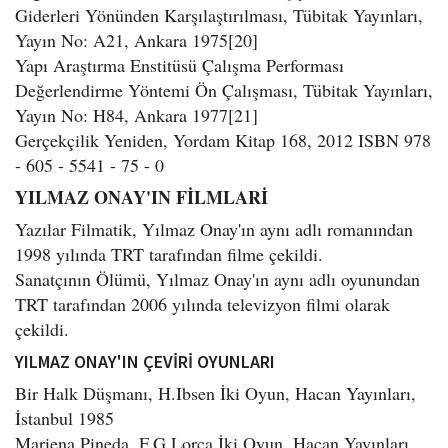
Giderleri Yönünden Karşılaştırılması, Tübitak Yayınları,
Yayın No: A21, Ankara 1975[20]
Yapı Araştırma Enstitüsü Çalışma Performası
Değerlendirme Yöntemi Ön Çalışması, Tübitak Yayınları,
Yayın No: H84, Ankara 1977[21]
Gerçekçilik Yeniden, Yordam Kitap 168, 2012 ISBN 978
- 605 - 5541 - 75 - 0
YILMAZ ONAY'IN FİLMLARİ
Yazılar Filmatik, Yılmaz Onay'ın aynı adlı romanından
1998 yılında TRT tarafından filme çekildi.
Sanatçının Ölümü, Yılmaz Onay'ın aynı adlı oyunundan
TRT tarafından 2006 yılında televizyon filmi olarak
çekildi.
YILMAZ ONAY'IN ÇEVİRİ OYUNLARI
Bir Halk Düşmanı, H.Ibsen İki Oyun, Hacan Yayınları,
İstanbul 1985
Mariena Pineda, F.G.Lorca İki Oyun, Hacan Yayınları,