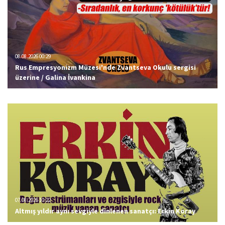
08.08.2026 00:29
Rus Empresyonizm Müzesi'nde Zvantseva Okulu sergisi
üzerine / Galina İvankina
07.08.2026 10:22
Altmış yıldır aynı sevgiyle dinlenen sanatçı: Erkin Koray