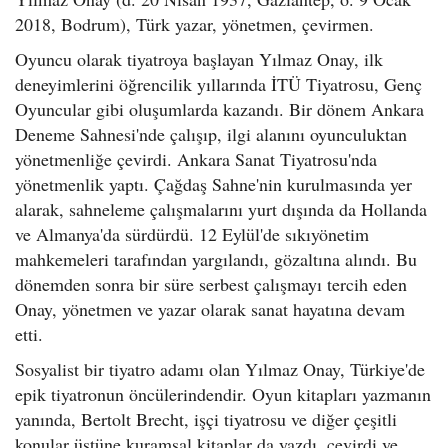
2018, Bodrum), Türk yazar, yönetmen, çevirmen.
Oyuncu olarak tiyatroya başlayan Yılmaz Onay, ilk
deneyimlerini öğrencilik yıllarında İTÜ Tiyatrosu, Genç
Oyuncular gibi oluşumlarda kazandı. Bir dönem Ankara
Deneme Sahnesi'nde çalışıp, ilgi alanını oyunculuktan
yönetmenliğe çevirdi. Ankara Sanat Tiyatrosu'nda
yönetmenlik yaptı. Çağdaş Sahne'nin kurulmasında yer
alarak, sahneleme çalışmalarını yurt dışında da Hollanda
ve Almanya'da sürdürdü. 12 Eylül'de sıkıyönetim
mahkemeleri tarafından yargılandı, gözaltına alındı. Bu
dönemden sonra bir süre serbest çalışmayı tercih eden
Onay, yönetmen ve yazar olarak sanat hayatına devam
etti.
Sosyalist bir tiyatro adamı olan Yılmaz Onay, Türkiye'de
epik tiyatronun öncülerindendir. Oyun kitapları yazmanın
yanında, Bertolt Brecht, işçi tiyatrosu ve diğer çeşitli
konular üstüne kuramsal kitaplar da yazdı, çevirdi ve