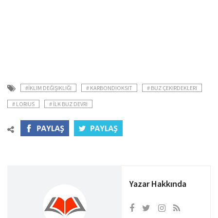
#İKLIM DEĞIŞIKLIĞI
# KARBONDIOKSIT
# BUZ ÇEKIRDEKLERI
# LORIUS
# İLK BUZ DEVRI
Yazar Hakkında