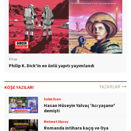
Kitap
Philip K. Dick'in en ünlü yapıtı yayımlandı
YAZARLAR
KÖŞE YAZILARI
Selim Esen
Hasan Hüseyin Yalvaç 'Acı yaşanır'
demişti
Mehmet Ulusoy
Romanda intihara kaçış ve Oya