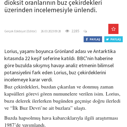
dioksit oranlarının buz çekirdekleri
o
üzerinden incelemesiyle ünlendi.
n
gercekedebiyat.com
2285
Gerçek Edebiyat (Editör)
26.03.2023 09:28
Lorius, yaşamı boyunca Grönland adası ve Antarktika
kıtasında 22 keşif seferine katıldı. BBC’nin haberine
göre buzulda sıkışmış havayı analiz etmenin bilimsel
potansiyelini fark eden Lorius, buz çekirdeklerini
incelemeye karar verdi.
Buz çekirdekleri, buzdan çıkarılan ve donmuş zaman
kapsülleri görevi gören numunelere verilen isim. Lorius,
buzu delerek ilerlerken bugünden geçmişe doğru ilerledi
ve “İlk Buz Devri’ne ait buzlara” ulaştı.
Buzda hapsolmuş hava kabarcıklarıyla ilgili araştırması
1987’de yayımlandı.