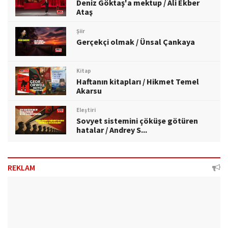
Deniz Göktaş'a mektup / Ali Ekber
Ataş
Şiir
Gerçekçi olmak / Ünsal Çankaya
Kitap
Haftanın kitapları / Hikmet Temel
Akarsu
Eleştiri
Sovyet sistemini çöküşe götüren
hatalar / Andrey S...
REKLAM