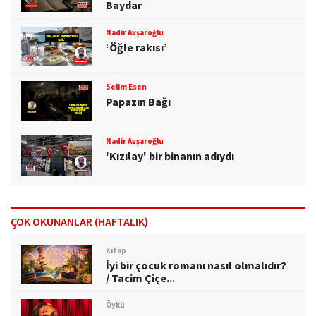
Baydar
Nadir Avşaroğlu
‘Öğle rakısı’
Selim Esen
Papazın Bağı
Nadir Avşaroğlu
'Kızılay' bir binanın adıydı
ÇOK OKUNANLAR (HAFTALIK)
Kitap
İyi bir çocuk romanı nasıl olmalıdır?
/ Tacim Çiçe...
Öykü