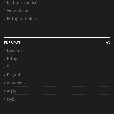
Eğitim Haberleri
Video Galeri
Fotoğraf Galeri
EDEBİYAT
Deneme
Kitap
Şiir
Eleştiri
Akademik
Arşiv
Öykü