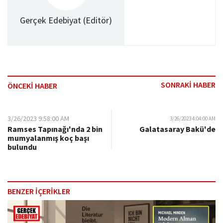
Gerçek Edebiyat (Editör)
SONRAKİ HABER
ÖNCEKİ HABER
3/26/2023 9:58:00 AM
3/26/2023 4:04:00 AM
Ramses Tapınağı'nda 2 bin
Galatasaray Bakü'de
mumyalanmış koç başı
bulundu
BENZER İÇERİKLER