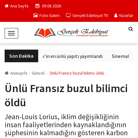
Ana Sayfa
09.08.2026
Foto Galeri
Gerçek Edebiyat TV
Yazarlar
T
o
g
Son Dakika
Philip K. Dick'in en ünlü yapıtı yayımlandı
Sinemalarda b
g
l
e
Anasayfa
Güncel
Ünlü Fransız buzul bilimci öldü
N
Ünlü Fransız buzul bilimci
a
v
öldü
i
g
Jean-Louis Lorius, iklim değişikliğinin
a
insan faaliyetlerinden kaynaklandığının
t
şüphesinin kalmadığını gösteren karbon
i