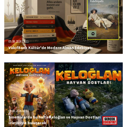
05.08.2026 12:11
VakıfBank Kültür'de Modern Alman Edebiyatı
08.08.2026 02:12
Sinemalarda bu hafta Keloğlan ve Hayvan Dostları
izleyiciyle buluşacak