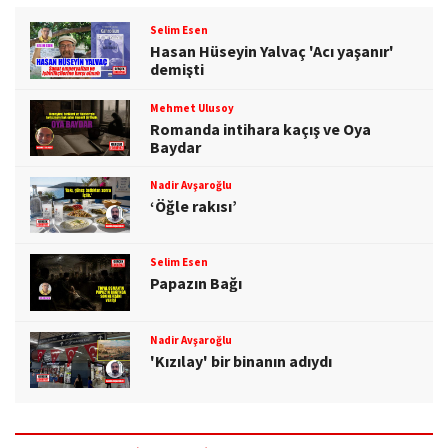
Selim Esen
Hasan Hüseyin Yalvaç 'Acı yaşanır'
demişti
Mehmet Ulusoy
Romanda intihara kaçış ve Oya
Baydar
Nadir Avşaroğlu
‘Öğle rakısı’
Selim Esen
Papazın Bağı
Nadir Avşaroğlu
'Kızılay' bir binanın adıydı