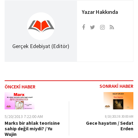
Yazar Hakkında
Gerçek Edebiyat (Editör)
SONRAKİ HABER
ÖNCEKİ HABER
5/20/2013 7:22:00 AM
8/18/2013 8:30:00 AM
Marks bir ahlak teorisine
Gece hayatım / Sedat
sahip değil miydi? / Yu
Erden
Wujin