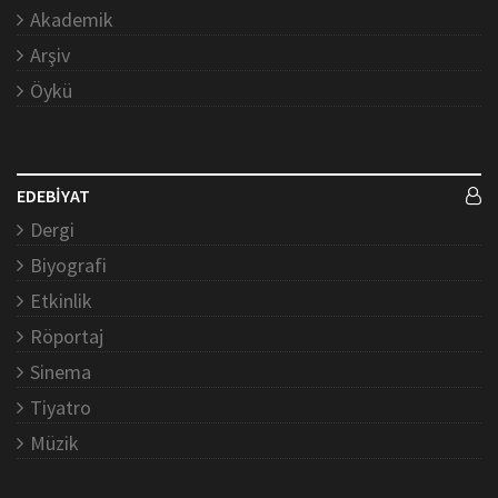
Akademik
Arşiv
Öykü
EDEBİYAT
Dergi
Biyografi
Etkinlik
Röportaj
Sinema
Tiyatro
Müzik