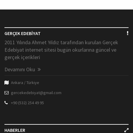
GERÇEK EDEBİYAT
2011 Yılında Ahmet Yıldız tarafından kurulan Gerçek
Edebiyat internet sitesi bugün okurlarına güncel ve
gerçek içerikleri
Devamını Oku
Ankara / Türkiye
gercekedebiyat@gmail.com
+90 (532) 254 49 95
HABERLER