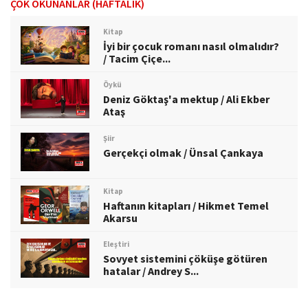
ÇOK OKUNANLAR (HAFTALIK)
Kitap
İyi bir çocuk romanı nasıl olmalıdır?
/ Tacim Çiçe...
Öykü
Deniz Göktaş'a mektup / Ali Ekber
Ataş
Şiir
Gerçekçi olmak / Ünsal Çankaya
Kitap
Haftanın kitapları / Hikmet Temel
Akarsu
Eleştiri
Sovyet sistemini çöküşe götüren
hatalar / Andrey S...