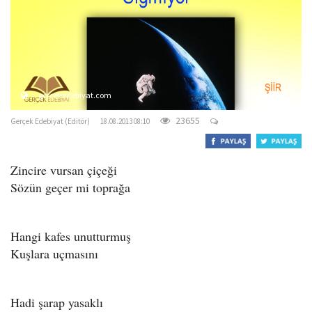
o
n
gercekedebiyat.com
23655
Gerçek Edebiyat (Editör)
18.08.2013 08:10
Zincire vursan çiçeği
Sözün geçer mi toprağa
Hangi kafes unutturmuş
Kuşlara uçmasını
Hadi şarap yasaklı