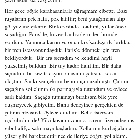
Her gece böyle karabasanlarla uğraşmam elbette. Bazı
rüyalarım pek hafif, pek latiftir; beni yatağımdan alıp
gökyüzüne çıkarır. Bir keresinde kendimi, yıllar önce
yaşadığım Paris’de, kuzey banliyölerinden birinde
gördüm. Yanımda karım ve onun kız kardeşi ile birlikte
bir tren istasyonundaydık. Paris’e dönmek için tren
bekliyorduk. Bir ara sıçradım ve kendimi hayli
yükselmiş buldum. Bir tüy kadar hafiftim. Bir daha
sıçradım, bu kez istasyon binasının çatısına kadar
ulaştım. Sanki yer çekimi benim için azalmıştı. Çatının
saçağına sol elimin iki parmağıyla tutundum ve öylece
asılı kaldım. Saçağa tutunmayı bıraksam bile yere
düşmeyecek gibiydim. Bunu deneyince gerçekten de
çatının hizasında öylece durdum. Belki istersem
uçabilirdim de! Yüzükoyun uzanınca suyun üzerindeymiş
gibi hafifçe salınmaya başladım. Kollarımı kurbağalama
yüzer gibi hareket ettirince de ileriye doğru yol aldım.