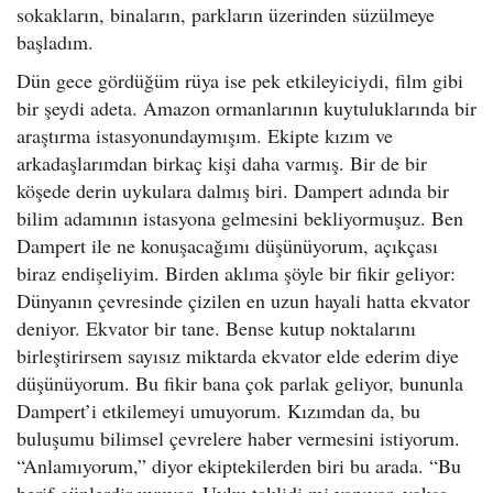
sokakların, binaların, parkların üzerinden süzülmeye
başladım.
Dün gece gördüğüm rüya ise pek etkileyiciydi, film gibi
bir şeydi adeta. Amazon ormanlarının kuytuluklarında bir
araştırma istasyonundaymışım. Ekipte kızım ve
arkadaşlarımdan birkaç kişi daha varmış. Bir de bir
köşede derin uykulara dalmış biri. Dampert adında bir
bilim adamının istasyona gelmesini bekliyormuşuz. Ben
Dampert ile ne konuşacağımı düşünüyorum, açıkçası
biraz endişeliyim. Birden aklıma şöyle bir fikir geliyor:
Dünyanın çevresinde çizilen en uzun hayali hatta ekvator
deniyor. Ekvator bir tane. Bense kutup noktalarını
birleştirirsem sayısız miktarda ekvator elde ederim diye
düşünüyorum. Bu fikir bana çok parlak geliyor, bununla
Dampert’i etkilemeyi umuyorum. Kızımdan da, bu
buluşumu bilimsel çevrelere haber vermesini istiyorum.
“Anlamıyorum,” diyor ekiptekilerden biri bu arada. “Bu
herif günlerdir uyuyor. Uyku taklidi mi yapıyor, yoksa