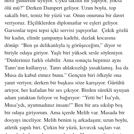
ölü mü?” Derken Dampert geliyor. Uzun boylu, top
sakallı biri, temiz bir yüzü var. Onun onuruna bir davet
veriyoruz. Elçiliklerden diplomatlar ve eşleri geliyor.
Garsonlar tepsi tepsi içki servisi yapıyorlar. Çekik gözlü
bir kadın, elinde şampanya kadehi, dazlak kocasına
dönüp: “Ben şu delikanlıyla iş görüşeceğim,” diyor ve
biriyle odaya giriyor. Yaşlı biri yüksek sesle söyleniyor.
“Dinlerimiz farklı olabilir. Ama sonuçta hepimiz aynı
Tanrı’nın kullarıyız. Tanrı ahlaksızlığı yasaklamış. İsa da
Musa da kabul etmez bunu.” Gençten biri öfkeyle ona
yanıt veriyor, derken bir başkası söze karışıyor. Gürültü
artıyor, her kafadan bir ses çıkıyor. Birden sürekli uyuyan
adam yataktan fırlıyor ve bağırıyor: “Yetti be! İsa’ydı,
Musa’ydı, uyutmadınız insanı!” Ben bir ara sıkılıp boş
bir odaya giriyorum. Ama içerde Melih var. Masada bir
dosyayı inceliyor. Melih benim iş arkadaşım; uzun boylu,
atletik yapılı biri. Çirkin bir yüzü, kıvırcık saçları var.