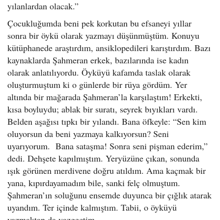
yılanlardan olacak.”
Çocukluğumda beni pek korkutan bu efsaneyi yıllar
sonra bir öykü olarak yazmayı düşünmüştüm. Konuyu
kütüphanede araştırdım, ansiklopedileri karıştırdım. Bazı
kaynaklarda Şahmeran erkek, bazılarında ise kadın
olarak anlatılıyordu. Öyküyü kafamda taslak olarak
oluşturmuştum ki o günlerde bir rüya gördüm. Yer
altında bir mağarada Şahmeran’la karşılaştım! Erkekti,
kısa boyluydu; ablak bir suratı, seyrek bıyıkları vardı.
Belden aşağısı tıpkı bir yılandı. Bana öfkeyle: “Sen kim
oluyorsun da beni yazmaya kalkıyorsun? Seni
uyarıyorum. Bana sataşma! Sonra seni pişman ederim,”
dedi. Dehşete kapılmıştım. Yeryüzüne çıkan, sonunda
ışık görünen merdivene doğru atıldım. Ama kaçmak bir
yana, kıpırdayamadım bile, sanki felç olmuştum.
Şahmeran’ın soluğunu ensemde duyunca bir çığlık atarak
uyandım. Ter içinde kalmıştım. Tabii, o öyküyü
yazmaktan da vazgeçtim.