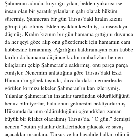
Şahmeran adında, kuyruğu yılan, belden yukarısı ise
insan olan bir yaratık yılanların şahı olarak hüküm
sürermiş. Şahmeran bir gün Tarsus’daki kralın kızını
görüp âşık olmuş. Elden ayaktan kesilmiş, karasevdaya
düşmüş. Kralın kızının bir gün hamama gittiğini duyunca
da her şeyi göze alıp onu gözetlemek için hamamın cam
kubbesine tırmanmış. Ağırlığını kaldıramayan cam kubbe
kırılıp da hamama düşünce kralın muhafızları hemen
kılıçlarını çekip Şahmeran’a saldırmış, onu parça parça
etmişler. Nenemim anlattığına göre Tarsus’daki Eski
Hamam’ın göbek taşında, duvarlardaki mermerlerde
görülen kırmızı lekeler Şahmeran’ın kan izleriymiş.
Yılanlar Şahmeran’ın insanlar tarafından öldürüldüğünü
henüz bilmiyorlar, hala onun gelmesini bekliyorlarmış.
Hükümdarlarının öldürüldüğünü öğrendikleri zaman
büyük bir felaket olacakmış Tarsus’da. “O gün,” demişti
nenem “bütün yılanlar deliklerinden çıkacak ve savaş
açacaklar insanlara. Tarsus ve bu havalide halkın ölümü