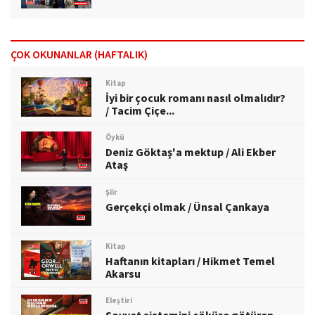
ÇOK OKUNANLAR (HAFTALIK)
Kitap
İyi bir çocuk romanı nasıl olmalıdır?
/ Tacim Çiçe...
Öykü
Deniz Göktaş'a mektup / Ali Ekber
Ataş
Şiir
Gerçekçi olmak / Ünsal Çankaya
Kitap
Haftanın kitapları / Hikmet Temel
Akarsu
Eleştiri