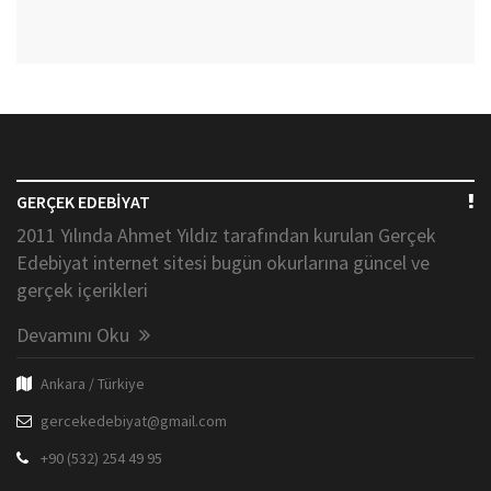
GERÇEK EDEBİYAT
2011 Yılında Ahmet Yıldız tarafından kurulan Gerçek
Edebiyat internet sitesi bugün okurlarına güncel ve
gerçek içerikleri
Devamını Oku
Ankara / Türkiye
gercekedebiyat@gmail.com
+90 (532) 254 49 95