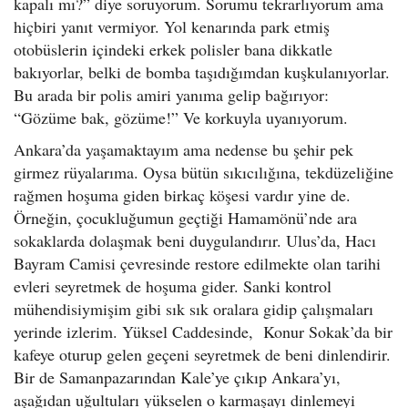
kapalı mı?” diye soruyorum. Sorumu tekrarlıyorum ama
hiçbiri yanıt vermiyor. Yol kenarında park etmiş
otobüslerin içindeki erkek polisler bana dikkatle
bakıyorlar, belki de bomba taşıdığımdan kuşkulanıyorlar.
Bu arada bir polis amiri yanıma gelip bağırıyor:
“Gözüme bak, gözüme!” Ve korkuyla uyanıyorum.
Ankara’da yaşamaktayım ama nedense bu şehir pek
girmez rüyalarıma. Oysa bütün sıkıcılığına, tekdüzeliğine
rağmen hoşuma giden birkaç köşesi vardır yine de.
Örneğin, çocukluğumun geçtiği Hamamönü’nde ara
sokaklarda dolaşmak beni duygulandırır. Ulus’da, Hacı
Bayram Camisi çevresinde restore edilmekte olan tarihi
evleri seyretmek de hoşuma gider. Sanki kontrol
mühendisiymişim gibi sık sık oralara gidip çalışmaları
yerinde izlerim. Yüksel Caddesinde, Konur Sokak’da bir
kafeye oturup gelen geçeni seyretmek de beni dinlendirir.
Bir de Samanpazarından Kale’ye çıkıp Ankara’yı,
aşağıdan uğultuları yükselen o karmaşayı dinlemeyi