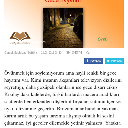
o
n
gercekedebiyat.com
34974
Gerçek Edebiyat (Editör)
18.08.2013 08:30
Övünmek için söylemiyorum ama hayli renkli bir gece
hayatım var. Kimi insanın akşamları televizyon dizilerini
seyrettiği, daha gözüpek olanların ise gece dışarı çıkıp
Kızılay’daki kafelerde, türkü barlarda macera aradıkları
saatlerde ben erkenden dişlerimi fırçalar, sütümü içer ve
uyku düzenime geçerim. Bir zamanlar bundan yakınan
karım artık bu yaşam tarzıma alışmış olmalı ki sesini
çıkarmaz, iyi geceler dilemekle yetinir yalnızca. Yatakta