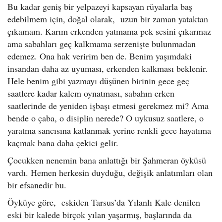
Bu kadar geniş bir yelpazeyi kapsayan rüyalarla baş
edebilmem için, doğal olarak, uzun bir zaman yataktan
çıkamam. Karım erkenden yatmama pek sesini çıkarmaz
ama sabahları geç kalkmama serzenişte bulunmadan
edemez. Ona hak veririm ben de. Benim yaşımdaki
insandan daha az uyuması, erkenden kalkması beklenir.
Hele benim gibi yazmayı düşünen birinin gece geç
saatlere kadar kalem oynatması, sabahın erken
saatlerinde de yeniden işbaşı etmesi gerekmez mi? Ama
bende o çaba, o disiplin nerede? O uykusuz saatlere, o
yaratma sancısına katlanmak yerine renkli gece hayatıma
kaçmak bana daha çekici gelir.
Çocukken nenemin bana anlattığı bir Şahmeran öyküsü
vardı. Hemen herkesin duyduğu, değişik anlatımları olan
bir efsanedir bu.
Öyküye göre, eskiden Tarsus’da Yılanlı Kale denilen
eski bir kalede birçok yılan yaşarmış, başlarında da