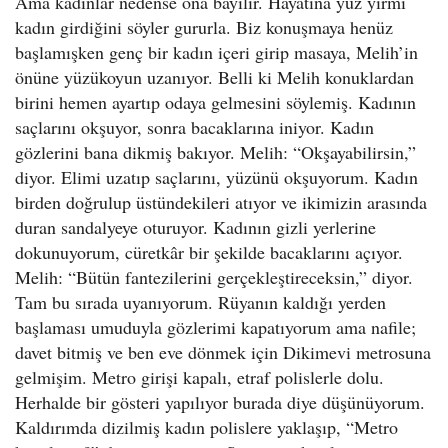
Ama kadınlar nedense ona bayılır. Hayatına yüz yirmi
kadın girdiğini söyler gururla. Biz konuşmaya henüz
başlamışken genç bir kadın içeri girip masaya, Melih’in
önüne yüzükoyun uzanıyor. Belli ki Melih konuklardan
birini hemen ayartıp odaya gelmesini söylemiş. Kadının
saçlarını okşuyor, sonra bacaklarına iniyor. Kadın
gözlerini bana dikmiş bakıyor. Melih: “Okşayabilirsin,”
diyor. Elimi uzatıp saçlarını, yüzünü okşuyorum. Kadın
birden doğrulup üstündekileri atıyor ve ikimizin arasında
duran sandalyeye oturuyor. Kadının gizli yerlerine
dokunuyorum, cüretkâr bir şekilde bacaklarını açıyor.
Melih: “Bütün fantezilerini gerçekleştireceksin,” diyor.
Tam bu sırada uyanıyorum. Rüyanın kaldığı yerden
başlaması umuduyla gözlerimi kapatıyorum ama nafile;
davet bitmiş ve ben eve dönmek için Dikimevi metrosuna
gelmişim. Metro girişi kapalı, etraf polislerle dolu.
Herhalde bir gösteri yapılıyor burada diye düşünüyorum.
Kaldırımda dizilmiş kadın polislere yaklaşıp, “Metro