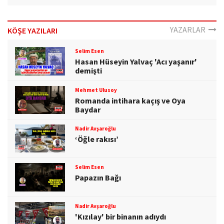
YAZARLAR
KÖŞE YAZILARI
Selim Esen
Hasan Hüseyin Yalvaç 'Acı yaşanır'
demişti
Mehmet Ulusoy
Romanda intihara kaçış ve Oya
Baydar
Nadir Avşaroğlu
‘Öğle rakısı’
Selim Esen
Papazın Bağı
Nadir Avşaroğlu
'Kızılay' bir binanın adıydı