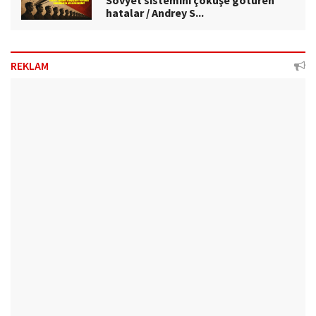
Sovyet sistemini çöküşe götüren
hatalar / Andrey S...
REKLAM