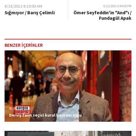
8/18/2013 8:10:00 AM
8/12/2015 2:44:00 PM
Sığmıyor / Barış Çelimli
Ömer Seyfeddin'in "And"ı /
Fundagül Apak
BENZER İÇERİKLER
06.08.2026 23:51
Derviş Zaim seçici kurul başkanı oldu