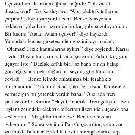
Uçuyordum! Karım aşağıdan bağırdı: “Dikkat et,
düşeceksin!” Kız kardeşi ise: “Abi, elektrik tellerine
çarpma!” diye uyarıyordu beni. Bense istasyonda
bekleyen yolcuların üzerinde bir kuş gibi süzülüyordum.
Bir kadın: “Aaaa! Adam uçuyor!” diye haykırdı.
Yanındaki kocası gazetesinden gözünü ayırmadan:
“Olamaz! Fizik kanunlarına aykırı,” diye söylendi. Karısı
kızdı: “Başını kaldırıp baksana, şekerim! Adam kuş gibi
uçuyor işte.” Dazlak kafalı biri ise bana bir an bakıp
gördüğü sanki pek olağan bir şeymiş gibi kafasını
çevirdi. Bense içimde anlatılmaz bir ferahlıkla
mırıldandım. “Allahım! Sana şükürler olsun. Kimselere
vermediğin bir yetenek verdin bana.” O sırada tren
yaklaşıyordu. Karım: “Haydi, in artık. Tren geliyor.” Ben
raylar üzerindeki elektrik tellerinin üzerinden uçarak ona
seslendim. “Siz gidin trenle eve. Ben arkanızdan
geliyorum.” Sonra yönümü Paris’e çevirdim; evimizin
yakınında bulunan Eiffel Kulesini nirengi olarak alıp