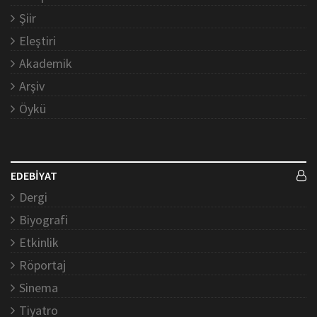
Şiir
Eleştiri
Akademik
Arşiv
Öykü
EDEBİYAT
Dergi
Biyografi
Etkinlik
Röportaj
Sinema
Tiyatro