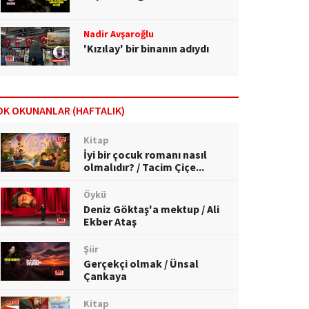
Nadir Avşaroğlu
'Kızılay' bir binanın adıydı
OK OKUNANLAR (HAFTALIK)
Kitap
İyi bir çocuk romanı nasıl
olmalıdır? / Tacim Çiçe...
Öykü
Deniz Göktaş'a mektup / Ali
Ekber Ataş
Şiir
Gerçekçi olmak / Ünsal
Çankaya
Kitap