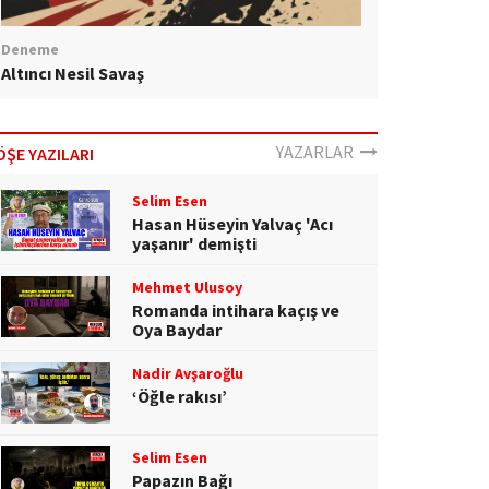
Deneme
Altıncı Nesil Savaş
YAZARLAR
ÖŞE YAZILARI
Selim Esen
Hasan Hüseyin Yalvaç 'Acı
yaşanır' demişti
Mehmet Ulusoy
Romanda intihara kaçış ve
Oya Baydar
Nadir Avşaroğlu
‘Öğle rakısı’
Selim Esen
Papazın Bağı