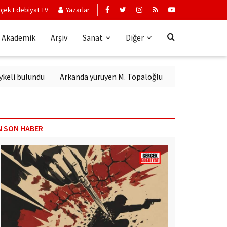
çek Edebiyat TV
Yazarlar
Akademik
Arşiv
Sanat
Diğer
bulundu
Arkanda yürüyen M. Topaloğlu
N SON HABER