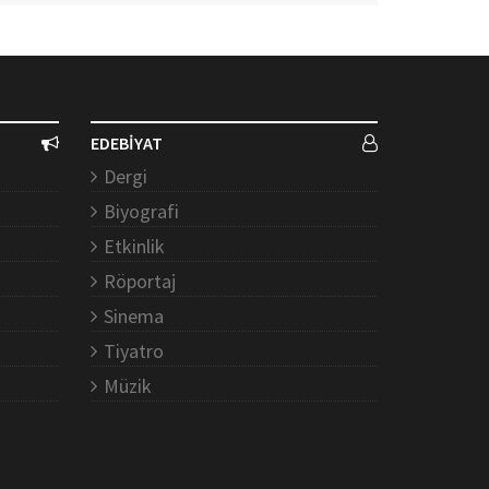
EDEBİYAT
Dergi
Biyografi
Etkinlik
Röportaj
Sinema
Tiyatro
Müzik