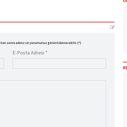
Ü
ıktan sonra adınız ve yorumunuz görüntülenecektir. (*)
E-Posta Adresi *
R