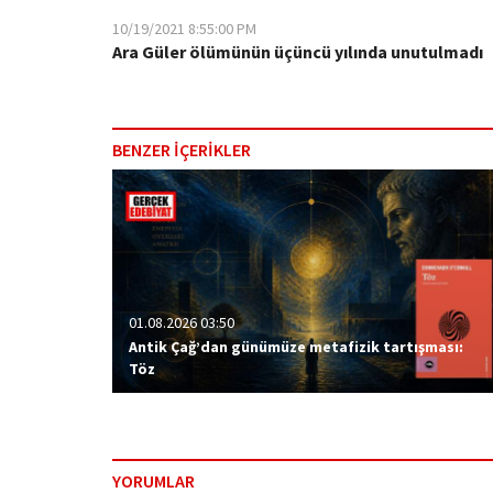
10/19/2021 8:55:00 PM
Ara Güler ölümünün üçüncü yılında unutulmadı
BENZER İÇERİKLER
01.08.2026 03:50
Antik Çağ’dan günümüze metafizik tartışması:
Töz
YORUMLAR