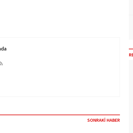
nda
R
SONRAKİ HABER