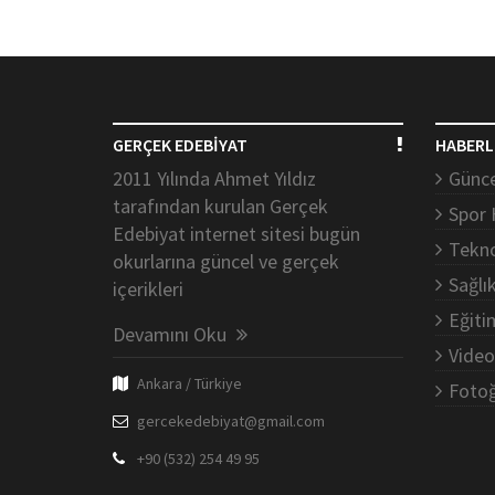
GERÇEK EDEBİYAT
HABERL
2011 Yılında Ahmet Yıldız
Günce
tarafından kurulan Gerçek
Spor 
Edebiyat internet sitesi bugün
Tekno
okurlarına güncel ve gerçek
Sağlı
içerikleri
Eğiti
Devamını Oku
Video
Ankara / Türkiye
Fotoğ
gercekedebiyat@gmail.com
+90 (532) 254 49 95