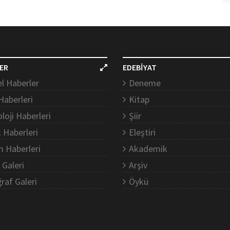
ER
EDEBİYAT
l Haberler
Deneme
Haberleri
Kitap
loji Haberleri
Şiir
k Haberleri
Eleştiri
m Haberleri
Akademik
 Galeri
Arşiv
raf Galeri
Öykü