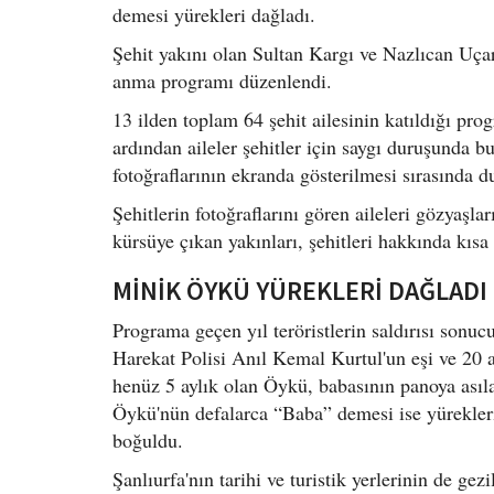
demesi yürekleri dağladı.
Şehit yakını olan Sultan Kargı ve Nazlıcan Uçar
anma programı düzenlendi.
13 ilden toplam 64 şehit ailesinin katıldığı pr
ardından aileler şehitler için saygı duruşunda bu
fotoğraflarının ekranda gösterilmesi sırasında d
Şehitlerin fotoğraflarını gören aileleri gözyaşla
kürsüye çıkan yakınları, şehitleri hakkında kısa 
MİNİK ÖYKÜ YÜREKLERİ DAĞLADI
Programa geçen yıl teröristlerin saldırısı sonucu
Harekat Polisi Anıl Kemal Kurtul'un eşi ve 20 a
henüz 5 aylık olan Öykü, babasının panoya asıl
Öykü'nün defalarca “Baba” demesi ise yürekleri
boğuldu.
Şanlıurfa'nın tarihi ve turistik yerlerinin de g