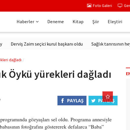
Foto Galeri
Ger
Haberler
Deneme
Kitap
Şiir
Eleştiri
Derviş Zaim seçici kurul başkanı oldu
Sağlık tanrısının heykeli 
kleri dağladı
ük Öykü yürekleri dağladı
E
a programında gözyaşları sel oldu. Programa annesiyle
n babasının fotoğrafını göstererek defalarca “Baba”