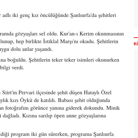
 adlı iki genç kız öncülüğünde Şanlıurfa'da şehitleri
ogramda gözyaşları sel oldu. Kur'an-ı Kerim okunmasının
lunup, hep birlikte İstiklal Marşı'nı okudu. Şehitlerin
K
uygu dolu anlar yaşandı.
rına boğuldu. Şehitlerin teker teker isimleri okunurken
bilgi verdi.
 Siirt'in Pervari ilçesinde şehit düşen Hataylı Özel
ylık kızı Öykü de katıldı. Babası şehit olduğunda
an fotoğrafını görünce yanına giderek dokundu. Minik
 dağladı. Kızına sarılıp öpen anne gözyaşlarına
ezildiği program iki gün sürerken, programa Şanlıurfa