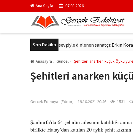
Ana Sayfa
07.08.2026
Son Dakika
aş
Altmış yıldır aynı sevgiyle dinlenen sanatçı: Erkin Koray
Anasayfa
Güncel
Şehitleri anarken küçük Öykü yüre
Şehitleri anarken küç
gercekedebiyat.com
Gerçek Edebiyat (Editör)
19.10.2021 20:46
1531
Şanlıurfa’da 64 şehidin ailesinin katıldığı anm
birlikte Hatay’dan katılan 20 aylık şehit kızını