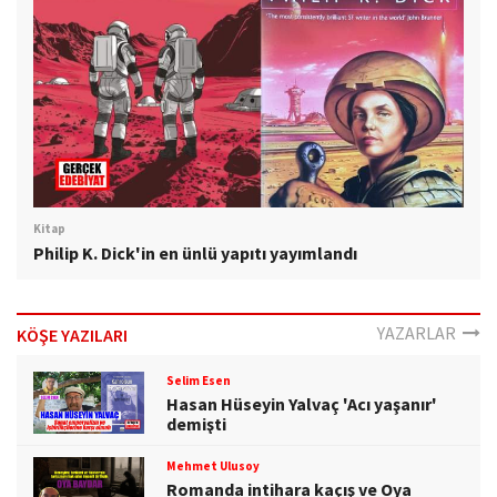
Kitap
Philip K. Dick'in en ünlü yapıtı yayımlandı
YAZARLAR
KÖŞE YAZILARI
Selim Esen
Hasan Hüseyin Yalvaç 'Acı yaşanır'
demişti
Mehmet Ulusoy
Romanda intihara kaçış ve Oya