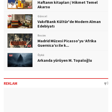
Haftanın kitapları / Hikmet Temel
Akarsu
Güncel
VakıfBank Kültür'de Modern Alman
Edebiyatı
Resim
Madrid Müzesi Picasso'yu ‘Afrika
Guernica’sı ile k...
Öykü
Arkanda yürüyen M. Topaloğlu
REKLAM