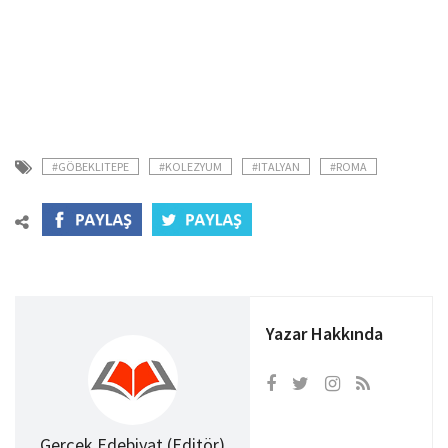
#GÖBEKLITEPE
#KOLEZYUM
#ITALYAN
#ROMA
Yazar Hakkında
Gerçek Edebiyat (Editör)