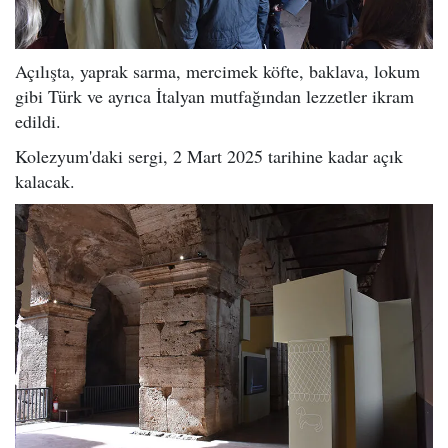
Açılışta, yaprak sarma, mercimek köfte, baklava, lokum
gibi Türk ve ayrıca İtalyan mutfağından lezzetler ikram
edildi.
Kolezyum'daki sergi, 2 Mart 2025 tarihine kadar açık
kalacak.