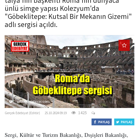
talya'nın başkenti Roma'nın dünyaca
o
ünlü simge yapısı Kolezyum'da
n
"Göbeklitepe: Kutsal Bir Mekanın Gizemi"
adlı sergisi açıldı.
gercekedebiyat.com
1425
Gerçek Edebiyat (Editör)
25.10.2024 09:19
Sergi, Kültür ve Turizm Bakanlığı, Dışişleri Bakanlığı,