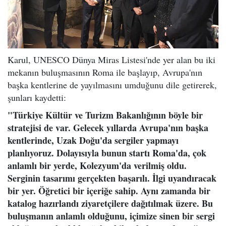
Karul, UNESCO Dünya Miras Listesi'nde yer alan bu iki
mekanın buluşmasının Roma ile başlayıp, Avrupa'nın
başka kentlerine de yayılmasını umduğunu dile getirerek,
şunları kaydetti:
"Türkiye Kültür ve Turizm Bakanlığının böyle bir
stratejisi de var. Gelecek yıllarda Avrupa'nın başka
kentlerinde, Uzak Doğu'da sergiler yapmayı
planlıyoruz. Dolayısıyla bunun startı Roma'da, çok
anlamlı bir yerde, Kolezyum'da verilmiş oldu.
Serginin tasarımı gerçekten başarılı. İlgi uyandıracak
bir yer. Öğretici bir içeriğe sahip. Aynı zamanda bir
katalog hazırlandı ziyaretçilere dağıtılmak üzere. Bu
buluşmanın anlamlı olduğunu, içimize sinen bir sergi