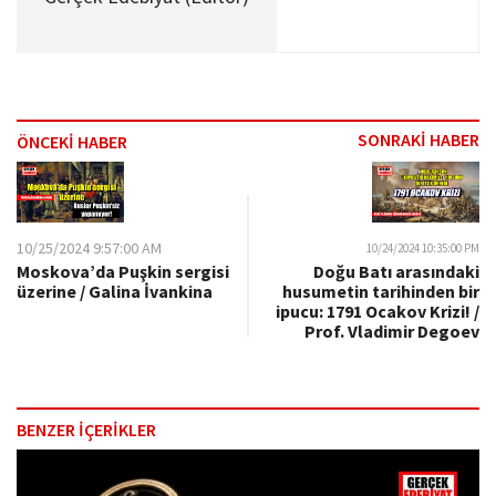
SONRAKİ HABER
ÖNCEKİ HABER
10/25/2024 9:57:00 AM
10/24/2024 10:35:00 PM
Moskova’da Puşkin sergisi
Doğu Batı arasındaki
üzerine / Galina İvankina​
husumetin tarihinden bir
ipucu: 1791 Ocakov Krizi! /
Prof. Vladimir Degoev​
BENZER İÇERİKLER