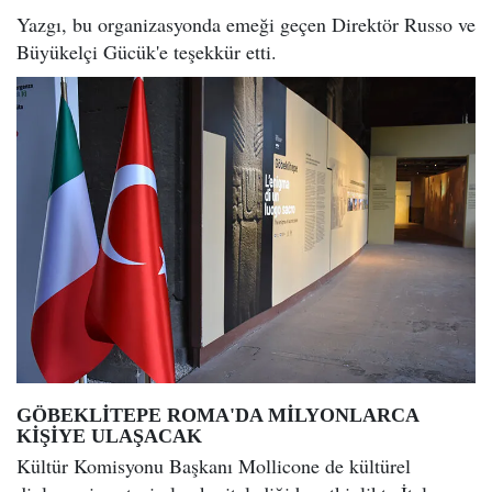
Yazgı, bu organizasyonda emeği geçen Direktör Russo ve
Büyükelçi Gücük'e teşekkür etti.
GÖBEKLİTEPE ROMA'DA MİLYONLARCA
KİŞİYE ULAŞACAK
Kültür Komisyonu Başkanı Mollicone de kültürel