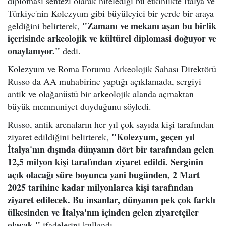
diplomasi sentezi olarak nitelediği bu etkinlikte İtalya ve
Türkiye'nin Kolezyum gibi büyüleyici bir yerde bir araya
"Zamanı ve mekanı aşan bu birlik
geldiğini belirterek,
içerisinde arkeolojik ve kültürel diplomasi doğuyor ve
onaylanıyor."
dedi.
Kolezyum ve Roma Forumu Arkeolojik Sahası Direktörü
Russo da AA muhabirine yaptığı açıklamada, sergiyi
antik ve olağanüstü bir arkeolojik alanda açmaktan
büyük memnuniyet duyduğunu söyledi.
Russo, antik arenaların her yıl çok sayıda kişi tarafından
"Kolezyum, geçen yıl
ziyaret edildiğini belirterek,
İtalya'nın dışında dünyanın dört bir tarafından gelen
12,5 milyon kişi tarafından ziyaret edildi. Serginin
açık olacağı süre boyunca yani bugünden, 2 Mart
2025 tarihine kadar milyonlarca kişi tarafından
ziyaret edilecek. Bu insanlar, dünyanın pek çok farklı
ülkesinden ve İtalya'nın içinden gelen ziyaretçiler
olacak."
ifadelerini kullandı.