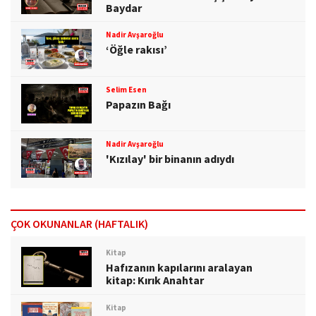
Baydar
Nadir Avşaroğlu
‘Öğle rakısı’
Selim Esen
Papazın Bağı
Nadir Avşaroğlu
'Kızılay' bir binanın adıydı
ÇOK OKUNANLAR (HAFTALIK)
Kitap
Hafızanın kapılarını aralayan
kitap: Kırık Anahtar
Kitap