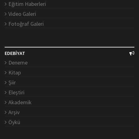
Eğitim Haberleri
Video Galeri
Fotoğraf Galeri
EDEBİYAT
Deneme
Kitap
Şiir
Eleştiri
Akademik
Arşiv
Öykü