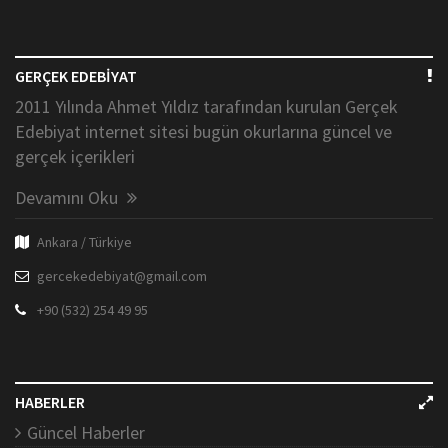
GERÇEK EDEBİYAT
2011 Yılında Ahmet Yıldız tarafından kurulan Gerçek
Edebiyat internet sitesi bugün okurlarına güncel ve
gerçek içerikleri
Devamını Oku
Ankara / Türkiye
gercekedebiyat@gmail.com
+90 (532) 254 49 95
HABERLER
Güncel Haberler