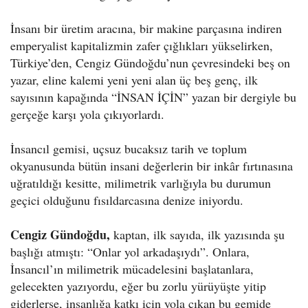
İnsanı bir üretim aracına, bir makine parçasına indiren
emperyalist kapitalizmin zafer çığlıkları yükselirken,
Türkiye’den, Cengiz Gündoğdu’nun çevresindeki beş on
yazar, eline kalemi yeni yeni alan üç beş genç, ilk
sayısının kapağında “İNSAN İÇİN” yazan bir dergiyle bu
gerçeğe karşı yola çıkıyorlardı.
İnsancıl gemisi, uçsuz bucaksız tarih ve toplum
okyanusunda bütün insani değerlerin bir inkâr fırtınasına
uğratıldığı kesitte, milimetrik varlığıyla bu durumun
geçici olduğunu fısıldarcasına denize iniyordu.
Cengiz Gündoğdu,
kaptan, ilk sayıda, ilk yazısında şu
başlığı atmıştı: “Onlar yol arkadaşıydı”. Onlara,
İnsancıl’ın milimetrik mücadelesini başlatanlara,
gelecekten yazıyordu, eğer bu zorlu yürüyüşte yitip
giderlerse, insanlığa katkı için yola çıkan bu gemide