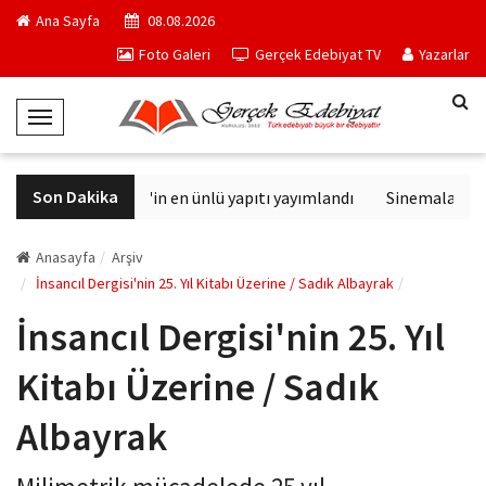
Ana Sayfa
08.08.2026
Foto Galeri
Gerçek Edebiyat TV
Yazarlar
T
o
g
Son Dakika
Philip K. Dick'in en ünlü yapıtı yayımlandı
Sinemalarda bu 
g
l
e
Anasayfa
Arşiv
N
İnsancıl Dergisi'nin 25. Yıl Kitabı Üzerine / Sadık Albayrak
a
İnsancıl Dergisi'nin 25. Yıl
v
i
Kitabı Üzerine / Sadık
g
a
Albayrak
t
i