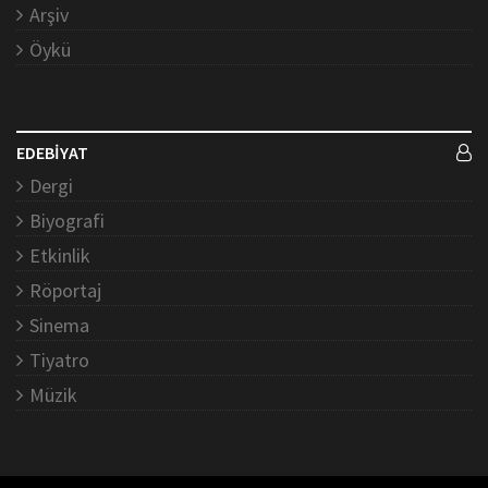
Arşiv
Öykü
EDEBİYAT
Dergi
Biyografi
Etkinlik
Röportaj
Sinema
Tiyatro
Müzik