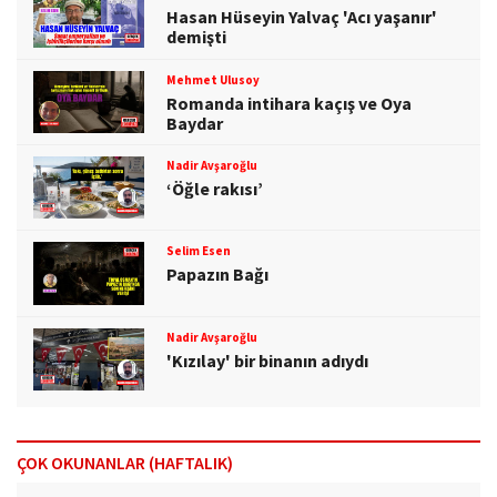
Hasan Hüseyin Yalvaç 'Acı yaşanır'
demişti
Mehmet Ulusoy
Romanda intihara kaçış ve Oya
Baydar
Nadir Avşaroğlu
‘Öğle rakısı’
Selim Esen
Papazın Bağı
Nadir Avşaroğlu
'Kızılay' bir binanın adıydı
ÇOK OKUNANLAR (HAFTALIK)