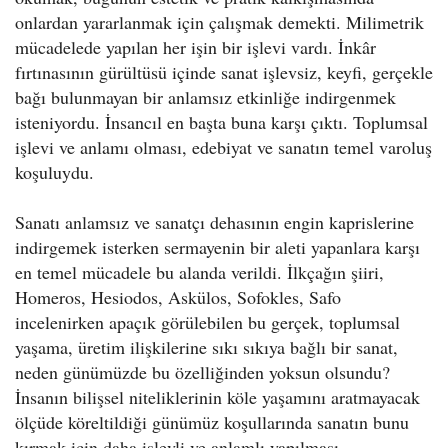
onlardan yararlanmak için çalışmak demekti. Milimetrik
mücadelede yapılan her işin bir işlevi vardı. İnkâr
fırtınasının gürültüsü içinde sanat işlevsiz, keyfi, gerçekle
bağı bulunmayan bir anlamsız etkinliğe indirgenmek
isteniyordu. İnsancıl en başta buna karşı çıktı. Toplumsal
işlevi ve anlamı olması, edebiyat ve sanatın temel varoluş
koşuluydu.
Sanatı anlamsız ve sanatçı dehasının engin kaprislerine
indirgemek isterken sermayenin bir aleti yapanlara karşı
en temel mücadele bu alanda verildi. İlkçağın şiiri,
Homeros, Hesiodos, Askülos, Sofokles, Safo
incelenirken apaçık görülebilen bu gerçek, toplumsal
yaşama, üretim ilişkilerine sıkı sıkıya bağlı bir sanat,
neden günümüzde bu özelliğinden yoksun olsundu?
İnsanın bilişsel niteliklerinin köle yaşamını aratmayacak
ölçüde köreltildiği günümüz koşullarında sanatın bunu
kırmak için daha işlevli ve anlamlı yapılması