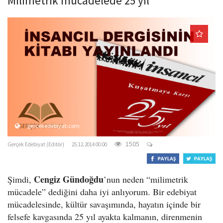
Milimetrik mücadelede 25 yıl
o
n
gercekedebiyat.com
1505
Gerçek Edebiyat (Editör)
25.12.2014 00:00
Cengiz Gündoğdu
Şimdi,
’nun neden “milimetrik
mücadele” dediğini daha iyi anlıyorum. Bir edebiyat
mücadelesinde, kültür savaşımında, hayatın içinde bir
felsefe kavgasında 25 yıl ayakta kalmanın, direnmenin