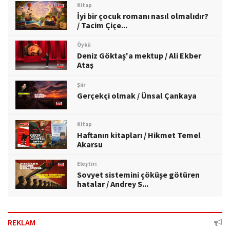
Kitap
İyi bir çocuk romanı nasıl olmalıdır?
/ Tacim Çiçe...
Öykü
Deniz Göktaş'a mektup / Ali Ekber
Ataş
Şiir
Gerçekçi olmak / Ünsal Çankaya
Kitap
Haftanın kitapları / Hikmet Temel
Akarsu
Eleştiri
Sovyet sistemini çöküşe götüren
hatalar / Andrey S...
REKLAM