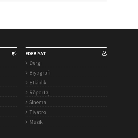
EDEBİYAT
Dergi
Biyografi
Etkinlik
Röportaj
Sinema
Tiyatro
Müzik