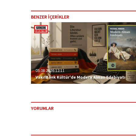
BENZER İÇERİKLER
05.08.2026 12:11
VakıfBank Kültür'de Modern Alman Edebiyatı
YORUMLAR