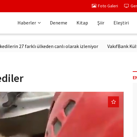
Foto Galeri
Ger
Haberler
Deneme
Kitap
Şiir
Eleştiri
n 27 farklı ülkeden canlı olarak izleniyor
VakıfBank Kültür'de 
diler
E