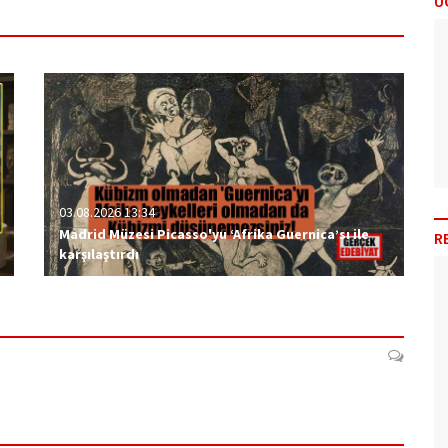
Ü
03.08.2026 13:34
Madrid Müzesi Picasso'yu ‘Afrika Guernica’sı ile
R
karşılaştırdı