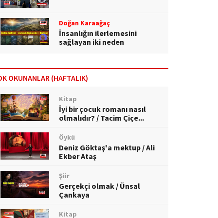
Doğan Karaağaç
İnsanlığın ilerlemesini
sağlayan iki neden
OK OKUNANLAR (HAFTALIK)
Kitap
İyi bir çocuk romanı nasıl
olmalıdır? / Tacim Çiçe...
Öykü
Deniz Göktaş'a mektup / Ali
Ekber Ataş
Şiir
Gerçekçi olmak / Ünsal
Çankaya
Kitap