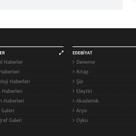
ER
EDEBİYAT
l Haberler
Deneme
Haberleri
Kitap
loji Haberleri
Şiir
k Haberleri
Eleştiri
m Haberleri
Akademik
 Galeri
Arşiv
raf Galeri
Öykü