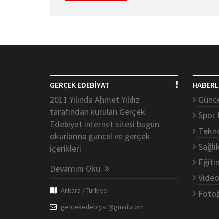
GERÇEK EDEBİYAT
HABERL
2011 Yılında Ahmet Yıldız
Günce
tarafından kurulan Gerçek
Spor 
Edebiyat internet sitesi bugün
Tekno
okurlarına güncel ve gerçek
Sağlı
içerikleri
Eğiti
Devamını Oku
Video
Ankara / Türkiye
Fotoğ
gercekedebiyat@gmail.com