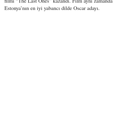
filmi “The Last Ones” kazandı. Film aynı zamanda
Estonya’nın en iyi yabancı dilde Oscar adayı.