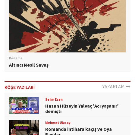
Deneme
Altıncı Nesil Savaş
YAZARLAR
KÖŞE YAZILARI
Selim Esen
Hasan Hüseyin Yalvaç 'Acı yaşanır'
demişti
Mehmet Ulusoy
Romanda intihara kaçış ve Oya
Baydar