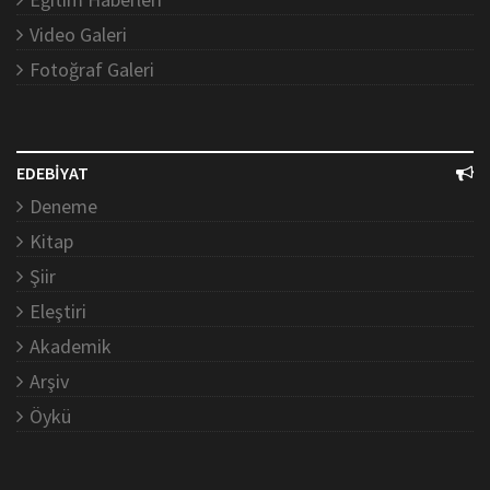
Video Galeri
Fotoğraf Galeri
EDEBİYAT
Deneme
Kitap
Şiir
Eleştiri
Akademik
Arşiv
Öykü