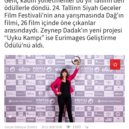
Genç kadın yönetmenler bu yıl Tallinn’den
o
ödüllerle döndü. 24. Tallinn Siyah Geceler
n
Film Festivali’nin ana yarışmasında Dağ’ın
filmi, 26 film içinde öne çıkanlar
arasındaydı. Zeynep Dadak’ın yeni projesi
“Uyku Kampı” ise Eurimages Geliştirme
Ödülü’nü aldı.
gercekedebiyat.com
1630
Gerçek Edebiyat (Editör)
29.11.2020 10:00