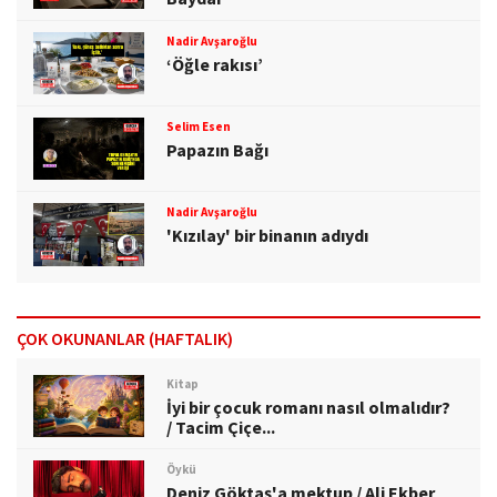
Nadir Avşaroğlu
‘Öğle rakısı’
Selim Esen
Papazın Bağı
Nadir Avşaroğlu
'Kızılay' bir binanın adıydı
ÇOK OKUNANLAR (HAFTALIK)
Kitap
İyi bir çocuk romanı nasıl olmalıdır?
/ Tacim Çiçe...
Öykü
Deniz Göktaş'a mektup / Ali Ekber