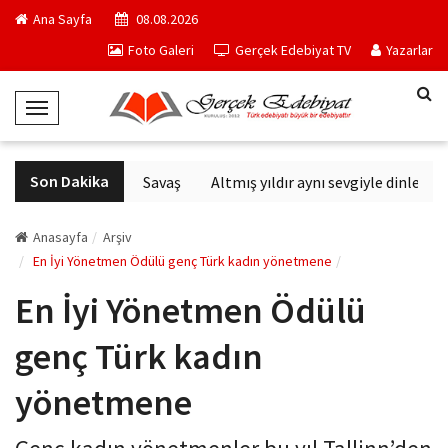
Ana Sayfa
08.08.2026
Foto Galeri
Gerçek Edebiyat TV
Yazarlar
T
o
g
Son Dakika
Altıncı Nesil Savaş
Altmış yıldır aynı sevgiyle dinlenen 
g
l
e
Anasayfa
Arşiv
N
En İyi Yönetmen Ödülü genç Türk kadın yönetmene
a
En İyi Yönetmen Ödülü
v
i
genç Türk kadın
g
a
yönetmene
t
i