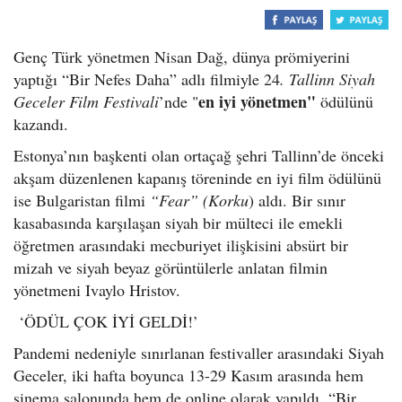
Genç Türk yönetmen Nisan Dağ, dünya prömiyerini
yaptığı “Bir Nefes Daha” adlı filmiyle 24
. Tallinn Siyah
en iyi yönetmen"
Geceler Film Festivali
’nde "
ödülünü
kazandı.
Estonya’nın başkenti olan ortaçağ şehri Tallinn’de önceki
akşam düzenlenen kapanış töreninde en iyi film ödülünü
ise Bulgaristan filmi
“Fear” (Korku
) aldı. Bir sınır
kasabasında karşılaşan siyah bir mülteci ile emekli
öğretmen arasındaki mecburiyet ilişkisini absürt bir
mizah ve siyah beyaz görüntülerle anlatan filmin
yönetmeni Ivaylo Hristov.
‘ÖDÜL ÇOK İYİ GELDİ!’
Pandemi nedeniyle sınırlanan festivaller arasındaki Siyah
Geceler, iki hafta boyunca 13-29 Kasım arasında hem
sinema salonunda hem de online olarak yapıldı. “Bir