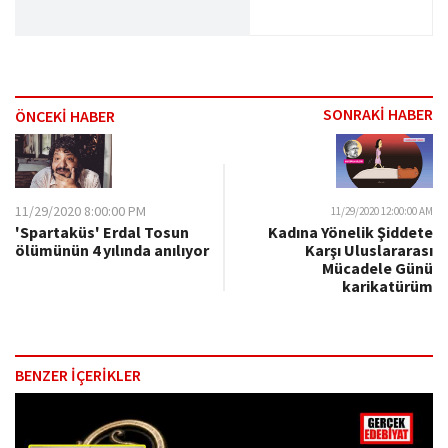
SONRAKİ HABER
ÖNCEKİ HABER
11/29/2020 8:00:00 PM
11/29/2020 12:00:00 AM
'Spartaküs' Erdal Tosun
Kadına Yönelik Şiddete
ölümünün 4 yılında anılıyor
Karşı Uluslararası
Mücadele Günü
karikatürüm
BENZER İÇERİKLER