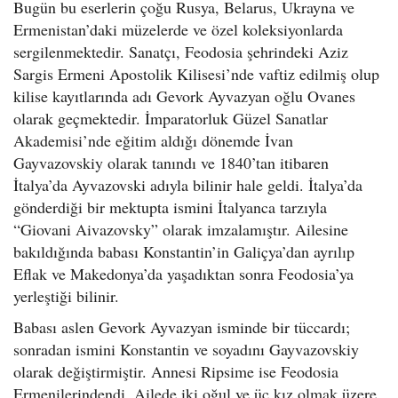
Bugün bu eserlerin çoğu Rusya, Belarus, Ukrayna ve
Ermenistan’daki müzelerde ve özel koleksiyonlarda
sergilenmektedir. Sanatçı, Feodosia şehrindeki Aziz
Sargis Ermeni Apostolik Kilisesi’nde vaftiz edilmiş olup
kilise kayıtlarında adı Gevork Ayvazyan oğlu Ovanes
olarak geçmektedir. İmparatorluk Güzel Sanatlar
Akademisi’nde eğitim aldığı dönemde İvan
Gayvazovskiy olarak tanındı ve 1840’tan itibaren
İtalya’da Ayvazovski adıyla bilinir hale geldi. İtalya’da
gönderdiği bir mektupta ismini İtalyanca tarzıyla
“Giovani Aivazovsky” olarak imzalamıştır. Ailesine
bakıldığında babası Konstantin’in Galiçya’dan ayrılıp
Eflak ve Makedonya’da yaşadıktan sonra Feodosia’ya
yerleştiği bilinir.
Babası aslen Gevork Ayvazyan isminde bir tüccardı;
sonradan ismini Konstantin ve soyadını Gayvazovskiy
olarak değiştirmiştir. Annesi Ripsime ise Feodosia
Ermenilerindendi. Ailede iki oğul ve üç kız olmak üzere