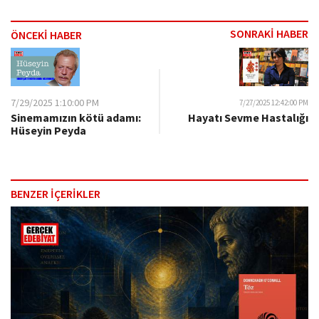
SONRAKİ HABER
ÖNCEKİ HABER
7/29/2025 1:10:00 PM
7/27/2025 12:42:00 PM
Sinemamızın kötü adamı:
Hayatı Sevme Hastalığı
Hüseyin Peyda
BENZER İÇERİKLER