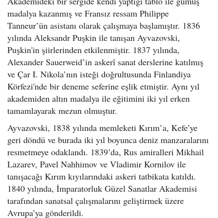
Akademideki bir sergide kendi yaptığı tablo ile gümüş
madalya kazanmış ve Fransız ressam Philippe
Tanneur’ün asistanı olarak çalışmaya başlamıştır. 1836
yılında Aleksandr Puşkin ile tanışan Ayvazovski,
Puşkin'in şiirlerinden etkilenmiştir. 1837 yılında,
Alexander Sauerweid’in askerî sanat derslerine katılmış
ve Çar I. Nikola’nın isteği doğrultusunda Finlandiya
Körfezi'nde bir deneme seferine eşlik etmiştir. Aynı yıl
akademiden altın madalya ile eğitimini iki yıl erken
tamamlayarak mezun olmuştur.
Ayvazovski, 1838 yılında memleketi Kırım’a, Kefe’ye
geri döndü ve burada iki yıl boyunca deniz manzaralarını
resmetmeye odaklandı. 1839’da, Rus amiralleri Mikhail
Lazarev, Pavel Nahhimov ve Vladimir Kornilov ile
tanışacağı Kırım kıyılarındaki askeri tatbikata katıldı.
1840 yılında, İmparatorluk Güzel Sanatlar Akademisi
tarafından sanatsal çalışmalarını geliştirmek üzere
Avrupa’ya gönderildi.