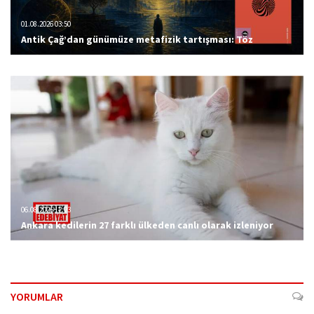
01.08.2026 03:50
Antik Çağ’dan günümüze metafizik tartışması: Töz
06.08.2026 12:23
Ankara kedilerin 27 farklı ülkeden canlı olarak izleniyor
YORUMLAR