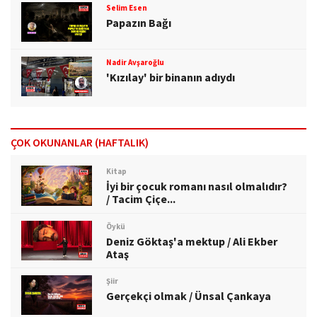
Selim Esen
Papazın Bağı
Nadir Avşaroğlu
'Kızılay' bir binanın adıydı
ÇOK OKUNANLAR (HAFTALIK)
Kitap
İyi bir çocuk romanı nasıl olmalıdır?
/ Tacim Çiçe...
Öykü
Deniz Göktaş'a mektup / Ali Ekber
Ataş
Şiir
Gerçekçi olmak / Ünsal Çankaya