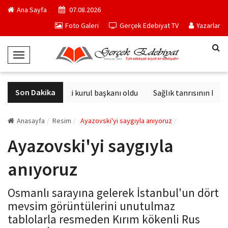
Ana Sayfa
07.08.2026
Foto Galeri
Gerçek Edebiyat TV
Yazarlar
T
o
g
Son Dakika
Derviş Zaim seçici kurul başkanı oldu
Sağlık tanrısının heykel
g
l
e
Anasayfa
Resim
Ayazovski'yi saygıyla anıyoruz
N
Ayazovski'yi saygıyla
a
v
anıyoruz
i
g
Osmanlı sarayına gelerek İstanbul'un dört
a
mevsim görüntülerini unutulmaz
t
tablolarla resmeden Kırım kökenli Rus
i