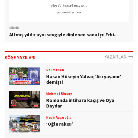
Müzik
Altmış yıldır aynı sevgiyle dinlenen sanatçı: Erki...
YAZARLAR
KÖŞE YAZILARI
Selim Esen
Hasan Hüseyin Yalvaç 'Acı yaşanır'
demişti
Mehmet Ulusoy
Romanda intihara kaçış ve Oya
Baydar
Nadir Avşaroğlu
‘Öğle rakısı’