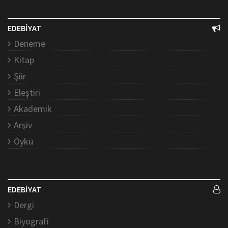
EDEBİYAT
Deneme
Kitap
Şiir
Eleştiri
Akademik
Arşiv
Öykü
EDEBİYAT
Dergi
Biyografi