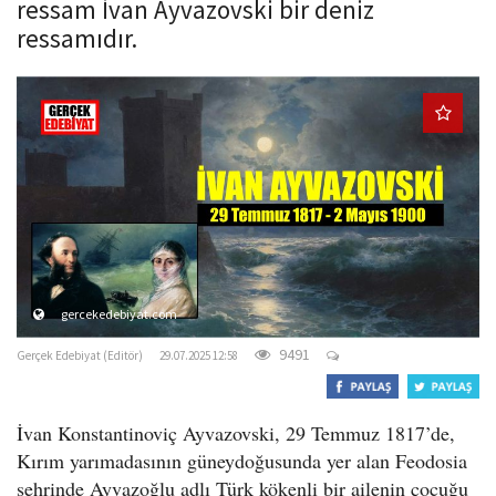
ressam İvan Ayvazovski bir deniz
o
ressamıdır.
n
gercekedebiyat.com
9491
Gerçek Edebiyat (Editör)
29.07.2025 12:58
İvan Konstantinoviç Ayvazovski, 29 Temmuz 1817’de,
Kırım yarımadasının güneydoğusunda yer alan Feodosia
şehrinde Ayvazoğlu adlı Türk kökenli bir ailenin çocuğu