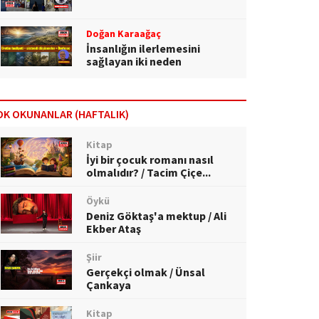
Doğan Karaağaç
İnsanlığın ilerlemesini
sağlayan iki neden
OK OKUNANLAR (HAFTALIK)
Kitap
İyi bir çocuk romanı nasıl
olmalıdır? / Tacim Çiçe...
Öykü
Deniz Göktaş'a mektup / Ali
Ekber Ataş
Şiir
Gerçekçi olmak / Ünsal
Çankaya
Kitap