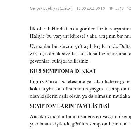
Gerçek Edebiyat (Editör)
13.09.2021 06:10
1545
İlk olarak Hindistan'da görülen Delta varyantını
Haliyle bu varyant küresel vaka artışının bir nu
Uzmanlar bir süredir çift aşılı kişilerin de Del
Zira aşı olmak size kat kat daha fazla koruma s
çevrenize bulaştırabilirsiniz.
BU 5 SEMPTOMA DİKKAT
İngiliz Mirror gazetesinde yer alan habere göre,
koku kaybı son dönemin en yaygın 5 semptomu ar
olan kişilerin aşılı olsun ya da olmasın mutlaka t
SEMPTOMLARIN TAM LİSTESİ
Ancak uzmanlar bunun sadece en yaygın 5 sempt
yakalanan kişilerde görülen semptomların tam lis