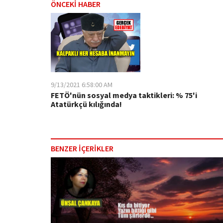
ÖNCEKİ HABER
9/13/2021 6:58:00 AM
FETÖ'nün sosyal medya taktikleri: % 75'i
Atatürkçü kılığında!
BENZER İÇERİKLER