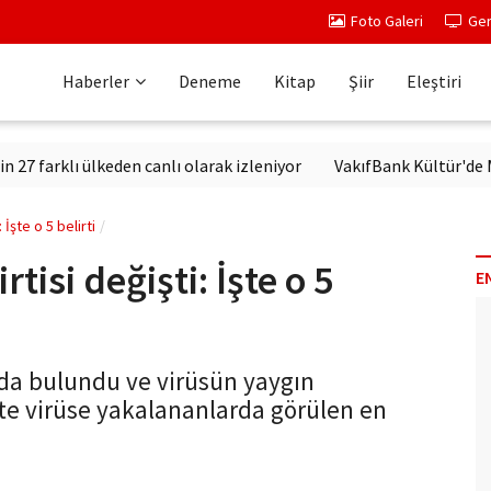
Foto Galeri
Ger
Haberler
Deneme
Kitap
Şiir
Eleştiri
arklı ülkeden canlı olarak izleniyor
VakıfBank Kültür'de Moder
 İşte o 5 belirti
tisi değişti: İşte o 5
E
arda bulundu ve virüsün yaygın
 İşte virüse yakalananlarda görülen en