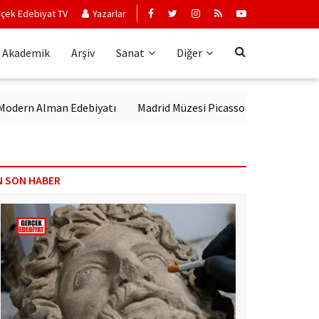
çek Edebiyat TV
Yazarlar
Akademik
Arşiv
Sanat
Diğer
n Alman Edebiyatı
Madrid Müzesi Picasso'yu ‘Afrika Guernica’sı i
N SON HABER