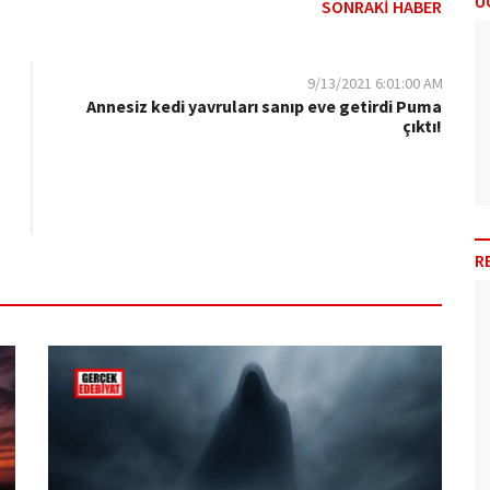
Ü
SONRAKİ HABER
9/13/2021 6:01:00 AM
Annesiz kedi yavruları sanıp eve getirdi Puma
çıktı!
R