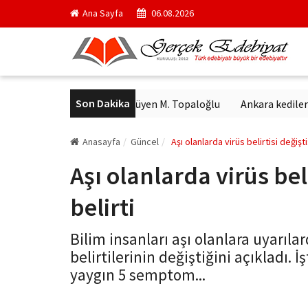
Ana Sayfa
06.08.2026
Son Dakika
bulundu
Arkanda yürüyen M. Topaloğlu
Ankara kedilerin 27 f
Anasayfa
Güncel
Aşı olanlarda virüs belirtisi değişti:
Aşı olanlarda virüs belir
belirti
Bilim insanları aşı olanlara uyarıl
belirtilerinin değiştiğini açıkladı.
yaygın 5 semptom...
gercekedebiyat.com