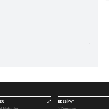
ER
EDEBİYAT
l Haberler
Deneme