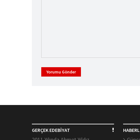
Yorumu Gönder
GERÇEK EDEBİYAT
HABERL
2011 Yılında Ahmet Yıldız
Günce