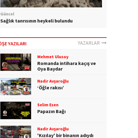
Güncel
Sağlık tanrısının heykeli bulundu
YAZARLAR
ÖŞE YAZILARI
Mehmet Ulusoy
Romanda intihara kaçış ve
Oya Baydar
Nadir Avşaroğlu
‘Öğle rakısı’
Selim Esen
Papazın Bağı
Nadir Avşaroğlu
'Kızılay' bir binanın adıydı