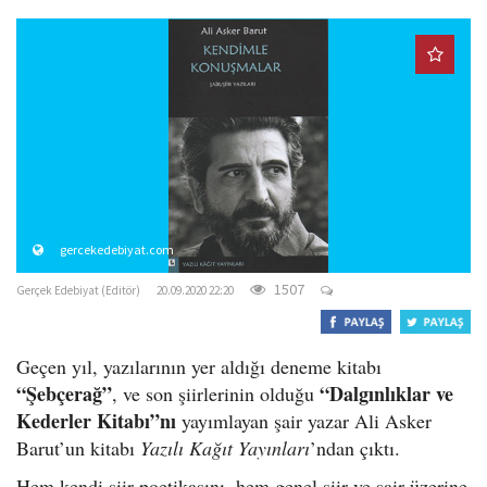
o
n
gercekedebiyat.com
1507
Gerçek Edebiyat (Editör)
20.09.2020 22:20
Geçen yıl, yazılarının yer aldığı deneme kitabı
“Şebçerağ”
“Dalgınlıklar ve
, ve son şiirlerinin olduğu
Kederler Kitabı”nı
yayımlayan
şair yazar Ali Asker
Barut’un kitabı
Yazılı Kağıt Yayınları
’ndan çıktı.
Hem kendi şiir poetikasını, hem genel şiir ve şair üzerine