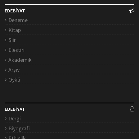
EDEBİYAT
Deneme
Kitap
Şiir
Eleştiri
Akademik
Arşiv
Öykü
EDEBİYAT
Dergi
Biyografi
Etkinlik