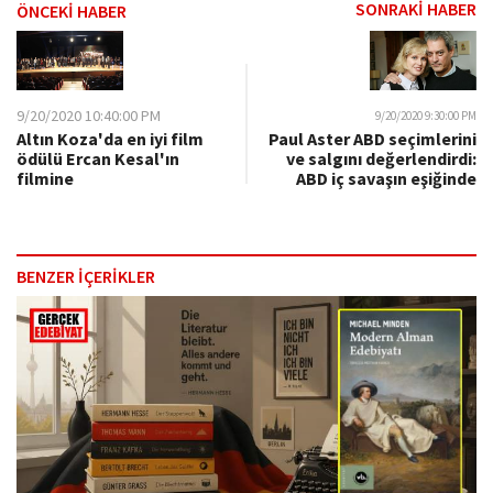
SONRAKİ HABER
ÖNCEKİ HABER
9/20/2020 10:40:00 PM
9/20/2020 9:30:00 PM
Altın Koza'da en iyi film
Paul Aster ABD seçimlerini
ödülü Ercan Kesal'ın
ve salgını değerlendirdi:
filmine
ABD iç savaşın eşiğinde
BENZER İÇERİKLER