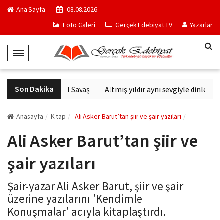
Ana Sayfa
08.08.2026
Foto Galeri
Gerçek Edebiyat TV
Yazarlar
T
o
g
Son Dakika
Altıncı Nesil Savaş
Altmış yıldır aynı sevgiyle dinlenen 
g
l
e
Anasayfa
Kitap
Ali Asker Barut’tan şiir ve şair yazıları
N
Ali Asker Barut’tan şiir ve
a
v
şair yazıları
i
g
Şair-yazar Ali Asker Barut, şiir ve şair
a
üzerine yazılarını 'Kendimle
t
Konuşmalar' adıyla kitaplaştırdı.
i