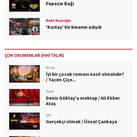
Papazın Bağı
Nadir Avşaroğlu
'Kızılay' bir binanın adıydı
ÇOK OKUNANLAR (HAFTALIK)
Kitap
İyi bir çocuk romanı nasıl olmalıdır?
/ Tacim Çiçe...
Öykü
Deniz Göktaş'a mektup / Ali Ekber
Ataş
Şiir
Gerçekçi olmak / Ünsal Çankaya