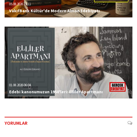
05.08.2026 12:11
VakıfBank Kültür'de Modern Alman Edebiyatı
01.08.2026 06:04
Edebi kanonumuzun 1950'leri: Elliler Apartmanı
YORUMLAR