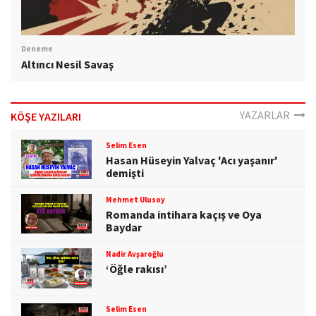
Deneme
Altıncı Nesil Savaş
YAZARLAR
KÖŞE YAZILARI
Selim Esen
Hasan Hüseyin Yalvaç 'Acı yaşanır'
demişti
Mehmet Ulusoy
Romanda intihara kaçış ve Oya
Baydar
Nadir Avşaroğlu
‘Öğle rakısı’
Selim Esen