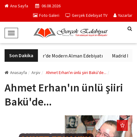
Ana Sayfa
06.08.2026
Foto Galeri
Gerçek Edebiyat TV
Yazarlar
T
o
g
Son Dakika
VakıfBank Kültür'de Modern Alman Edebiyatı
Madrid Müzesi 
g
l
e
Anasayfa
Arşiv
Ahmet Erhan'ın ünlü şiiri Bakü'de...
N
Ahmet Erhan'ın ünlü şiiri
a
v
Bakü'de...
i
g
a
t
i