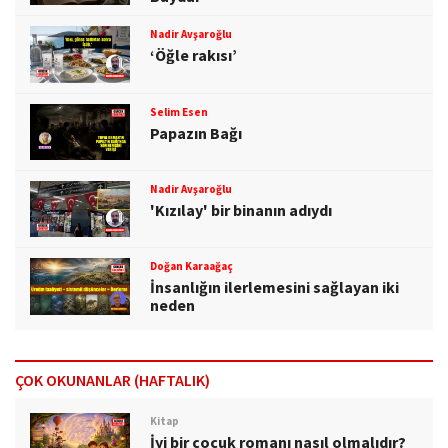
Nadir Avşaroğlu
‘Öğle rakısı’
Selim Esen
Papazın Bağı
Nadir Avşaroğlu
'Kızılay' bir binanın adıydı
Doğan Karaağaç
İnsanlığın ilerlemesini sağlayan iki
neden
ÇOK OKUNANLAR (HAFTALIK)
Kitap
İyi bir çocuk romanı nasıl olmalıdır?