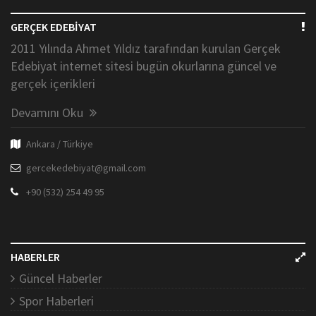
GERÇEK EDEBİYAT
2011 Yılında Ahmet Yıldız tarafından kurulan Gerçek
Edebiyat internet sitesi bugün okurlarına güncel ve
gerçek içerikleri
Devamını Oku
Ankara / Türkiye
gercekedebiyat@gmail.com
+90 (532) 254 49 95
HABERLER
Güncel Haberler
Spor Haberleri