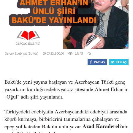
o
n
gercekedebiyat.com
1673
Gerçek Edebiyat (Editör)
09.03.2019 00:00
Bakü'de yeni yayına başlayan ve Azerbaycan Türkü genç
yazarların kurduğu edebiyyat.az sitesinde Ahmet Erhan'ın
"Oğul" adlı şiiri yayınlandı.
Türkiyedeki edebiyatla Azerbaycandaki edebiyat arasında
köprü kurmaya, birbirlerini tanımalarına çabalayan ve
Azad Karadereli
epey yol kateden Bakülü ünlü yazar
'nin