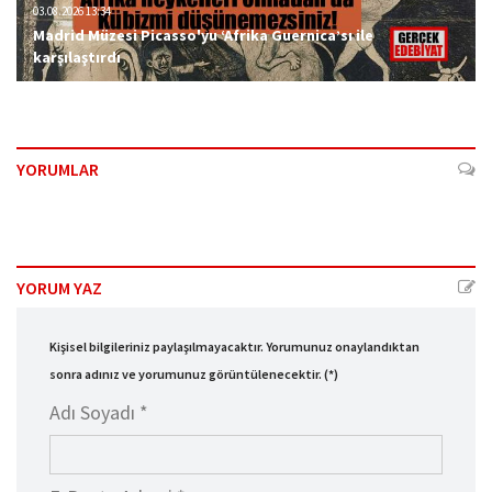
03.08.2026 13:34
Madrid Müzesi Picasso'yu ‘Afrika Guernica’sı ile
karşılaştırdı
YORUMLAR
YORUM YAZ
Kişisel bilgileriniz paylaşılmayacaktır. Yorumunuz onaylandıktan
sonra adınız ve yorumunuz görüntülenecektir. (*)
Adı Soyadı *