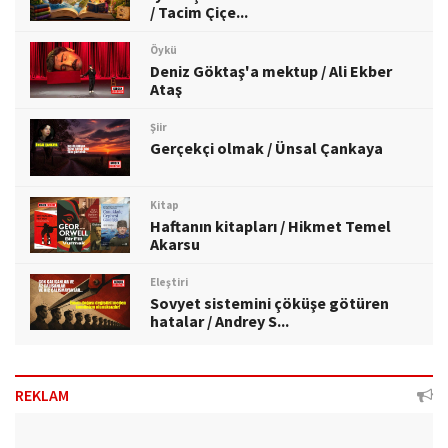
/ Tacim Çiçe...
Öykü
Deniz Göktaş'a mektup / Ali Ekber
Ataş
Şiir
Gerçekçi olmak / Ünsal Çankaya
Kitap
Haftanın kitapları / Hikmet Temel
Akarsu
Eleştiri
Sovyet sistemini çöküşe götüren
hatalar / Andrey S...
REKLAM