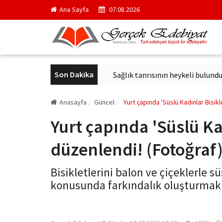
Ana Sayfa
07.08.2026
Son Dakika
çici kurul başkanı oldu
Sağlık tanrısının heykeli bulundu
Ar
Anasayfa
Güncel
Yurt çapında 'Süslü Kadınlar Bisik
Yurt çapında 'Süslü Ka
düzenlendi! (Fotoğraf
Bisikletlerini balon ve çiçeklerle s
konusunda farkındalık oluşturmak i
gercekedebiyat.com