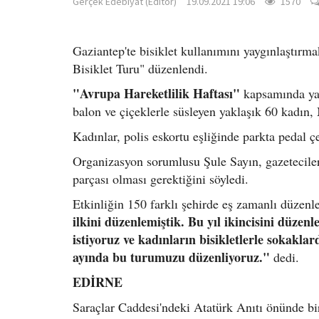
Gerçek Edebiyat (Editör)
19.09.2021 19:06
1570
Gaziantep'te bisiklet kullanımını yaygınlaştırm
Bisiklet Turu" düzenlendi.
"Avrupa Hareketlilik Haftası"
kapsamında yapı
balon ve çiçeklerle süsleyen yaklaşık 60 kadın, 
Kadınlar, polis eskortu eşliğinde parkta pedal çe
Organizasyon sorumlusu Şule Sayın, gazetecilere
parçası olması gerektiğini söyledi.
Etkinliğin 150 farklı şehirde eş zamanlı düzenl
ilkini düzenlemiştik. Bu yıl ikincisini düzen
istiyoruz ve kadınların bisikletlerle sokaklar
ayında bu turumuzu düzenliyoruz."
dedi.
EDİRNE
Saraçlar Caddesi'ndeki Atatürk Anıtı önünde bir 