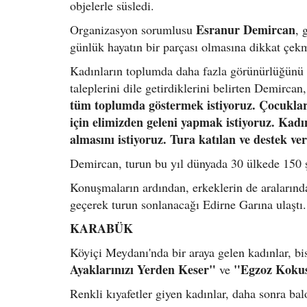
objelerle süsledi.
Esranur Demircan
Organizasyon sorumlusu
, 
günlük hayatın bir parçası olmasına dikkat çek
Kadınların toplumda daha fazla görünürlüğünü s
taleplerini dile getirdiklerini belirten Demircan,
tüm toplumda göstermek istiyoruz. Çocuklar
için elimizden geleni yapmak istiyoruz. Ka
almasını istiyoruz. Tura katılan ve destek v
Demircan, turun bu yıl dünyada 30 ülkede 150 şeh
Konuşmaların ardından, erkeklerin de aralarında 
geçerek turun sonlanacağı Edirne Garına ulaştı.
KARABÜK
Köyiçi Meydanı'nda bir araya gelen kadınlar, bi
Ayaklarınızı Yerden Keser"
"Egzoz Kokus
ve
Renkli kıyafetler giyen kadınlar, daha sonra balo