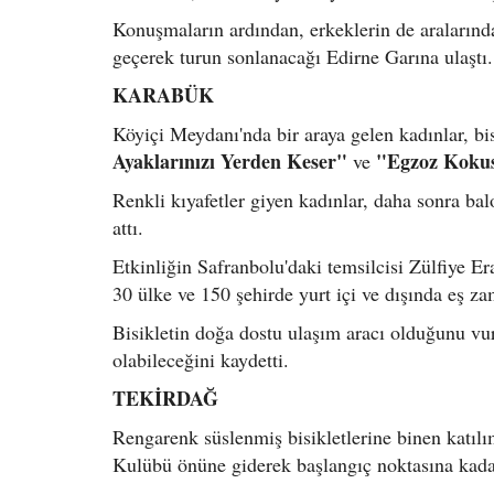
Konuşmaların ardından, erkeklerin de aralarında 
geçerek turun sonlanacağı Edirne Garına ulaştı.
KARABÜK
Köyiçi Meydanı'nda bir araya gelen kadınlar, bi
Ayaklarınızı Yerden Keser"
"Egzoz Kokus
ve
Renkli kıyafetler giyen kadınlar, daha sonra balo
attı.
Etkinliğin Safranbolu'daki temsilcisi Zülfiye E
30 ülke ve 150 şehirde yurt içi ve dışında eş za
Bisikletin doğa dostu ulaşım aracı olduğunu v
olabileceğini kaydetti.
TEKİRDAĞ
Rengarenk süslenmiş bisikletlerine binen katılı
Kulübü önüne giderek başlangıç noktasına kadar