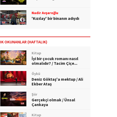
Nadir Avşaroğlu
'Kızılay' bir binanın adıydı
OK OKUNANLAR (HAFTALIK)
Kitap
İyi bir çocuk romanı nasıl
olmalıdır? / Tacim Çiçe...
Öykü
Deniz Göktaş'a mektup / Ali
Ekber Ataş
Şiir
Gerçekçi olmak / Ünsal
Çankaya
Kitap