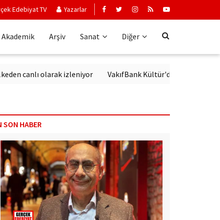
çek Edebiyat TV
Yazarlar
Akademik
Arşiv
Sanat
Diğer
canlı olarak izleniyor
VakıfBank Kültür'de Modern Alman Edebi
N SON HABER