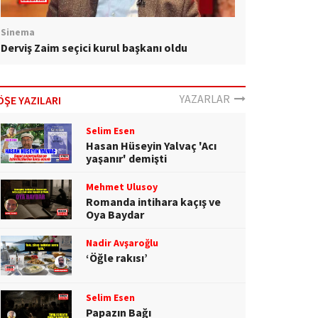
Sinema
Derviş Zaim seçici kurul başkanı oldu
YAZARLAR
ÖŞE YAZILARI
Selim Esen
Hasan Hüseyin Yalvaç 'Acı
yaşanır' demişti
Mehmet Ulusoy
Romanda intihara kaçış ve
Oya Baydar
Nadir Avşaroğlu
‘Öğle rakısı’
Selim Esen
Papazın Bağı