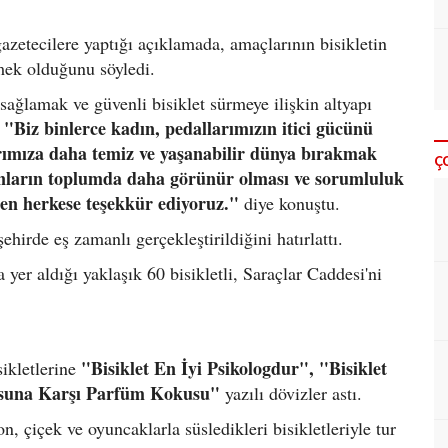
gazetecilere yaptığı açıklamada, amaçlarının bisikletin
mek olduğunu söyledi.
ağlamak ve güvenli bisiklet sürmeye ilişkin altyapı
"Biz binlerce kadın, pedallarımızın itici gücünü
ımıza daha temiz ve yaşanabilir dünya bırakmak
Ç
dınların toplumda daha görünür olması ve sorumluluk
eren herkese teşekkür ediyoruz."
diye konuştu.
irde eş zamanlı gerçekleştirildiğini hatırlattı.
yer aldığı yaklaşık 60 bisikletli, Saraçlar Caddesi'ni
"Bisiklet En İyi Psikologdur", "Bisiklet
sikletlerine
una Karşı Parfüm Kokusu"
yazılı dövizler astı.
n, çiçek ve oyuncaklarla süsledikleri bisikletleriyle tur