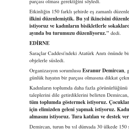
parçası olması gerektiğini söyledi.
Etkinliğin 150 farklı şehirde eş zamanlı düzenl
ilkini düzenlemiştik. Bu yıl ikincisini düzen
istiyoruz ve kadınların bisikletlerle sokaklar
ayında bu turumuzu düzenliyoruz."
dedi.
EDİRNE
Saraçlar Caddesi'ndeki Atatürk Anıtı önünde bir 
objelerle süsledi.
Esranur Demircan
Organizasyon sorumlusu
, 
günlük hayatın bir parçası olmasına dikkat çek
Kadınların toplumda daha fazla görünürlüğünü s
taleplerini dile getirdiklerini belirten Demircan,
tüm toplumda göstermek istiyoruz. Çocuklar
için elimizden geleni yapmak istiyoruz. Ka
almasını istiyoruz. Tura katılan ve destek v
Demircan, turun bu yıl dünyada 30 ülkede 150 şeh