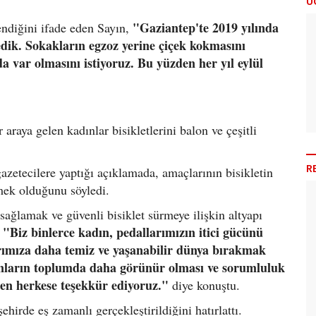
Ü
"Gaziantep'te 2019 yılında
endiğini ifade eden Sayın,
ledik. Sokakların egzoz yerine çiçek kokmasını
da var olmasını istiyoruz. Bu yüzden her yıl eylül
araya gelen kadınlar bisikletlerini balon ve çeşitli
R
gazetecilere yaptığı açıklamada, amaçlarının bisikletin
mek olduğunu söyledi.
ağlamak ve güvenli bisiklet sürmeye ilişkin altyapı
"Biz binlerce kadın, pedallarımızın itici gücünü
ımıza daha temiz ve yaşanabilir dünya bırakmak
dınların toplumda daha görünür olması ve sorumluluk
eren herkese teşekkür ediyoruz."
diye konuştu.
irde eş zamanlı gerçekleştirildiğini hatırlattı.