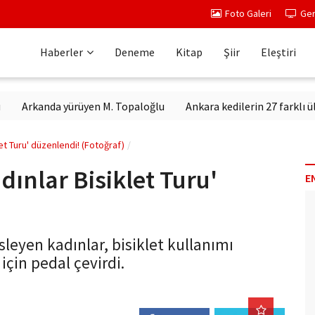
Foto Galeri
Ger
Haberler
Deneme
Kitap
Şiir
Eleştiri
kanda yürüyen M. Topaloğlu
Ankara kedilerin 27 farklı ülkeden 
let Turu' düzenlendi! (Fotoğraf)
dınlar Bisiklet Turu'
E
)
üsleyen kadınlar, bisiklet kullanımı
çin pedal çevirdi.