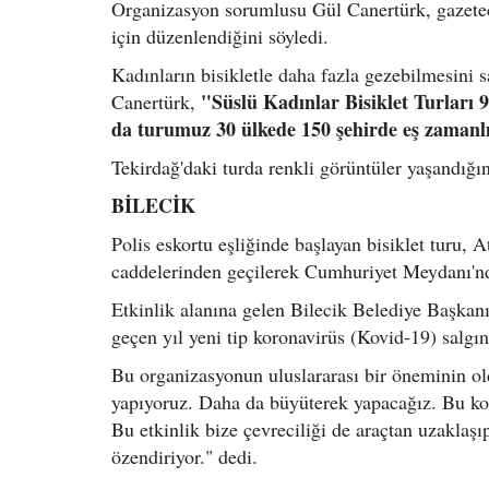
Organizasyon sorumlusu Gül Canertürk, gazeteci
için düzenlendiğini söyledi.
Kadınların bisikletle daha fazla gezebilmesini 
"Süslü Kadınlar Bisiklet Turları 9 
Canertürk,
da turumuz 30 ülkede 150 şehirde eş zamanlı
Tekirdağ'daki turda renkli görüntüler yaşandığını
BİLECİK
Polis eskortu eşliğinde başlayan bisiklet turu, 
caddelerinden geçilerek Cumhuriyet Meydanı'nd
Etkinlik alanına gelen Bilecik Belediye Başkanı
geçen yıl yeni tip koronavirüs (Kovid-19) salgı
Bu organizasyonun uluslararası bir öneminin o
yapıyoruz. Daha da büyüterek yapacağız. Bu konu
Bu etkinlik bize çevreciliği de araçtan uzaklaş
özendiriyor." dedi.