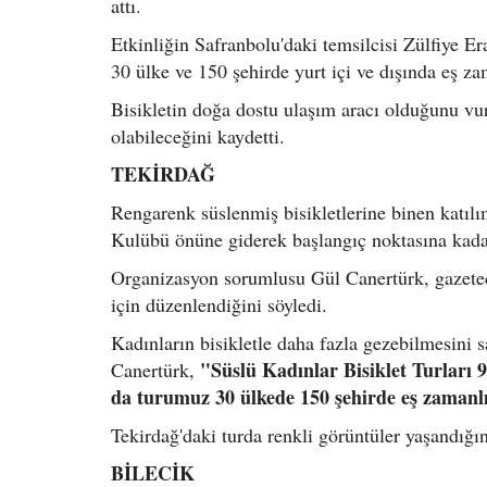
attı.
Etkinliğin Safranbolu'daki temsilcisi Zülfiye E
30 ülke ve 150 şehirde yurt içi ve dışında eş za
Bisikletin doğa dostu ulaşım aracı olduğunu v
olabileceğini kaydetti.
TEKİRDAĞ
Rengarenk süslenmiş bisikletlerine binen katılı
Kulübü önüne giderek başlangıç noktasına kadar
Organizasyon sorumlusu Gül Canertürk, gazeteci
için düzenlendiğini söyledi.
Kadınların bisikletle daha fazla gezebilmesini 
"Süslü Kadınlar Bisiklet Turları 9 
Canertürk,
da turumuz 30 ülkede 150 şehirde eş zamanlı
Tekirdağ'daki turda renkli görüntüler yaşandığını
BİLECİK