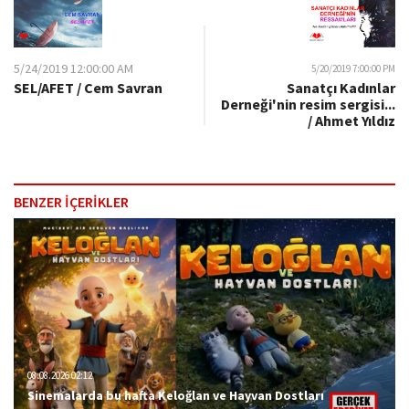
5/24/2019 12:00:00 AM
5/20/2019 7:00:00 PM
SEL/AFET / Cem Savran
Sanatçı Kadınlar
Derneği'nin resim sergisi...
/ Ahmet Yıldız
BENZER İÇERİKLER
08.08.2026 02:12
Sinemalarda bu hafta Keloğlan ve Hayvan Dostları