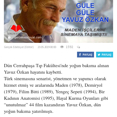
o
n
gercekedebiyat.com
1592
Gerçek Edebiyat (Editör)
23.05.2019 00:00
Dün Cerrahpaşa Tıp Fakültesi'nde yoğun bakıma alınan
Yavuz Özkan hayatını kaybetti.
Türk sinemasına senarist, yönetmen ve yapımcı olarak
hizmet etmiş ve aralarında Maden (1978), Demiryol
(1979), Filim Bitti (1989), Yengeç Sepeti (1994), Bir
Kadının Anatomisi (1995), Hayal Kurma Oyunları gibi
“unutulmaz” 44 film kazandıran Yavuz Özkan, dün
yoğun bakıma yatırılmıştı.