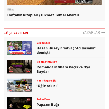
Kitap
Haftanın kitapları / Hikmet Temel Akarsu
YAZARLAR
KÖŞE YAZILARI
Selim Esen
Hasan Hüseyin Yalvaç 'Acı yaşanır'
demişti
Mehmet Ulusoy
Romanda intihara kaçış ve Oya
Baydar
Nadir Avşaroğlu
‘Öğle rakısı’
Selim Esen
Papazın Bağı