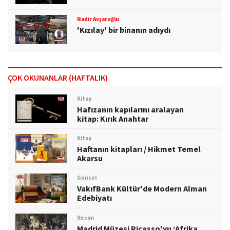
Nadir Avşaroğlu
'Kızılay' bir binanın adıydı
ÇOK OKUNANLAR (HAFTALIK)
Kitap
Hafızanın kapılarını aralayan
kitap: Kırık Anahtar
Kitap
Haftanın kitapları / Hikmet Temel
Akarsu
Güncel
VakıfBank Kültür'de Modern Alman
Edebiyatı
Resim
Madrid Müzesi Picasso'yu ‘Afrika