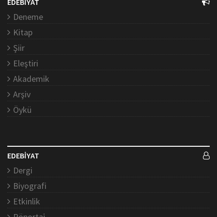
EDEBİYAT
Deneme
Kitap
Şiir
Eleştiri
Akademik
Arşiv
Öykü
EDEBİYAT
Dergi
Biyografi
Etkinlik
Röportaj