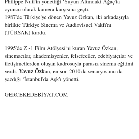
Philippe Nuil'in yönettiği ‘Suyun Altındaki Ağaç'ta
oyuncu olarak kamera karşısına geçti.
1987'de Türkiye'ye dönen Yavuz Özkan, iki arkadaşıyla
birlikte Türkiye Sinema ve Audiovisuel Vakfı'nı
(TÜRSAK) kurdu.
1995'de Z -1 Film Atölyesi'ni kuran Yavuz Özkan,
sinemacılar, akademisyenler, felsefeciler, edebiyatçılar ve
iletişimcilerden oluşan kadrosuyla parasız sinema eğitimi
Yavuz Özk
verdi.
an, en son 2010'da senaryosunu da
yazdığı ‘İstanbul'da Aşk'ı yönetti.
GERCEKEDEBİYAT.COM