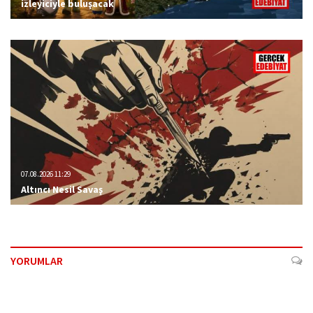
izleyiciyle buluşacak
07.08.2026 11:29
Altıncı Nesil Savaş
YORUMLAR