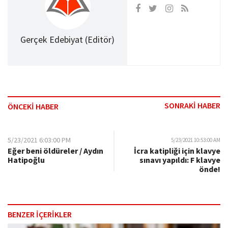
Gerçek Edebiyat (Editör)
SONRAKİ HABER
ÖNCEKİ HABER
5/23/2021 6:03:00 PM
5/23/2021 10:53:00 AM
Eğer beni öldüreler / Aydın
İcra katipliği için klavye
Hatipoğlu
sınavı yapıldı: F klavye
önde!
BENZER İÇERİKLER