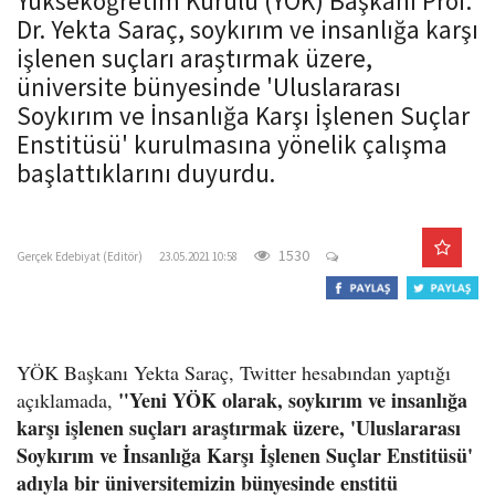
Yükseköğretim Kurulu (YÖK) Başkanı Prof.
o
Dr. Yekta Saraç, soykırım ve insanlığa karşı
n
işlenen suçları araştırmak üzere,
üniversite bünyesinde 'Uluslararası
Soykırım ve İnsanlığa Karşı İşlenen Suçlar
Enstitüsü' kurulmasına yönelik çalışma
başlattıklarını duyurdu.
gercekedebiyat.com
1530
Gerçek Edebiyat (Editör)
23.05.2021 10:58
YÖK Başkanı Yekta Saraç, Twitter hesabından yaptığı
"Yeni YÖK olarak, soykırım ve insanlığa
açıklamada,
karşı işlenen suçları araştırmak üzere, 'Uluslararası
Soykırım ve İnsanlığa Karşı İşlenen Suçlar Enstitüsü'
adıyla bir üniversitemizin bünyesinde enstitü