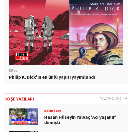
Kitap
Philip K. Dick'in en ünlü yapıtı yayımlandı
YAZARLAR
KÖŞE YAZILARI
Selim Esen
Hasan Hüseyin Yalvaç 'Acı yaşanır'
demişti