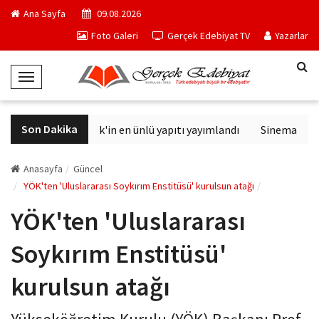
Ana Sayfa
09.08.2026
Foto Galeri
Gerçek Edebiyat TV
Yazarlar
T
o
g
Son Dakika
Philip K. Dick'in en ünlü yapıtı yayımlandı
Sinemalarda b
g
l
e
Anasayfa
Güncel
N
YÖK'ten 'Uluslararası Soykırım Enstitüsü' kurulsun atağı
a
YÖK'ten 'Uluslararası
v
i
Soykırım Enstitüsü'
g
a
kurulsun atağı
t
i