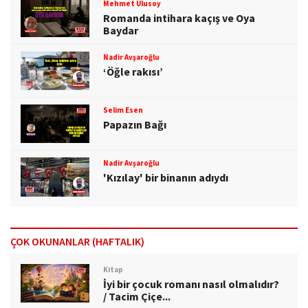
Mehmet Ulusoy
Romanda intihara kaçış ve Oya
Baydar
Nadir Avşaroğlu
‘Öğle rakısı’
Selim Esen
Papazın Bağı
Nadir Avşaroğlu
'Kızılay' bir binanın adıydı
ÇOK OKUNANLAR (HAFTALIK)
Kitap
İyi bir çocuk romanı nasıl olmalıdır?
/ Tacim Çiçe...