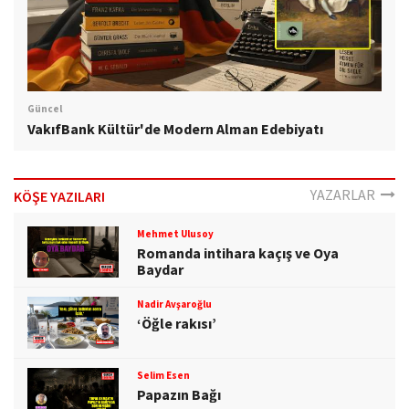
Güncel
VakıfBank Kültür'de Modern Alman Edebiyatı
YAZARLAR
KÖŞE YAZILARI
Mehmet Ulusoy
Romanda intihara kaçış ve Oya
Baydar
Nadir Avşaroğlu
‘Öğle rakısı’
Selim Esen
Papazın Bağı