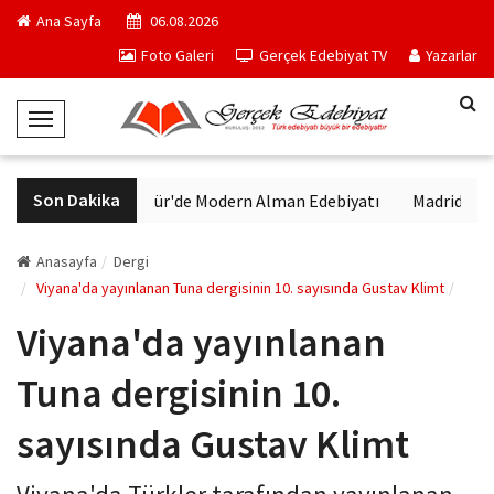
Ana Sayfa
06.08.2026
Foto Galeri
Gerçek Edebiyat TV
Yazarlar
T
o
g
Son Dakika
VakıfBank Kültür'de Modern Alman Edebiyatı
Madrid Müzes
g
l
e
Anasayfa
Dergi
N
Viyana'da yayınlanan Tuna dergisinin 10. sayısında Gustav Klimt
a
Viyana'da yayınlanan
v
i
Tuna dergisinin 10.
g
a
sayısında Gustav Klimt
t
i