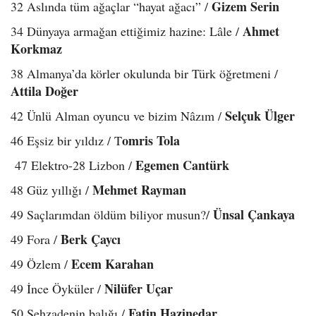
Gizem Serin
32 Aslında tüm ağaçlar “hayat ağacı” /
Ahmet
34 Dünyaya armağan ettiğimiz hazine: Lâle /
Korkmaz
38 Almanya’da körler okulunda bir Türk öğretmeni /
Attila Doğer
Selçuk Ülger
42 Ünlü Alman oyuncu ve bizim Nâzım /
omris Tola
46 Eşsiz bir yıldız / T
Egemen Cantürk
47 Elektro-28 Lizbon /
Mehmet Rayman
48 Güz yıllığı /
Ünsal Çankaya
49 Saçlarımdan öldüm biliyor musun?/
Berk Çaycı
49 Fora /
Ecem Karahan
49 Özlem /
Nilüfer Uçar
49 İnce Öyküler /
Fatin Hazinedar
50 Şehzadenin balığı /