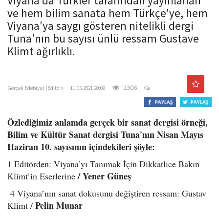
Viyana'da Türkler tarafından yayınlanan
o
ve hem bilim sanata hem Türkçe'ye, hem
n
Viyana'ya saygı gösteren nitelikli dergi
Tuna'nın bu sayısı ünlü ressam Gustave
Klimt ağırlıklı.
gercekedebiyat.com
2306
Gerçek Edebiyat (Editör)
11.05.2021 20:09
Özlediğimiz anlamda gerçek bir sanat dergisi örneği,
Bilim ve Kültür Sanat dergisi Tuna'nın Nisan Mayıs
Haziran 10. sayısının içindekileri şöyle:
1 Editörden: Viyana’yı Tanımak İçin Dikkatlice Bakın
/ Yener Güneş
Klimt’in Eserlerine
4 Viyana’nın sanat dokusunu değiştiren ressam: Gustav
Pelin Munar
Klimt /