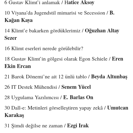
atice Aksoy
6 Gustav Klimt’i anlamak / H
B.
10 Viyana’da Jugendstil mimarisi ve Secession /
Kağan Kaya
Oğuzhan Altay
14 Klimt’e bakarken gördüklerimiz /
Sezer
16 Klimt eserleri nerede görülebilir?
Eren
18 Gustav Klimt’in gölgesi olarak Egon Schiele /
Ekin Ercan
Beyda Altunbaş
21 Barok Dönemi’ne ait 12 ünlü tablo /
Senem Yücel
26 IT Destek Mühendisi /
E. Barlas On
28 Uygulama Yazılımcısı /
Umutcan
30 Dall-e: Metinleri görselleştiren yapay zekâ /
Karakaş
Ezgi Irak
31 Şimdi değilse ne zaman /