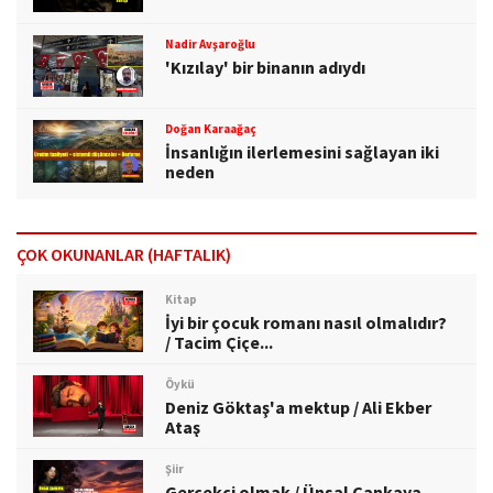
Nadir Avşaroğlu
'Kızılay' bir binanın adıydı
Doğan Karaağaç
İnsanlığın ilerlemesini sağlayan iki
neden
ÇOK OKUNANLAR (HAFTALIK)
Kitap
İyi bir çocuk romanı nasıl olmalıdır?
/ Tacim Çiçe...
Öykü
Deniz Göktaş'a mektup / Ali Ekber
Ataş
Şiir
Gerçekçi olmak / Ünsal Çankaya