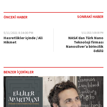
SONRAKİ HABER
ÖNCEKİ HABER
5/11/2021 8:34:00 PM
5/11/2021 5:00:00 PM
Hasretlikler içinde / Ali
NASA’dan Türk Nano
Hikmet
Teknoloji firması
Nanosilver’a birincilik
ödülü
BENZER İÇERİKLER