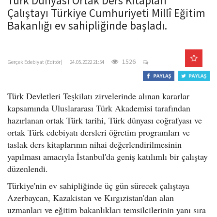
Türk Dünyası Ortak Ders Kitapları
o
Çalıştayı Türkiye Cumhuriyeti Millî Eğitim
n
Bakanlığı ev sahipliğinde başladı.
gercekedebiyat.com
1526
Gerçek Edebiyat (Editör)
24.05.2022 21:54
Türk Devletleri Teşkilatı zirvelerinde alınan kararlar
kapsamında Uluslararası Türk Akademisi tarafından
hazırlanan ortak Türk tarihi, Türk dünyası coğrafyası ve
ortak Türk edebiyatı dersleri öğretim programları ve
taslak ders kitaplarının nihai değerlendirilmesinin
yapılması amacıyla İstanbul'da geniş katılımlı bir çalıştay
düzenlendi.
Türkiye'nin ev sahipliğinde üç gün sürecek çalıştaya
Azerbaycan, Kazakistan ve Kırgızistan'dan alan
uzmanları ve eğitim bakanlıkları temsilcilerinin yanı sıra