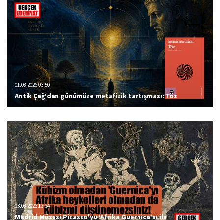
01.08.2026 03:50
Antik Çağ’dan günümüze metafizik tartışması: Töz
03.08.2026 13:34
Madrid Müzesi Picasso'yu ‘Afrika Guernica’sı ile