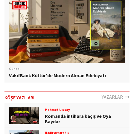
Güncel
VakıfBank Kültür'de Modern Alman Edebiyatı
YAZARLAR
KÖŞE YAZILARI
Mehmet Ulusoy
Romanda intihara kaçış ve Oya
Baydar
Nadir Avşaroğlu