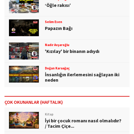
‘Öğle rakısı’
Selim Esen
Papazın Bağı
Nadir Avşaroğlu
'Kızılay' bir binanın adıydı
Doğan Karaağaç
İnsanlığın ilerlemesini sağlayan iki
neden
ÇOK OKUNANLAR (HAFTALIK)
Kitap
İyi bir çocuk romanı nasıl olmalıdır?
/ Tacim Çiçe...