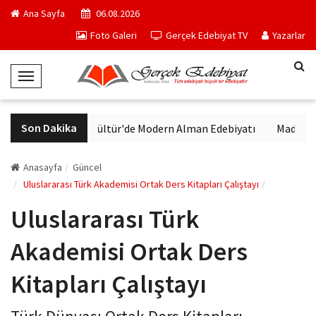
Ana Sayfa
06.08.2026
Foto Galeri
Gerçek Edebiyat TV
Yazarlar
T
o
g
Son Dakika
VakıfBank Kültür'de Modern Alman Edebiyatı
Madrid Müz
g
l
e
Anasayfa
Güncel
N
Uluslararası Türk Akademisi Ortak Ders Kitapları Çalıştayı
a
Uluslararası Türk
v
i
Akademisi Ortak Ders
g
a
Kitapları Çalıştayı
t
i