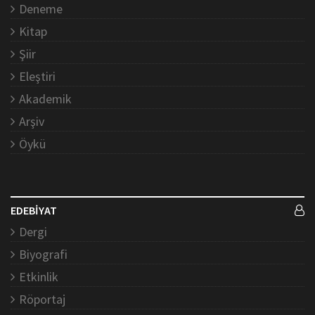
Deneme
Kitap
Şiir
Eleştiri
Akademik
Arşiv
Öykü
EDEBİYAT
Dergi
Biyografi
Etkinlik
Röportaj