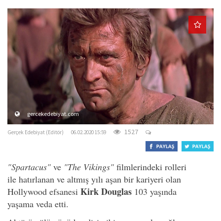
o
n
gercekedebiyat.com
1527
Gerçek Edebiyat (Editör)
06.02.2020 15:59
"Spartacus"
ve
"The Vikings"
filmlerindeki rolleri
ile hatırlanan ve altmış yılı aşan bir kariyeri olan
Kirk Douglas
Hollywood efsanesi
103 yaşında
yaşama veda etti.