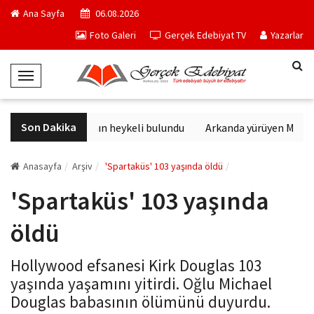
Ana Sayfa
06.08.2026
Foto Galeri
Gerçek Edebiyat TV
Yazarlar
T
o
g
Son Dakika
Sağlık tanrısının heykeli bulundu
Arkanda yürüyen M. Topa
g
l
e
Anasayfa
Arşiv
'Spartaküs' 103 yaşında öldü
N
'Spartaküs' 103 yaşında
a
v
öldü
i
g
Hollywood efsanesi Kirk Douglas 103
a
yaşında yaşamını yitirdi. Oğlu Michael
t
Douglas babasının ölümünü duyurdu.
i