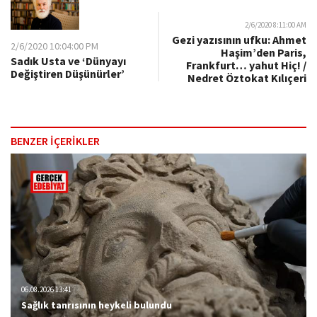
2/6/2020 8:11:00 AM
Gezi yazısının ufku: Ahmet
2/6/2020 10:04:00 PM
Haşim’den Paris,
Sadık Usta ve ‘Dünyayı
Frankfurt… yahut Hiç! /
Değiştiren Düşünürler’
Nedret Öztokat Kılıçeri
BENZER İÇERİKLER
06.08.2026 13:41
Sağlık tanrısının heykeli bulundu