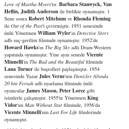
Barbara Stanwyck, Van
Love of Martha Myers
'tır.
Heflin, Judith Anderson
ile birlikte oynamıştır. 1
Robert Mitchum
Rhonda Fleming
Sene sonra
ve
ile
Out of the Past
'i çevirmiştir. 1951 senesinde
William Wyler
ünlü Yönetmen
'ın
Detective Story
adlı suç-gerilim filminde oynamıştır. 1952'de
Howard Hawks
'ın
The Big Sky
adlı Dram-Western
Vicente
yapıtında oynamıştır. Yine aynı senede
Minnelli
'in
The Bad and the Beautiful
filminde
Lana Turner
ile başrolleri paylaşmıştır. 1954
Jules Verne
senesinde Yazar
'nin
Denizler Altında
20 bin Fersah
adlı uyarlama filminde ünlü
James Mason, Peter Loree
oyuncular
gibi
King
isimlerle çalışmıştır. 1955'te Yönetmen
Vidor
'un
Man Without Star
filminde, 1956'da
Vicente Minnelli
'nin
Lust For Life
filmlerinde
oynamıştır.