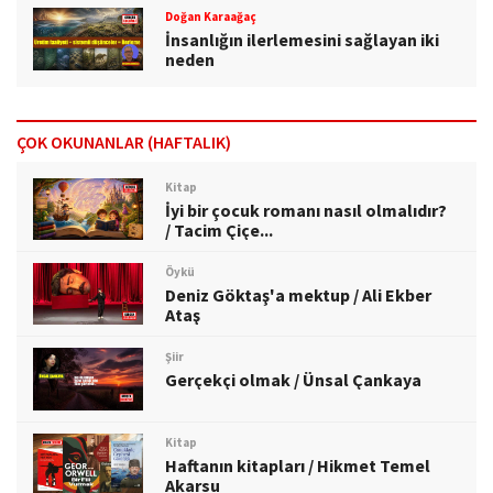
Doğan Karaağaç
İnsanlığın ilerlemesini sağlayan iki
neden
ÇOK OKUNANLAR (HAFTALIK)
Kitap
İyi bir çocuk romanı nasıl olmalıdır?
/ Tacim Çiçe...
Öykü
Deniz Göktaş'a mektup / Ali Ekber
Ataş
Şiir
Gerçekçi olmak / Ünsal Çankaya
Kitap
Haftanın kitapları / Hikmet Temel
Akarsu