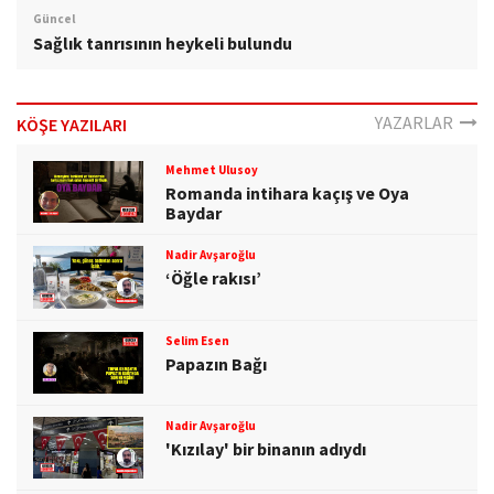
Güncel
Sağlık tanrısının heykeli bulundu
YAZARLAR
KÖŞE YAZILARI
Mehmet Ulusoy
Romanda intihara kaçış ve Oya
Baydar
Nadir Avşaroğlu
‘Öğle rakısı’
Selim Esen
Papazın Bağı
Nadir Avşaroğlu
'Kızılay' bir binanın adıydı