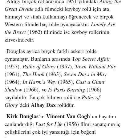
Aldığı birçok rol arasında 1951 yılındaki
Along the
Great Divide
adlı filmdeki kovboy rolü için ata
binmeyi ve silah kullanmayı öğrenecek ve birçok
Western filmde başrolde oynayacaktır.
Lonely Are
the Brave
(1962) filminde ise kovboy rollerinin
zirvesindedir.
Douglas ayrıca birçok farklı askeri rolde
oynamıştır. Bunların arasında T
op Secret Affair
(1957),
Paths of Glory
(1957),
Town Without Pity
(1961),
The Hook
(1963),
Seven Days in May
(1964),
In Harm’s Way
(1965),
Cast a Giant
Shadow
(1966), ve
Is Paris Burning
(1966)
sayılabilir. En çok bilinen rolü ise
Paths of
Albay Dax
Glory’
deki
rolüdür.
Kirk Douglas
Vincent Van Gogh
’ın
’un hayatını
canlandırdığı
Lust for Life
(1956) filmi sanatçının iç
çelişkilerini çok iyi yansıttığı için beğeni