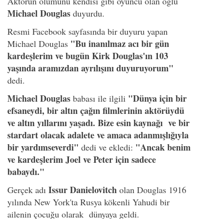
Aktörün ölümünü kendisi gibi oyuncu olan oğlu
Michael Douglas
duyurdu.
Resmi Facebook sayfasında bir duyuru yapan
"Bu inanılmaz acı bir gün
Michael Douglas
kardeşlerim ve bugün Kirk Douglas'ın 103
yaşında aramızdan ayrılışını duyuruyorum"
dedi.
Michael Douglas
"Dünya için bir
babası ile ilgili
efsaneydi, bir altın çağın filmlerinin aktörüydü
ve altın yıllarını yaşadı. Bize esin kaynağı ve bir
stardart olacak adalete ve amaca adanmışlığıyla
bir yardımseverdi"
"Ancak benim
dedi ve ekledi:
ve kardeşlerim Joel ve Peter için sadece
babaydı."
Issur Danielovitch
Gerçek adı
olan Douglas 1916
yılında New York'ta Rusya kökenli Yahudi bir
ailenin çocuğu olarak dünyaya geldi.