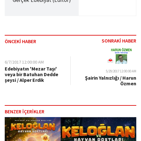
SONRAKİ HABER
ÖNCEKİ HABER
6/7/2017 12:00:00 AM
Edebiyatın 'Mezar Taşı'
5/29/2017 12:00:00 AM
veya bir Batuhan Dedde
Şairin Yalnızlığı / Harun
şeysi / Alper Erdik
Özmen
BENZER İÇERİKLER