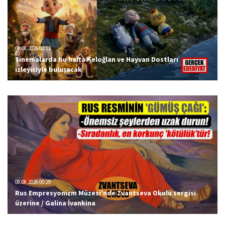
08.08.2026 02:12
Sinemalarda bu hafta Keloğlan ve Hayvan Dostları
izleyiciyle buluşacak
08.08.2026 00:29
Rus Empresyonizm Müzesi'nde Zvantseva Okulu sergisi
üzerine / Galina İvankina