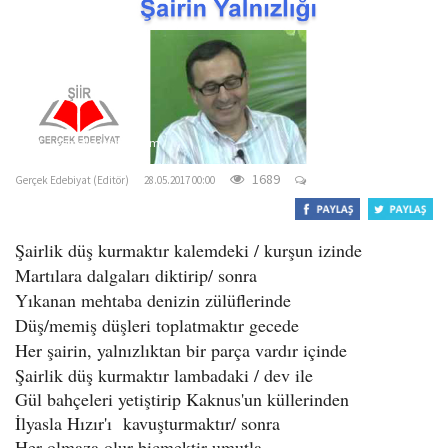
o
n
gercekedebiyat.com
1689
Gerçek Edebiyat (Editör)
28.05.2017 00:00
Şairlik düş kurmaktır kalemdeki / kurşun izinde
Martılara dalgaları diktirip/ sonra
Yıkanan mehtaba denizin zülüflerinde
Düş/memiş düşleri toplatmaktır gecede
Her şairin, yalnızlıktan bir parça vardır içinde
Şairlik düş kurmaktır lambadaki / dev ile
Gül bahçeleri yetiştirip Kaknus'un küllerinden
İlyasla Hızır'ı kavuşturmaktır/ sonra
Her olmaza olur biçmektir umutla