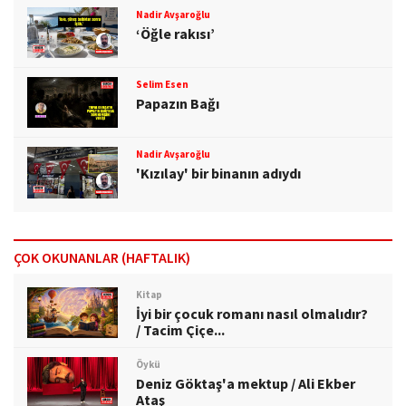
Nadir Avşaroğlu
‘Öğle rakısı’
Selim Esen
Papazın Bağı
Nadir Avşaroğlu
'Kızılay' bir binanın adıydı
ÇOK OKUNANLAR (HAFTALIK)
Kitap
İyi bir çocuk romanı nasıl olmalıdır?
/ Tacim Çiçe...
Öykü
Deniz Göktaş'a mektup / Ali Ekber
Ataş