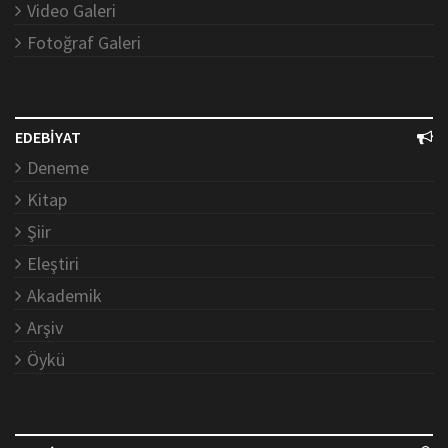
Video Galeri
Fotoğraf Galeri
EDEBİYAT
Deneme
Kitap
Şiir
Eleştiri
Akademik
Arşiv
Öykü