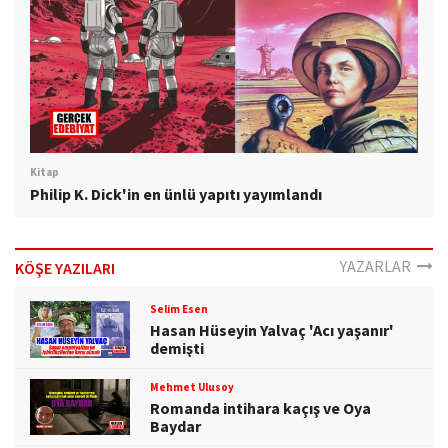
Kitap
Philip K. Dick'in en ünlü yapıtı yayımlandı
YAZARLAR
KÖŞE YAZILARI
Selim Esen
Hasan Hüseyin Yalvaç 'Acı yaşanır'
demişti
Mehmet Ulusoy
Romanda intihara kaçış ve Oya
Baydar