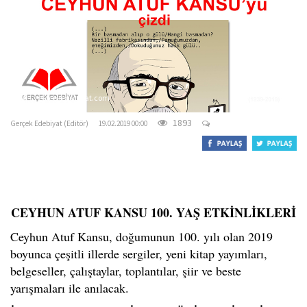
o
n
gercekedebiyat.com
1893
Gerçek Edebiyat (Editör)
19.02.2019 00:00
CEYHUN ATUF KANSU 100. YAŞ ETKİNLİKLERİ
Ceyhun Atuf Kansu, doğumunun 100. yılı olan 2019
boyunca çeşitli illerde sergiler, yeni kitap yayımları,
belgeseller, çalıştaylar, toplantılar, şiir ve beste
yarışmaları ile anılacak.