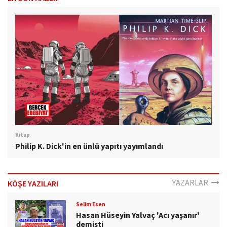
Kitap
Philip K. Dick'in en ünlü yapıtı yayımlandı
YAZARLAR
KÖŞE YAZILARI
Selim Esen
Hasan Hüseyin Yalvaç 'Acı yaşanır'
demişti