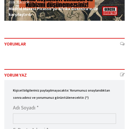
03.08.2026 13:34
Madrid Müzesi Picasso'yu ‘Afrika Guernica’sı ile
karşılaştırdı
YORUMLAR
YORUM YAZ
Kişisel bilgileriniz paylaşılmayacaktır. Yorumunuz onaylandıktan
sonra adınız ve yorumunuz görüntülenecektir. (*)
Adı Soyadı *