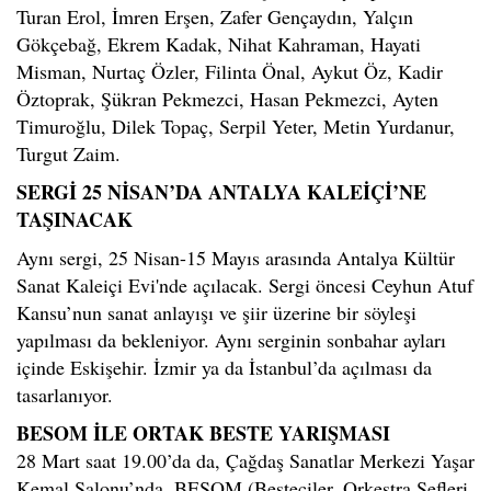
Turan Erol, İmren Erşen, Zafer Gençaydın, Yalçın
Gökçebağ, Ekrem Kadak, Nihat Kahraman, Hayati
Misman, Nurtaç Özler, Filinta Önal, Aykut Öz, Kadir
Öztoprak, Şükran Pekmezci, Hasan Pekmezci, Ayten
Timuroğlu, Dilek Topaç, Serpil Yeter, Metin Yurdanur,
Turgut Zaim.
SERGİ 25 NİSAN’DA ANTALYA KALEİÇİ’NE
TAŞINACAK
Aynı sergi, 25 Nisan-15 Mayıs arasında Antalya Kültür
Sanat Kaleiçi Evi'nde açılacak. Sergi öncesi Ceyhun Atuf
Kansu’nun sanat anlayışı ve şiir üzerine bir söyleşi
yapılması da bekleniyor. Aynı serginin sonbahar ayları
içinde Eskişehir. İzmir ya da İstanbul’da açılması da
tasarlanıyor.
BESOM İLE ORTAK BESTE YARIŞMASI
28 Mart saat 19.00’da da, Çağdaş Sanatlar Merkezi Yaşar
Kemal Salonu’nda, BESOM (Besteciler, Orkestra Şefleri