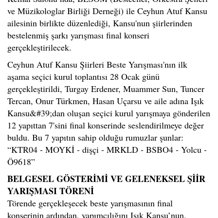
ve Müzikologlar Birliği Derneği) ile Ceyhun Atuf Kansu
ailesinin birlikte düzenlediği, Kansu'nun şiirlerinden
bestelenmiş şarkı yarışması final konseri
gerçekleştirilecek.
Ceyhun Atuf Kansu Şiirleri Beste Yarışması'nın ilk
aşama seçici kurul toplantısı 28 Ocak günü
gerçekleştirildi, Turgay Erdener, Muammer Sun, Tuncer
Tercan, Onur Türkmen, Hasan Uçarsu ve aile adına Işık
Kansu&#39;dan oluşan seçici kurul yarışmaya gönderilen
12 yapıttan 7'sini final konserinde seslendirilmeye değer
buldu. Bu 7 yapıtın sahip olduğu rumuzlar şunlar:
“KTR04 - MOYKİ - dişçi - MRKLD - BSBO4 - Yolcu -
Ö9618”
BELGESEL GÖSTERİMİ VE GELENEKSEL ŞİİR
YARIŞMASI TÖRENİ
Törende gerçekleşecek beste yarışmasının final
konserinin ardından, yapımcılığını Işık Kansu’nun,