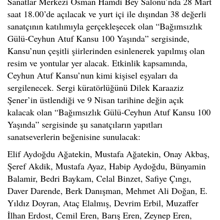
Sanatlar Merkezi Osman Hamdi Bey Salonu’nda 28 Mart
saat 18.00’de açılacak ve yurt içi ile dışından 38 değerli
sanatçının katılımıyla gerçekleşecek olan “Bağımsızlık
Gülü-Ceyhun Atuf Kansu 100 Yaşında” sergisinde,
Kansu’nun çeşitli şiirlerinden esinlenerek yapılmış olan
resim ve yontular yer alacak. Etkinlik kapsamında,
Ceyhun Atuf Kansu’nun kimi kişisel eşyaları da
sergilenecek. Sergi küratörlüğünü Dilek Karaaziz
Şener’in üstlendiği ve 9 Nisan tarihine değin açık
kalacak olan “Bağımsızlık Gülü-Ceyhun Atuf Kansu 100
Yaşında” sergisinde şu sanatçıların yapıtları
sanatseverlerin beğenisine sunulacak:
Elif Aydoğdu Ağatekin, Mustafa Ağatekin, Onay Akbaş,
Şeref Akdik, Mustafa Ayaz, Habip Aydoğdu, Bünyamin
Balamir, Bedri Baykam, Celal Binzet, Safiye Çıngı,
Daver Darende, Berk Danışman, Mehmet Ali Doğan, E.
Yıldız Doyran, Ataç Elalmış, Devrim Erbil, Muzaffer
İlhan Erdost, Cemil Eren, Barış Eren, Zeynep Eren,