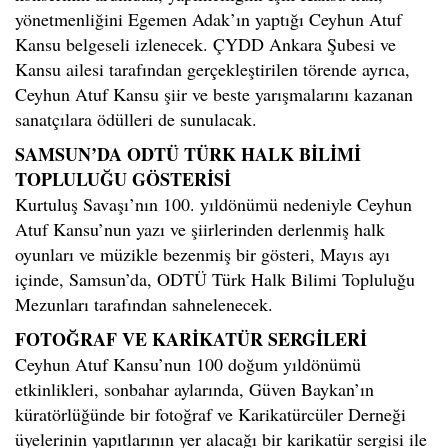
yönetmenliğini Egemen Adak’ın yaptığı Ceyhun Atuf
Kansu belgeseli izlenecek. ÇYDD Ankara Şubesi ve
Kansu ailesi tarafından gerçekleştirilen törende ayrıca,
Ceyhun Atuf Kansu şiir ve beste yarışmalarını kazanan
sanatçılara ödülleri de sunulacak.
SAMSUN’DA ODTÜ TÜRK HALK BİLİMİ
TOPLULUĞU GÖSTERİSİ
Kurtuluş Savaşı’nın 100. yıldönümü nedeniyle Ceyhun
Atuf Kansu’nun yazı ve şiirlerinden derlenmiş halk
oyunları ve müzikle bezenmiş bir gösteri, Mayıs ayı
içinde, Samsun’da, ODTÜ Türk Halk Bilimi Topluluğu
Mezunları tarafından sahnelenecek.
FOTOĞRAF VE KARİKATÜR SERGİLERİ
Ceyhun Atuf Kansu’nun 100 doğum yıldönümü
etkinlikleri, sonbahar aylarında, Güven Baykan’ın
küratörlüğünde bir fotoğraf ve Karikatürcüler Derneği
üyelerinin yapıtlarının yer alacağı bir karikatür sergisi ile