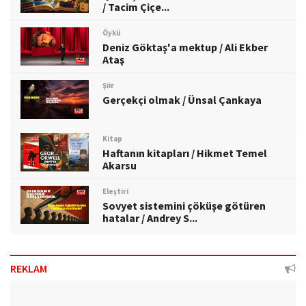
/ Tacim Çiçe...
Öykü
Deniz Göktaş'a mektup / Ali Ekber
Ataş
Şiir
Gerçekçi olmak / Ünsal Çankaya
Kitap
Haftanın kitapları / Hikmet Temel
Akarsu
Eleştiri
Sovyet sistemini çöküşe götüren
hatalar / Andrey S...
REKLAM