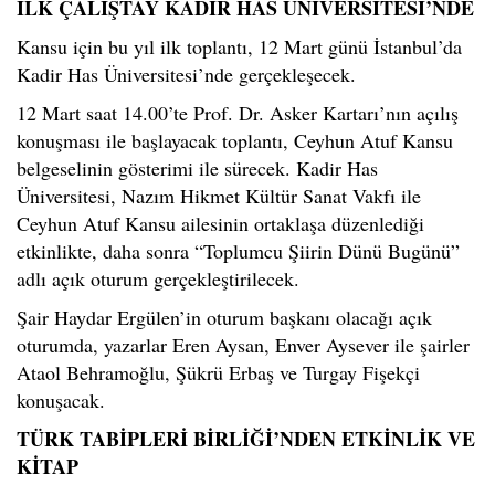
İLK ÇALIŞTAY KADİR HAS ÜNİVERSİTESİ’NDE
Kansu için bu yıl ilk toplantı, 12 Mart günü İstanbul’da
Kadir Has Üniversitesi’nde gerçekleşecek.
12 Mart saat 14.00’te Prof. Dr. Asker Kartarı’nın açılış
konuşması ile başlayacak toplantı, Ceyhun Atuf Kansu
belgeselinin gösterimi ile sürecek. Kadir Has
Üniversitesi, Nazım Hikmet Kültür Sanat Vakfı ile
Ceyhun Atuf Kansu ailesinin ortaklaşa düzenlediği
etkinlikte, daha sonra “Toplumcu Şiirin Dünü Bugünü”
adlı açık oturum gerçekleştirilecek.
Şair Haydar Ergülen’in oturum başkanı olacağı açık
oturumda, yazarlar Eren Aysan, Enver Aysever ile şairler
Ataol Behramoğlu, Şükrü Erbaş ve Turgay Fişekçi
konuşacak.
TÜRK TABİPLERİ BİRLİĞİ’NDEN ETKİNLİK VE
KİTAP