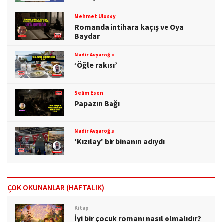
Mehmet Ulusoy
Romanda intihara kaçış ve Oya
Baydar
Nadir Avşaroğlu
‘Öğle rakısı’
Selim Esen
Papazın Bağı
Nadir Avşaroğlu
'Kızılay' bir binanın adıydı
ÇOK OKUNANLAR (HAFTALIK)
Kitap
İyi bir çocuk romanı nasıl olmalıdır?