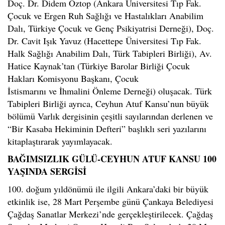
Doç. Dr. Didem Öztop (Ankara Üniversitesi Tıp Fak.
Çocuk ve Ergen Ruh Sağlığı ve Hastalıkları Anabilim
Dalı, Türkiye Çocuk ve Genç Psikiyatrisi Derneği), Doç.
Dr. Cavit Işık Yavuz (Hacettepe Üniversitesi Tıp Fak.
Halk Sağlığı Anabilim Dalı, Türk Tabipleri Birliği), Av.
Hatice Kaynak’tan (Türkiye Barolar Birliği Çocuk
Hakları Komisyonu Başkanı, Çocuk
İstismarını ve İhmalini Önleme Derneği) oluşacak. Türk
Tabipleri Birliği ayrıca, Ceyhun Atuf Kansu’nun büyük
bölümü Varlık dergisinin çeşitli sayılarından derlenen ve
“Bir Kasaba Hekiminin Defteri” başlıklı seri yazılarını
kitaplaştırarak yayımlayacak.
BAĞIMSIZLIK GÜLÜ-CEYHUN ATUF KANSU 100
YAŞINDA SERGİSİ
100. doğum yıldönümü ile ilgili Ankara’daki bir büyük
etkinlik ise, 28 Mart Perşembe günü Çankaya Belediyesi
Çağdaş Sanatlar Merkezi’nde gerçekleştirilecek. Çağdaş