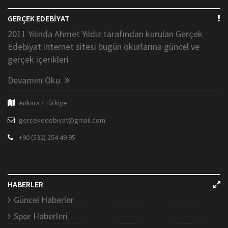
GERÇEK EDEBİYAT
2011 Yılında Ahmet Yıldız tarafından kurulan Gerçek
Edebiyat internet sitesi bugün okurlarına güncel ve
gerçek içerikleri
Devamını Oku
Ankara / Türkiye
gercekedebiyat@gmail.com
+90 (532) 254 49 95
HABERLER
Güncel Haberler
Spor Haberleri