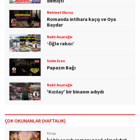
demişti
Mehmet Ulusoy
Romanda intihara kaçış ve Oya
Baydar
Nadir Avşaroğlu
‘Öğle rakısı’
Selim Esen
Papazın Bağı
Nadir Avşaroğlu
'Kızılay' bir binanın adıydı
ÇOK OKUNANLAR (HAFTALIK)
Kitap
İyi bir çocuk romanı nasıl olmalıdır?