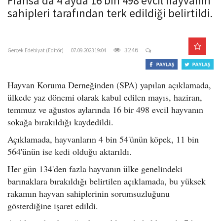
Fransa'da 4 ayda 16 bin 498 evcil hayvanın
o
sahipleri tarafından terk edildiği belirtildi.
n
gercekedebiyat.com
3246
Gerçek Edebiyat (Editör)
07.09.2023 19:04
Hayvan Koruma Derneğinden (SPA) yapılan açıklamada,
ülkede yaz dönemi olarak kabul edilen mayıs, haziran,
temmuz ve ağustos aylarında 16 bir 498 evcil hayvanın
sokağa bırakıldığı kaydedildi.
Açıklamada, hayvanların 4 bin 54'ünün köpek, 11 bin
564'ünün ise kedi olduğu aktarıldı.
Her gün 134'den fazla hayvanın ülke genelindeki
barınaklara bırakıldığı belirtilen açıklamada, bu yüksek
rakamın hayvan sahiplerinin sorumsuzluğunu
gösterdiğine işaret edildi.