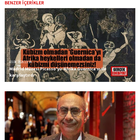
BENZER İÇERİKLER
03.08.2026 13:34
Madrid Müzesi Picasso'yu ‘Afrika Guernica’sı ile
karşılaştırdı