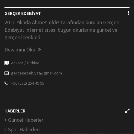
GERÇEK EDEBİYAT
2011 Yılında Ahmet Yıldız tarafından kurulan Gerçek
Edebiyat internet sitesi bugün okurlarına güncel ve
gerçek içerikleri
Devamını Oku
Ankara / Türkiye
gercekedebiyat@gmail.com
+90 (532) 254 49 95
HABERLER
Güncel Haberler
Spor Haberleri