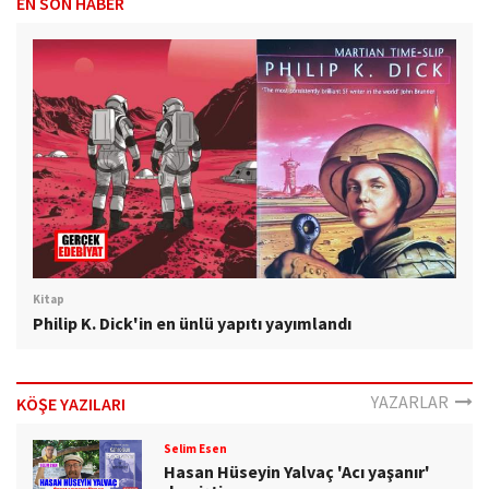
EN SON HABER
Kitap
Philip K. Dick'in en ünlü yapıtı yayımlandı
YAZARLAR
KÖŞE YAZILARI
Selim Esen
Hasan Hüseyin Yalvaç 'Acı yaşanır'