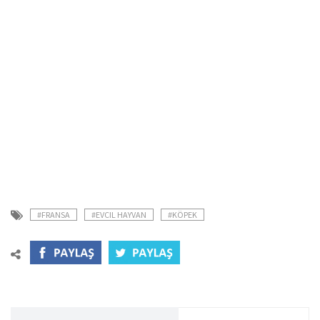
#FRANSA
#EVCIL HAYVAN
#KÖPEK