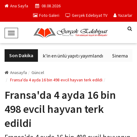
Ana Sayfa
08.08.2026
Foto Galeri
Gerçek Edebiyat TV
Yazarlar
T
o
g
Son Dakika
Philip K. Dick'in en ünlü yapıtı yayımlandı
Sinemalarda b
g
l
e
Anasayfa
Güncel
N
Fransa'da 4 ayda 16 bin 498 evcil hayvan terk edildi
a
Fransa'da 4 ayda 16 bin
v
i
498 evcil hayvan terk
g
a
edildi
t
i