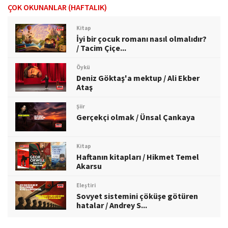
ÇOK OKUNANLAR (HAFTALIK)
Kitap
İyi bir çocuk romanı nasıl olmalıdır?
/ Tacim Çiçe...
Öykü
Deniz Göktaş'a mektup / Ali Ekber
Ataş
Şiir
Gerçekçi olmak / Ünsal Çankaya
Kitap
Haftanın kitapları / Hikmet Temel
Akarsu
Eleştiri
Sovyet sistemini çöküşe götüren
hatalar / Andrey S...