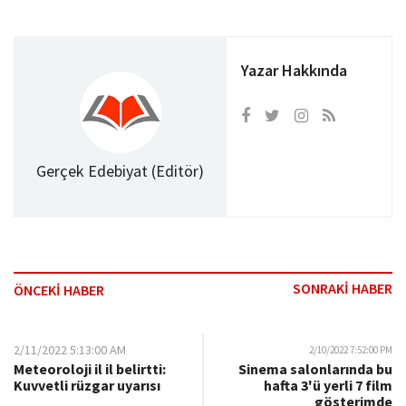
Yazar Hakkında
Gerçek Edebiyat (Editör)
SONRAKİ HABER
ÖNCEKİ HABER
2/11/2022 5:13:00 AM
2/10/2022 7:52:00 PM
Meteoroloji il il belirtti:
Sinema salonlarında bu
Kuvvetli rüzgar uyarısı
hafta 3'ü yerli 7 film
gösterimde