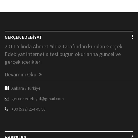
GERÇEK EDEBİYAT
2011 Yılında Ahmet Yıldız tarafından kurulan Gerçek
Edebiyat internet sitesi bugün okurlarına güncel ve
gerçek içerikleri
Devamını Oku
Ankara / Türkiye
gercekedebiyat@gmail.com
+90 (532) 254 49 95
HABERLER