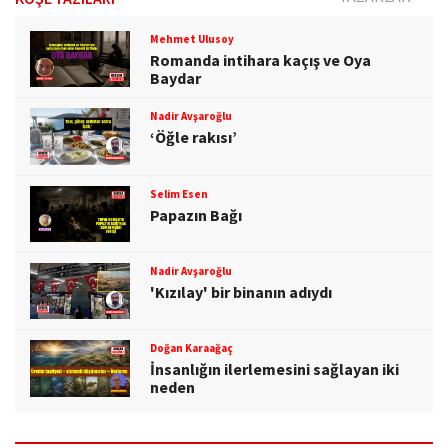
Mehmet Ulusoy
Romanda intihara kaçış ve Oya
Baydar
Nadir Avşaroğlu
‘Öğle rakısı’
Selim Esen
Papazın Bağı
Nadir Avşaroğlu
'Kızılay' bir binanın adıydı
Doğan Karaağaç
İnsanlığın ilerlemesini sağlayan iki
neden