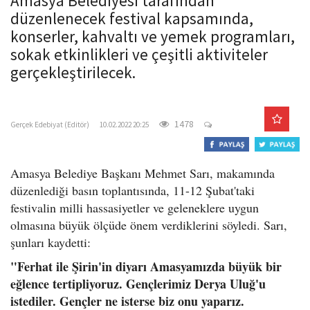
Amasya Belediyesi tarafından
o
düzenlenecek festival kapsamında,
n
konserler, kahvaltı ve yemek programları,
sokak etkinlikleri ve çeşitli aktiviteler
gerçekleştirilecek.
gercekedebiyat.com
1478
Gerçek Edebiyat (Editör)
10.02.2022 20:25
Amasya Belediye Başkanı Mehmet Sarı, makamında
düzenlediği basın toplantısında, 11-12 Şubat'taki
festivalin milli hassasiyetler ve geleneklere uygun
olmasına büyük ölçüde önem verdiklerini söyledi. Sarı,
şunları kaydetti:
"Ferhat ile Şirin'in diyarı Amasyamızda büyük bir
eğlence tertipliyoruz. Gençlerimiz Derya Uluğ'u
istediler. Gençler ne isterse biz onu yaparız.