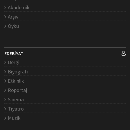
Akademik
Arşiv
Öykü
EDEBİYAT
Dergi
Biyografi
Etkinlik
Röportaj
Sinema
Tiyatro
Müzik