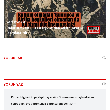
03.08.2026 13:34
Madrid Müzesi Picasso'yu ‘Afrika Guernica’sı ile
karşılaştırdı
YORUMLAR
YORUM YAZ
Kişisel bilgileriniz paylaşılmayacaktır. Yorumunuz onaylandıktan
sonra adınız ve yorumunuz görüntülenecektir. (*)