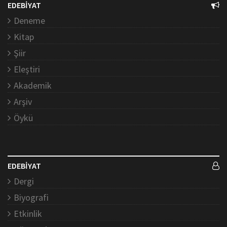
EDEBİYAT
Deneme
Kitap
Şiir
Eleştiri
Akademik
Arşiv
Öykü
EDEBİYAT
Dergi
Biyografi
Etkinlik