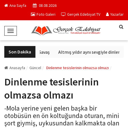
Ana Sayfa
08.08.2026
Foto Galeri
Gerçek Edebiyat TV
Yazarlar
T
o
g
Son Dakika
Altıncı Nesil Savaş
Altmış yıldır aynı sevgiyle dinlenen s
g
l
e
Anasayfa
Güncel
Dinlenme tesislerinin olmazsa olmazı
N
Dinlenme tesislerinin
a
v
olmazsa olmazı
i
g
-Mola yerine yeni gelen başka bir
a
otobüsün en ön koltuğunda oturan, mini
t
şort giymiş, uykusundan kalkmakta olan
i