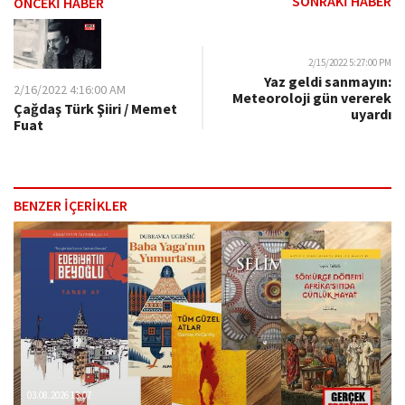
SONRAKİ HABER
ÖNCEKİ HABER
2/15/2022 5:27:00 PM
Yaz geldi sanmayın:
2/16/2022 4:16:00 AM
Meteoroloji gün vererek
Çağdaş Türk Şiiri / Memet
uyardı
Fuat
BENZER İÇERİKLER
03.08.2026 13:07