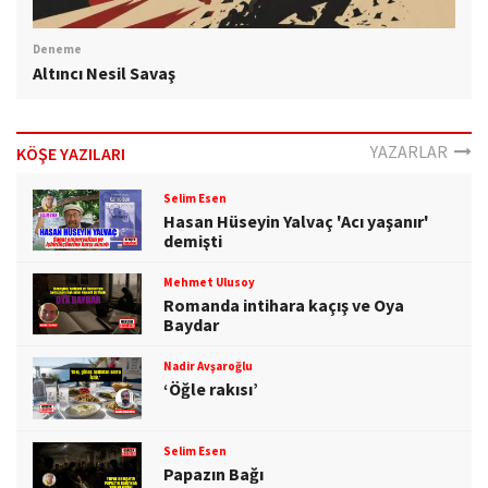
Deneme
Altıncı Nesil Savaş
YAZARLAR
KÖŞE YAZILARI
Selim Esen
Hasan Hüseyin Yalvaç 'Acı yaşanır'
demişti
Mehmet Ulusoy
Romanda intihara kaçış ve Oya
Baydar
Nadir Avşaroğlu
‘Öğle rakısı’
Selim Esen
Papazın Bağı