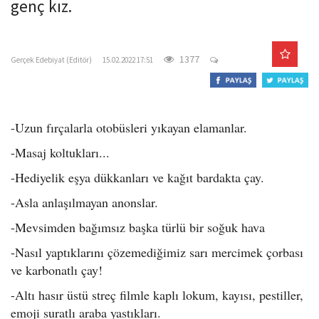
genç kız.
o
n
gercekedebiyat.com
1377
Gerçek Edebiyat (Editör)
15.02.2022 17:51
-Uzun fırçalarla otobüsleri yıkayan elamanlar.
-Masaj koltukları...
-Hediyelik eşya dükkanları ve kağıt bardakta çay.
-Asla anlaşılmayan anonslar.
-Mevsimden bağımsız başka türlü bir soğuk hava
-Nasıl yaptıklarını çözemediğimiz sarı mercimek çorbası
ve karbonatlı çay!
-Altı hasır üstü streç filmle kaplı lokum, kayısı, pestiller,
emoji suratlı araba yastıkları.