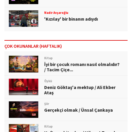
Nadir Avşaroğlu
'Kızılay' bir binanın adıydı
ÇOK OKUNANLAR (HAFTALIK)
Kitap
İyi bir çocuk romanı nasıl olmalıdır?
/ Tacim Çiçe...
Öykü
Deniz Göktaş'a mektup / Ali Ekber
Ataş
Şiir
Gerçekçi olmak / Ünsal Çankaya
Kitap