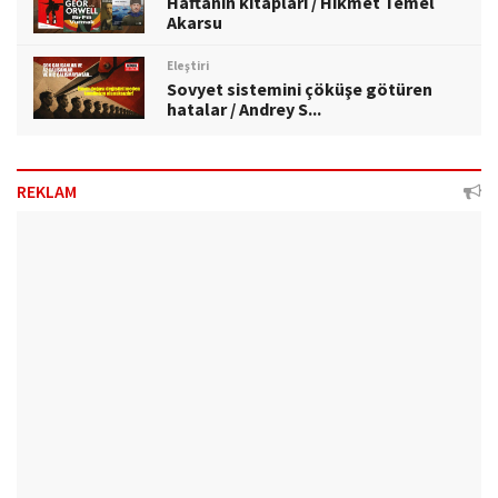
Haftanın kitapları / Hikmet Temel
Akarsu
Eleştiri
Sovyet sistemini çöküşe götüren
hatalar / Andrey S...
REKLAM