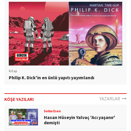
Kitap
Philip K. Dick'in en ünlü yapıtı yayımlandı
YAZARLAR
KÖŞE YAZILARI
Selim Esen
Hasan Hüseyin Yalvaç 'Acı yaşanır'
demişti