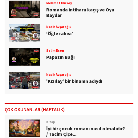
Mehmet Ulusoy
Romanda intihara kaçış ve Oya
Baydar
Nadir Avşaroğlu
‘Öğle rakısı’
Selim Esen
Papazın Bağı
Nadir Avşaroğlu
'Kızılay' bir binanın adıydı
ÇOK OKUNANLAR (HAFTALIK)
Kitap
İyi bir çocuk romanı nasıl olmalıdır?
/ Tacim Çiçe...