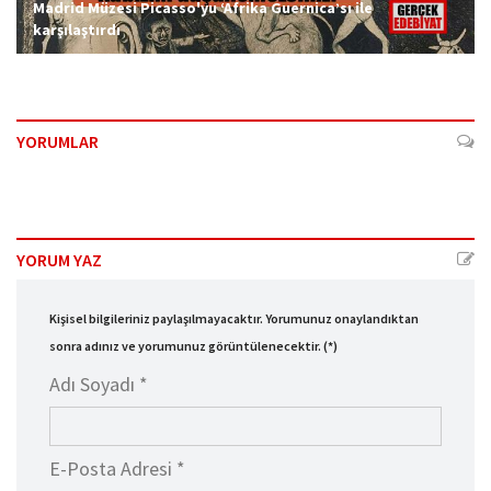
Madrid Müzesi Picasso'yu ‘Afrika Guernica’sı ile
karşılaştırdı
YORUMLAR
YORUM YAZ
Kişisel bilgileriniz paylaşılmayacaktır. Yorumunuz onaylandıktan
sonra adınız ve yorumunuz görüntülenecektir. (*)
Adı Soyadı *
E-Posta Adresi *