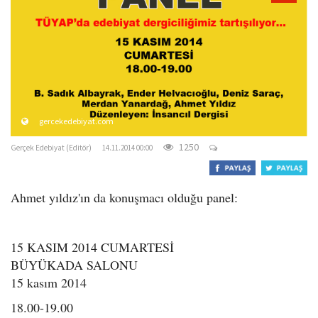
o
n
gercekedebiyat.com
1250
Gerçek Edebiyat (Editör)
14.11.2014 00:00
Ahmet yıldız'ın da konuşmacı olduğu panel:
15 KASIM 2014 CUMARTESİ
BÜYÜKADA SALONU
15 kasım 2014
18.00-19.00