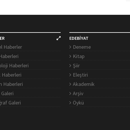
ER
EDEBİYAT
l Haberler
Deneme
Haberleri
Kitap
loji Haberleri
Şiir
k Haberleri
Eleştiri
m Haberleri
Akademik
 Galeri
Arşiv
raf Galeri
Öykü