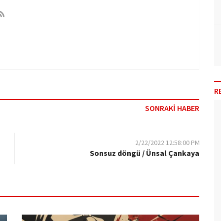
R
SONRAKİ HABER
2/22/2022 12:58:00 PM
Sonsuz döngü / Ünsal Çankaya