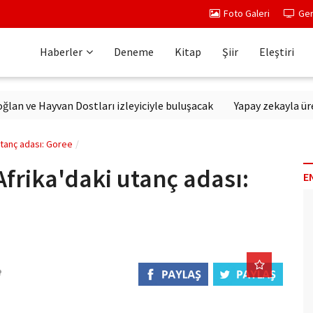
Foto Galeri
Ger
Haberler
Deneme
Kitap
Şiir
Eleştiri
e Hayvan Dostları izleyiciyle buluşacak
Yapay zekayla üretilen 
utanç adası: Goree
Afrika'daki utanç adası:
E