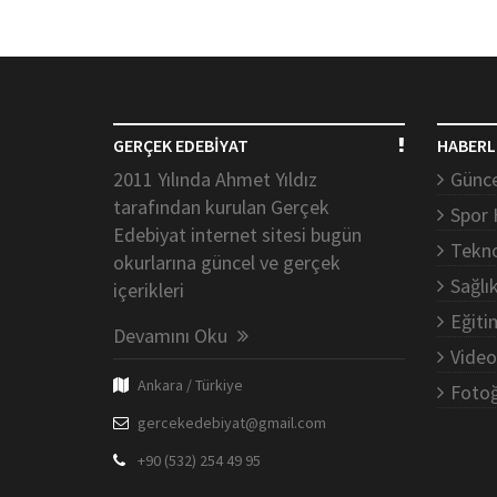
GERÇEK EDEBİYAT
HABERL
2011 Yılında Ahmet Yıldız
Günce
tarafından kurulan Gerçek
Spor 
Edebiyat internet sitesi bugün
Tekno
okurlarına güncel ve gerçek
Sağlı
içerikleri
Eğiti
Devamını Oku
Video
Ankara / Türkiye
Fotoğ
gercekedebiyat@gmail.com
+90 (532) 254 49 95