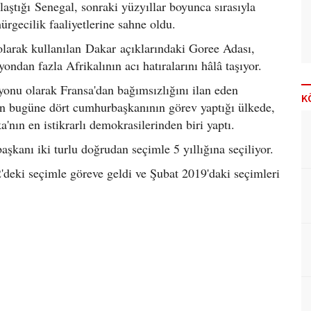
ulaştığı Senegal, sonraki yüzyıllar boyunca sırasıyla
ürgecilik faaliyetlerine sahne oldu.
olarak kullanılan Dakar açıklarındaki Goree Adası,
ondan fazla Afrikalının acı hatıralarını hâlâ taşıyor.
onu olarak Fransa'dan bağımsızlığını ilan eden
K
ten bugüne dört cumhurbaşkanının görev yaptığı ülkede,
nın en istikrarlı demokrasilerinden biri yaptı.
şkanı iki turlu doğrudan seçimle 5 yıllığına seçiliyor.
eki seçimle göreve geldi ve Şubat 2019'daki seçimleri