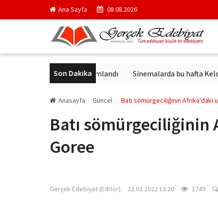
Ana Sayfa
08.08.2026
Son Dakika
ick'in en ünlü yapıtı yayımlandı
Sinemalarda bu hafta Keloğlan v
Anasayfa
Güncel
Batı sömürgeciliğinin Afrika'daki 
Batı sömürgeciliğinin 
Goree
gercekedebiyat.com
Gerçek Edebiyat (Editör)
22.02.2022 13:20
1749