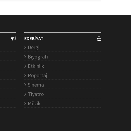
EDEBİYAT
Dergi
Biyografi
Etkinlik
Röportaj
Sinema
Tiyatro
Müzik