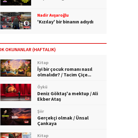
Nadir Avşaroğlu
'Kızılay' bir binanın adıydı
OK OKUNANLAR (HAFTALIK)
Kitap
İyi bir çocuk romanı nasıl
olmalıdır? / Tacim Çiçe...
Öykü
Deniz Göktaş'a mektup / Ali
Ekber Ataş
Şiir
Gerçekçi olmak / Ünsal
Çankaya
Kitap