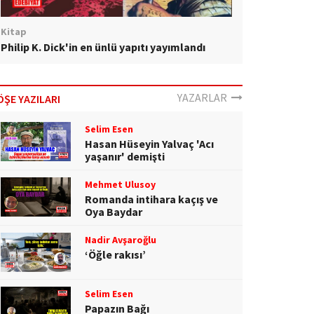
Kitap
Philip K. Dick'in en ünlü yapıtı yayımlandı
YAZARLAR
ÖŞE YAZILARI
Selim Esen
Hasan Hüseyin Yalvaç 'Acı
yaşanır' demişti
Mehmet Ulusoy
Romanda intihara kaçış ve
Oya Baydar
Nadir Avşaroğlu
‘Öğle rakısı’
Selim Esen
Papazın Bağı